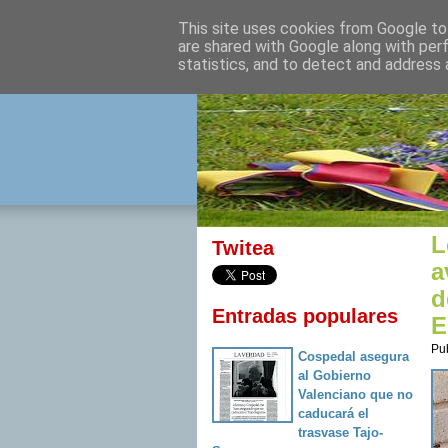
This site uses cookies from Google to 
izquierda 
are shared with Google along with per
statistics, and to detect and address 
Desde Cuenca para el mu
L
Twitea
a
d
Entradas populares
E
Pu
Cospedal asegura
al Gobierno
Valenciano que no
caducará el
trasvase Tajo-