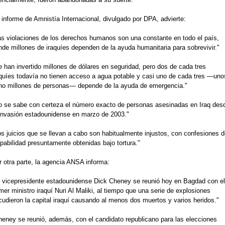
 informe de Amnistía Internacional, divulgado por DPA, advierte:
as violaciones de los derechos humanos son una constante en todo el país,
nde millones de iraquíes dependen de la ayuda humanitaria para sobrevivir."
e han invertido millones de dólares en seguridad, pero dos de cada tres
aquíes todavía no tienen acceso a agua potable y casi uno de cada tres —uno
ho millones de personas— depende de la ayuda de emergencia."
o se sabe con certeza el número exacto de personas asesinadas en Iraq des
 invasión estadounidense en marzo de 2003."
os juicios que se llevan a cabo son habitualmente injustos, con confesiones d
pabilidad presuntamente obtenidas bajo tortura."
r otra parte, la agencia ANSA informa:
l vicepresidente estadounidense Dick Cheney se reunió hoy en Bagdad con el
mer ministro iraquí Nuri Al Maliki, al tiempo que una serie de explosiones
cudieron la capital iraquí causando al menos dos muertos y varios heridos."
heney se reunió, además, con el candidato republicano para las elecciones