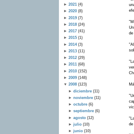
►
2021
(4)
una
efe
►
2020
(8)
►
2019
(7)
"Mc
►
2018
(24)
Uni
►
2017
(41)
de
►
2015
(1)
►
2014
(3)
"Al
so
►
2013
(11)
►
2012
(29)
"L
►
2011
(68)
ve
►
2010
(152)
Ch
►
2009
(148)
Má
▼
2008
(123)
►
diciembre
(11)
"Un
►
noviembre
(11)
cap
►
octubre
(6)
vi
►
septiembre
(6)
►
agosto
(12)
"La
de 
►
julio
(10)
►
junio
(10)