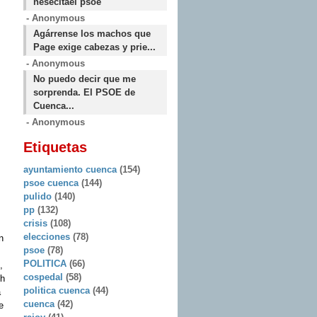
nesecitael psoe
- Anonymous
Agárrense los machos que
Page exige cabezas y prie...
- Anonymous
No puedo decir que me
sorprenda. El PSOE de
Cuenca...
- Anonymous
Etiquetas
ayuntamiento cuenca
(154)
psoe cuenca
(144)
pulido
(140)
pp
(132)
crisis
(108)
elecciones
(78)
n
psoe
(78)
POLITICA
(66)
,
cospedal
(58)
sh
politica cuenca
(44)
a
cuenca
(42)
e