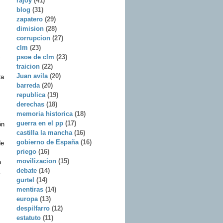
rajoy
(41)
blog
(31)
zapatero
(29)
dimision
(28)
corrupcion
(27)
clm
(23)
psoe de clm
(23)
traicion
(22)
Juan avila
(20)
ra
barreda
(20)
republica
(19)
derechas
(18)
memoria historica
(18)
guerra en el pp
(17)
ón
castilla la mancha
(16)
gobierno de España
(16)
de
priego
(16)
movilizacion
(15)
a
debate
(14)
gurtel
(14)
mentiras
(14)
europa
(13)
despilfarro
(12)
estatuto
(11)