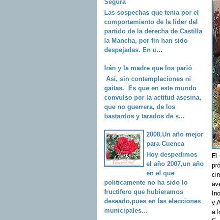
Segura
Las sospechas que tenia por el
comportamiento de la líder del
partido de la derecha de Castilla
la Mancha, por fin han sido
despejadas. En u...
Irán y la madre que los parió
Así, sin contemplaciones ni
gaitas. Es que en este mundo
convulso por la actitud asesina,
que no guerrera, de los
bastardos y tarados de s...
2008,Un año mejor
para Cuenca
Hoy despedimos
El
el año 2007,un año
pr
en el que
ci
politicamente no ha sido lo
av
fructifero que hubieramos
Ino
deseado,pues en las elecciones
y A
municipales...
a l