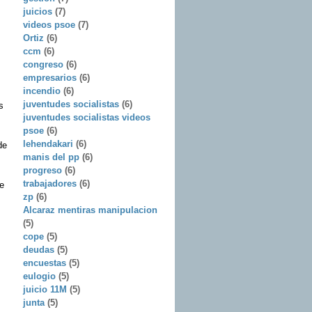
juicios
(7)
videos psoe
(7)
Ortiz
(6)
ccm
(6)
congreso
(6)
empresarios
(6)
incendio
(6)
juventudes socialistas
(6)
s
juventudes socialistas videos
psoe
(6)
lehendakari
(6)
de
manis del pp
(6)
progreso
(6)
trabajadores
(6)
e
zp
(6)
Alcaraz mentiras manipulacion
(5)
cope
(5)
deudas
(5)
encuestas
(5)
eulogio
(5)
juicio 11M
(5)
junta
(5)