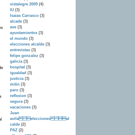
vistalegre 2009
(4)
IU
(3)
Isaias Carrasco
(3)
alcade
(3)
ave
(3)
es
ayuntamientos
(3)
el mundo
(3)
elecciones alcalde
(3)
entrevistas
(3)
felipe gonzalez
(3)
galicia
(3)
hospital
(3)
de
igualdad
(3)
justicia
(3)
mitin
(3)
paro
(3)
reflexion
(3)
a
segura
(3)
vacaciones
(3)
Juan
avila elecciones al
l
calde
(2)
PAZ
(2)