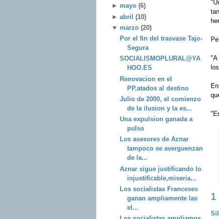
"U
►
mayo
(6)
tan
►
abril
(10)
her
▼
marzo
(20)
Por el fin del trasvase Tajo-
Per
Segura
"A
SOCIALISMOPLURAL@YA
lo
HOO.ES
Renovacion en el
En
PP,atados al destino
qu
Julio de 2000, el comienzo
de la ilusion y la es...
"E
Una expulsion ganada a
pulso
Los asesores de Aznar
tampoco se averguenzan
de la...
Aznar sigue justificando lo
injustificable,miseria...
Los socialistas Franceses
1
ganan ampliamente las
el...
Sil
Los socialistas ampliamos