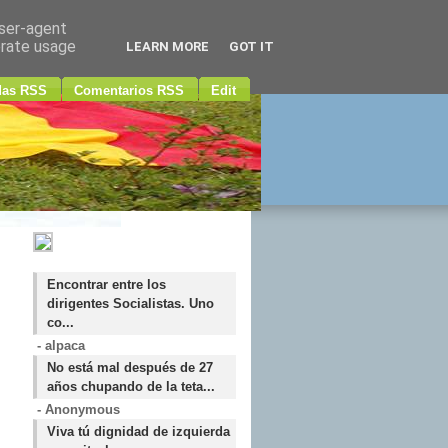
user-agent
erate usage
LEARN MORE
GOT IT
das RSS
Comentarios RSS
Edit
Encontrar entre los
dirigentes Socialistas. Uno
co...
- alpaca
No está mal después de 27
años chupando de la teta...
- Anonymous
Viva tú dignidad de izquierda