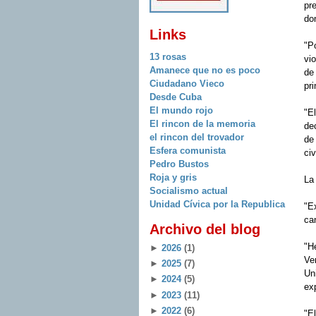
pr
do
Links
"P
13 rosas
vio
Amanece que no es poco
de
Ciudadano Vieco
pri
Desde Cuba
El mundo rojo
"E
El rincon de la memoria
dec
el rincon del trovador
de 
Esfera comunista
civ
Pedro Bustos
Roja y gris
La
Socialismo actual
Unidad Cívica por la Republica
"Ex
ca
Archivo del blog
"He
►
2026
(1)
Ve
►
2025
(7)
Un
►
2024
(5)
ex
►
2023
(11)
►
2022
(6)
"El