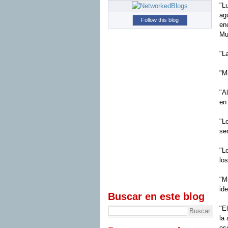
"L
ag
Follow this blog
en
Mu
"La
"M
"A
en
"L
se
"L
lo
"M
ide
Buscar en este blog
"E
la
es