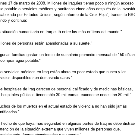
unes 17 de marzo de 2008. Millones de iraquíes tienen poco o ningún acceso 
ua potable o servicios médicos y sanitarios cinco años después de la invasió
cabezada por Estados Unidos, según informe de la Cruz Roja", transmite BB
ndo y continúa:
 situación humanitaria en Iraq está entre las más críticas del mundo."
illones de personas están abandonadas a su suerte."
lgunas familias gastan un tercio de su salario promedio mensual de 150 dólar
 comprar agua potable."
os servicios médicos en Iraq están ahora en peor estado que nunca y los
rvicios disponibles son demasiado caros."
os hospitales de Iraq carecen de personal calificado y de medicinas básicas,
s hospitales públicos tienen sólo 30 mil camas cuando se necesitan 80 mil."
uchos de los muertos en el actual estado de violencia no han sido jamás
ntificados."
l hecho de que haya más seguridad en algunas partes de Iraq no debe distrae
 atención de la situación extrema que viven millones de personas que,
encialmente, fueron abandonadas a su suerte."