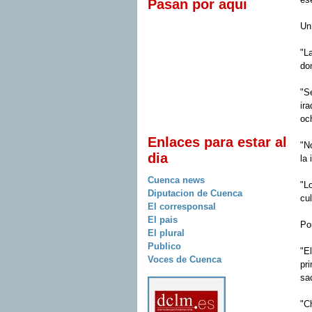
Pasan por aqui
Un
"L
do
"S
ir
oc
Enlaces para estar al
"N
dia
la
Cuenca news
"L
Diputacion de Cuenca
cul
El corresponsal
El pais
Po
El plural
Publico
"E
Voces de Cuenca
pri
sa
"C