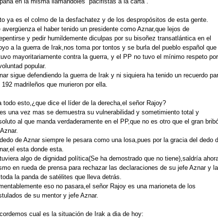
paña en la misma llamándoles “pacifistas a la carta”.
to ya es el colmo de la desfachatez y de los despropósitos de esta gente.
 avergüenza el haber tenido un presidente como Aznar,que lejos de
epentirse y pedir humildemente diculpas por su bisoñez transatlántica en el
oyo a la guerra de Irak,nos toma por tontos y se burla del pueblo español que
tuvo mayoritariamente contra la guerra, y el PP no tuvo el mínimo respeto por
voluntad popular.
ar sigue defendiendo la guerra de Irak y ni siquiera ha tenido un recuerdo pa
 192 madrileños que murieron por ella.
 todo esto,¿que dice el líder de la derecha,el señor Rajoy?
es una vez mas se demuestra su vulnerabilidad y sometimiento total y
soluto al que manda verdaderamente en el PP,que no es otro que el gran brib
 Aznar.
 dedo de Aznar siempre le pesara como una losa,pues por la gracia del dedo 
nar,el esta donde esta.
tuviera algo de dignidad política(Se ha demostrado que no tiene),saldría ahor
smo en rueda de prensa para rechazar las declaraciones de su jefe Aznar y la
toda la panda de satélites que lleva detrás.
mentablemente eso no pasara,el señor Rajoy es una marioneta de los
stulados de su mentor y jefe Aznar.
cordemos cual es la situación de Irak a dia de hoy: