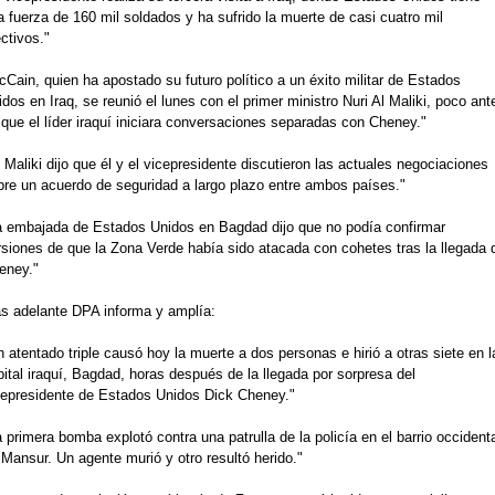
 fuerza de 160 mil soldados y ha sufrido la muerte de casi cuatro mil
ctivos."
Cain, quien ha apostado su futuro político a un éxito militar de Estados
dos en Iraq, se reunió el lunes con el primer ministro Nuri Al Maliki, poco ant
 que el líder iraquí iniciara conversaciones separadas con Cheney."
 Maliki dijo que él y el vicepresidente discutieron las actuales negociaciones
bre un acuerdo de seguridad a largo plazo entre ambos países."
a embajada de Estados Unidos en Bagdad dijo que no podía confirmar
rsiones de que la Zona Verde había sido atacada con cohetes tras la llegada 
eney."
s adelante DPA informa y amplía:
 atentado triple causó hoy la muerte a dos personas e hirió a otras siete en l
ital iraquí, Bagdad, horas después de la llegada por sorpresa del
cepresidente de Estados Unidos Dick Cheney."
 primera bomba explotó contra una patrulla de la policía en el barrio occidenta
Mansur. Un agente murió y otro resultó herido."