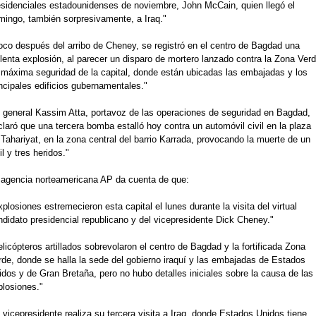
esidenciales estadounidenses de noviembre, John McCain, quien llegó el
mingo, también sorpresivamente, a Iraq."
oco después del arribo de Cheney, se registró en el centro de Bagdad una
lenta explosión, al parecer un disparo de mortero lanzado contra la Zona Ver
 máxima seguridad de la capital, donde están ubicadas las embajadas y los
ncipales edificios gubernamentales."
l general Kassim Atta, portavoz de las operaciones de seguridad en Bagdad,
laró que una tercera bomba estalló hoy contra un automóvil civil en la plaza
Tahariyat, en la zona central del barrio Karrada, provocando la muerte de un
il y tres heridos."
 agencia norteamericana AP da cuenta de que:
plosiones estremecieron esta capital el lunes durante la visita del virtual
ndidato presidencial republicano y del vicepresidente Dick Cheney."
licópteros artillados sobrevolaron el centro de Bagdad y la fortificada Zona
rde, donde se halla la sede del gobierno iraquí y las embajadas de Estados
idos y de Gran Bretaña, pero no hubo detalles iniciales sobre la causa de las
plosiones."
 vicepresidente realiza su tercera visita a Iraq, donde Estados Unidos tiene