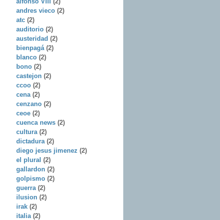
alfonso VIII
(2)
andres vieco
(2)
atc
(2)
auditorio
(2)
austeridad
(2)
bienpagá
(2)
blanco
(2)
bono
(2)
castejon
(2)
ccoo
(2)
cena
(2)
cenzano
(2)
ceoe
(2)
cuenca news
(2)
cultura
(2)
dictadura
(2)
diego jesus jimenez
(2)
el plural
(2)
gallardon
(2)
golpismo
(2)
guerra
(2)
ilusion
(2)
irak
(2)
italia
(2)