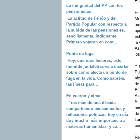
Es
La indignidad del PP con los
pensionistas
Es
La actitud de Feijóo y del
Me
Partido Popular con respecto a
arr
la subida de las pensiones es,
ap
sencillamente, indignante.
es
Primero votaron en cont...
la 
Azn
Punto de fuga
los
Hoy, queridos lectores, este
Y a
humilde juntaletras va a disertar
Pu
sobre como afecta un punto de
ab
fuga en la vida. Como sabréis,
de
las líneas para...
El
En cuerpo y alma
Az
Si 
Tras más de una década
mi
compartiendo pensamientos y
de 
reflexiones políticas, hoy en día
La
doy mucho más importancia a
po
materias humanistas y co...
Re