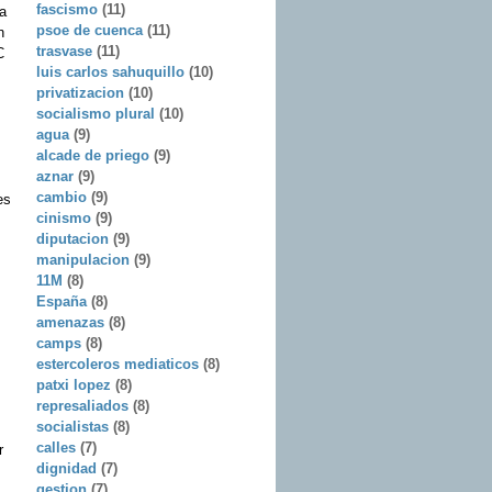
fascismo
(11)
a
psoe de cuenca
(11)
n
trasvase
(11)
C
luis carlos sahuquillo
(10)
privatizacion
(10)
socialismo plural
(10)
agua
(9)
alcade de priego
(9)
aznar
(9)
cambio
(9)
es
cinismo
(9)
diputacion
(9)
manipulacion
(9)
11M
(8)
España
(8)
amenazas
(8)
camps
(8)
estercoleros mediaticos
(8)
patxi lopez
(8)
represaliados
(8)
socialistas
(8)
calles
(7)
r
dignidad
(7)
gestion
(7)