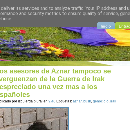
deliver its services and to analyze traffic. Your IP address and 
plural
formance and security metrics to ensure quality of service, gen
abuse.
ndo
Inicio
Entra
os asesores de Aznar tampoco se
verguenzan de la Guerra de Irak
espreciado una vez mas a los
spañoles
blicado por
izquierda plural
en
9:46
Etiquetas:
aznar
,
bush
,
genocidio
,
irak