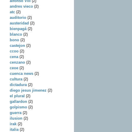
alfonso VIII
(2)
andres vieco
(2)
atc
(2)
auditorio
(2)
austeridad
(2)
bienpagá
(2)
blanco
(2)
bono
(2)
castejon
(2)
ccoo
(2)
cena
(2)
cenzano
(2)
ceoe
(2)
cuenca news
(2)
cultura
(2)
dictadura
(2)
diego jesus jimenez
(2)
el plural
(2)
gallardon
(2)
golpismo
(2)
guerra
(2)
ilusion
(2)
irak
(2)
italia
(2)