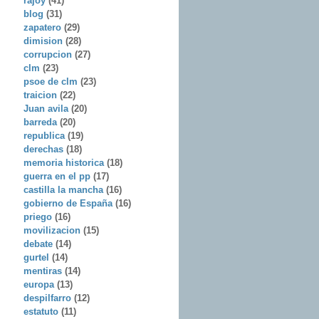
rajoy
(41)
blog
(31)
zapatero
(29)
dimision
(28)
corrupcion
(27)
clm
(23)
psoe de clm
(23)
traicion
(22)
Juan avila
(20)
barreda
(20)
republica
(19)
derechas
(18)
memoria historica
(18)
guerra en el pp
(17)
castilla la mancha
(16)
gobierno de España
(16)
priego
(16)
movilizacion
(15)
debate
(14)
gurtel
(14)
mentiras
(14)
europa
(13)
despilfarro
(12)
estatuto
(11)