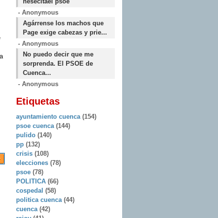
nesecitael psoe
- Anonymous
Agárrense los machos que
Page exige cabezas y prie...
e
- Anonymous
No puedo decir que me
a
sorprenda. El PSOE de
Cuenca...
- Anonymous
Etiquetas
ayuntamiento cuenca
(154)
psoe cuenca
(144)
pulido
(140)
pp
(132)
crisis
(108)
elecciones
(78)
psoe
(78)
POLITICA
(66)
cospedal
(58)
politica cuenca
(44)
cuenca
(42)