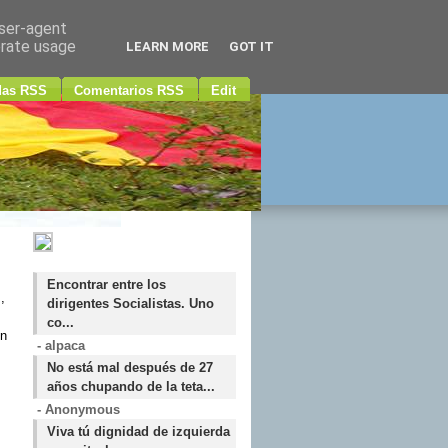
user-agent
erate usage
LEARN MORE
GOT IT
das RSS
Comentarios RSS
Edit
Encontrar entre los
,
dirigentes Socialistas. Uno
co...
ón
- alpaca
No está mal después de 27
años chupando de la teta...
- Anonymous
Viva tú dignidad de izquierda