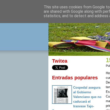
This site uses cookies from Google to 
izquierda 
are shared with Google along with per
statistics, and to detect and address 
Desde Cuenca para el mu
1
Twitea
Pu
Hoy
Entradas populares
cu
De
ten
Cospedal asegura
Es 
al Gobierno
Cu
Valenciano que no
mar
caducará el
pr
trasvase Tajo-