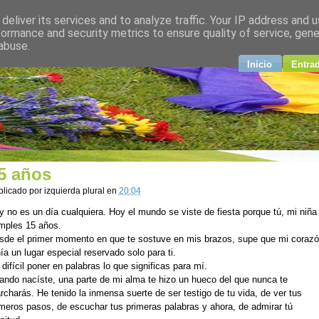
deliver its services and to analyze traffic. Your IP address and 
plural
formance and security metrics to ensure quality of service, gen
abuse.
ndo
Inicio
Entra
5 años
blicado por
izquierda plural
en
20:04
 no es un día cualquiera. Hoy el mundo se viste de fiesta porque tú, mi niña 
mples 15 años.
sde el primer momento en que te sostuve en mis brazos, supe que mi coraz
ía un lugar especial reservado solo para ti.
difícil poner en palabras lo que significas para mí.
ando nacíste, una parte de mi alma te hizo un hueco del que nunca te
charás. He tenido la inmensa suerte de ser testigo de tu vida, de ver tus
imeros pasos, de escuchar tus primeras palabras y ahora, de admirar tú