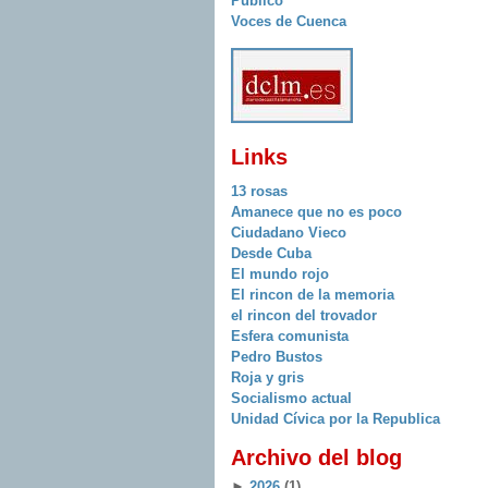
Publico
Voces de Cuenca
Links
13 rosas
Amanece que no es poco
Ciudadano Vieco
Desde Cuba
El mundo rojo
El rincon de la memoria
el rincon del trovador
Esfera comunista
Pedro Bustos
Roja y gris
Socialismo actual
Unidad Cívica por la Republica
Archivo del blog
►
2026
(1)