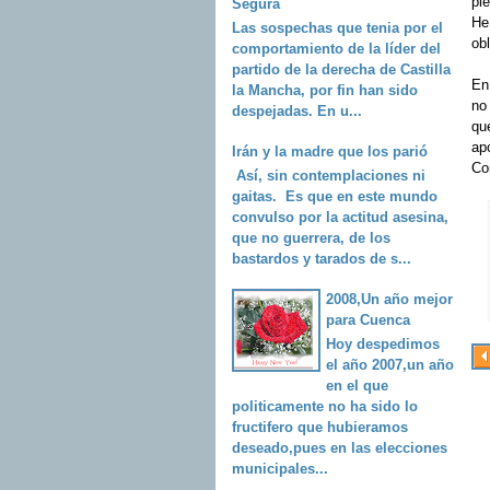
ple
Segura
He
Las sospechas que tenia por el
ob
comportamiento de la líder del
partido de la derecha de Castilla
En
la Mancha, por fin han sido
no
despejadas. En u...
que
ap
Irán y la madre que los parió
Co
Así, sin contemplaciones ni
gaitas. Es que en este mundo
convulso por la actitud asesina,
que no guerrera, de los
bastardos y tarados de s...
2008,Un año mejor
para Cuenca
Hoy despedimos
el año 2007,un año
en el que
politicamente no ha sido lo
fructifero que hubieramos
deseado,pues en las elecciones
municipales...