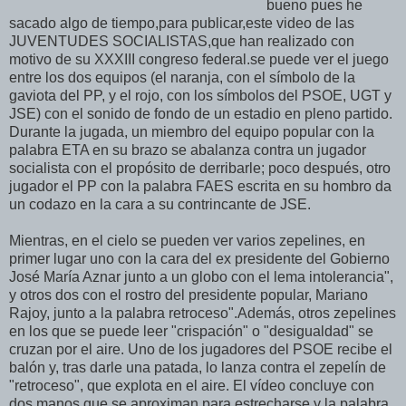
bueno pues he
sacado algo de tiempo,para publicar,este video de las
JUVENTUDES SOCIALISTAS,que han realizado con
motivo de su XXXIII congreso federal.se puede ver el juego
entre los dos equipos (el naranja, con el símbolo de la
gaviota del PP, y el rojo, con los símbolos del PSOE, UGT y
JSE) con el sonido de fondo de un estadio en pleno partido.
Durante la jugada, un miembro del equipo popular con la
palabra ETA en su brazo se abalanza contra un jugador
socialista con el propósito de derribarle; poco después, otro
jugador el PP con la palabra FAES escrita en su hombro da
un codazo en la cara a su contrincante de JSE.
Mientras, en el cielo se pueden ver varios zepelines, en
primer lugar uno con la cara del ex presidente del Gobierno
José María Aznar junto a un globo con el lema intolerancia",
y otros dos con el rostro del presidente popular, Mariano
Rajoy, junto a la palabra retroceso".Además, otros zepelines
en los que se puede leer "crispación" o "desigualdad" se
cruzan por el aire. Uno de los jugadores del PSOE recibe el
balón y, tras darle una patada, lo lanza contra el zepelín de
"retroceso", que explota en el aire. El vídeo concluye con
dos manos que se aproximan para estrecharse y la palabra