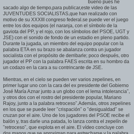
bueno pues he
sacado algo de tiempo,para publicar,este video de las
JUVENTUDES SOCIALISTAS,que han realizado con
motivo de su XXXIII congreso federal.se puede ver el juego
entre los dos equipos (el naranja, con el símbolo de la
gaviota del PP, y el rojo, con los símbolos del PSOE, UGT y
JSE) con el sonido de fondo de un estadio en pleno partido.
Durante la jugada, un miembro del equipo popular con la
palabra ETA en su brazo se abalanza contra un jugador
socialista con el propósito de derribarle; poco después, otro
jugador el PP con la palabra FAES escrita en su hombro da
un codazo en la cara a su contrincante de JSE.
Mientras, en el cielo se pueden ver varios zepelines, en
primer lugar uno con la cara del ex presidente del Gobierno
José María Aznar junto a un globo con el lema intolerancia",
y otros dos con el rostro del presidente popular, Mariano
Rajoy, junto a la palabra retroceso".Además, otros zepelines
en los que se puede leer "crispación" o "desigualdad" se
cruzan por el aire. Uno de los jugadores del PSOE recibe el
balón y, tras darle una patada, lo lanza contra el zepelín de
"retroceso", que explota en el aire. El vídeo concluye con
dos manos que se aproximan para estrecharse y la palabra