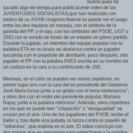
bueno pues he
sacado algo de tiempo,para publicar,este video de las
JUVENTUDES SOCIALISTAS,que han realizado con
motivo de su XXXIII congreso federal.se puede ver el juego
entre los dos equipos (el naranja, con el símbolo de la
gaviota del PP, y el rojo, con los símbolos del PSOE, UGT y
JSE) con el sonido de fondo de un estadio en pleno partido.
Durante la jugada, un miembro del equipo popular con la
palabra ETA en su brazo se abalanza contra un jugador
socialista con el propósito de derribarle; poco después, otro
jugador el PP con la palabra FAES escrita en su hombro da
un codazo en la cara a su contrincante de JSE.
Mientras, en el cielo se pueden ver varios zepelines, en
primer lugar uno con la cara del ex presidente del Gobierno
José María Aznar junto a un globo con el lema intolerancia",
y otros dos con el rostro del presidente popular, Mariano
Rajoy, junto a la palabra retroceso".Además, otros zepelines
en los que se puede leer "crispación" o "desigualdad" se
cruzan por el aire. Uno de los jugadores del PSOE recibe el
balón y, tras darle una patada, lo lanza contra el zepelín de
"retroceso", que explota en el aire. El vídeo concluye con
dos manos que se aproximan para estrecharse y la palabra