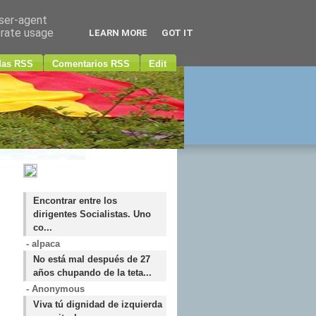
user-agent
erate usage
LEARN MORE
GOT IT
das RSS
Comentarios RSS
Edit
Encontrar entre los
dirigentes Socialistas. Uno
co...
- alpaca
No está mal después de 27
años chupando de la teta...
- Anonymous
Viva tú dignidad de izquierda