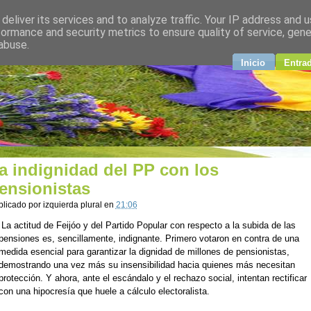
deliver its services and to analyze traffic. Your IP address and 
plural
formance and security metrics to ensure quality of service, gen
abuse.
ndo
Inicio
Entra
a indignidad del PP con los
ensionistas
blicado por
izquierda plural
en
21:06
La actitud de Feijóo y del Partido Popular con respecto a la subida de las
pensiones es, sencillamente, indignante. Primero votaron en contra de una
medida esencial para garantizar la dignidad de millones de pensionistas,
demostrando una vez más su insensibilidad hacia quienes más necesitan
protección. Y ahora, ante el escándalo y el rechazo social, intentan rectificar
con una hipocresía que huele a cálculo electoralista.