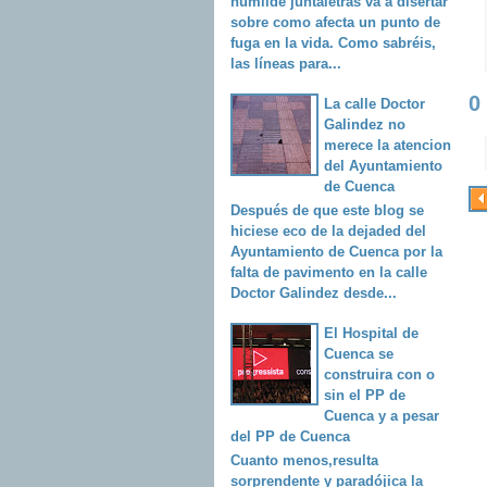
humilde juntaletras va a disertar
sobre como afecta un punto de
fuga en la vida. Como sabréis,
las líneas para...
0
La calle Doctor
Galindez no
merece la atencion
del Ayuntamiento
de Cuenca
Después de que este blog se
hiciese eco de la dejaded del
Ayuntamiento de Cuenca por la
falta de pavimento en la calle
Doctor Galindez desde...
El Hospital de
Cuenca se
construira con o
sin el PP de
Cuenca y a pesar
del PP de Cuenca
Cuanto menos,resulta
sorprendente y paradójica la