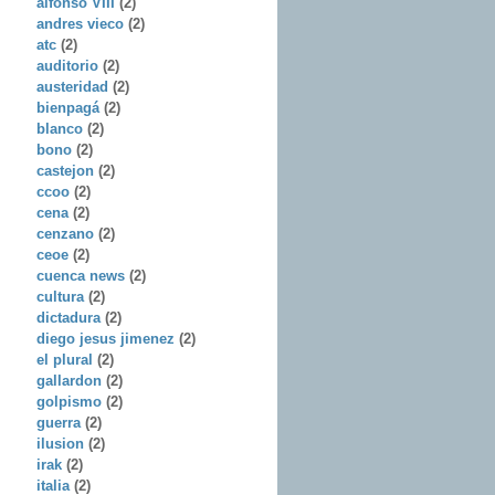
alfonso VIII
(2)
andres vieco
(2)
atc
(2)
auditorio
(2)
austeridad
(2)
bienpagá
(2)
blanco
(2)
bono
(2)
castejon
(2)
ccoo
(2)
cena
(2)
cenzano
(2)
ceoe
(2)
cuenca news
(2)
cultura
(2)
dictadura
(2)
diego jesus jimenez
(2)
el plural
(2)
gallardon
(2)
golpismo
(2)
guerra
(2)
ilusion
(2)
irak
(2)
italia
(2)