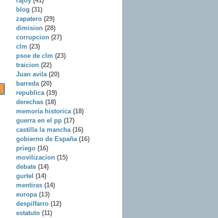
rajoy
(41)
blog
(31)
zapatero
(29)
dimision
(28)
corrupcion
(27)
clm
(23)
psoe de clm
(23)
traicion
(22)
Juan avila
(20)
barreda
(20)
republica
(19)
derechas
(18)
memoria historica
(18)
guerra en el pp
(17)
castilla la mancha
(16)
gobierno de España
(16)
priego
(16)
movilizacion
(15)
debate
(14)
gurtel
(14)
mentiras
(14)
europa
(13)
despilfarro
(12)
estatuto
(11)