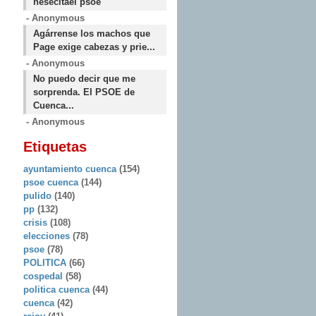
nesecitael psoe
- Anonymous
Agárrense los machos que
Page exige cabezas y prie...
- Anonymous
No puedo decir que me
sorprenda. El PSOE de
Cuenca...
- Anonymous
Etiquetas
ayuntamiento cuenca
(154)
psoe cuenca
(144)
pulido
(140)
pp
(132)
crisis
(108)
elecciones
(78)
psoe
(78)
POLITICA
(66)
cospedal
(58)
politica cuenca
(44)
cuenca
(42)