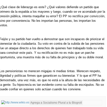
¿Qué clase de liderazgo es este? ¿Qué valores defiende un partido que
primero da la espalda a los mayores y luego, cuando se ve acorralado por la
presión pública, intenta maquillar su error? El PP no rectifica por convicción,
sino por conveniencia. No les importan las personas, les importan los
votos.
Feijóo y su partido han vuelto a demostrar que son incapaces de priorizar el
bienestar de la ciudadanía. Su voto en contra de la subida de las pensiones
fue un ataque directo a los derechos de quienes han trabajado toda su vida
para construir este país. Y su rectificación no es más que un parche
oportunista, una muestra más de su falta de principios y de su doble moral.
Los pensionistas no merecen migajas ni medias tintas. Merecen respeto,
dignidad y políticas firmes que garanticen su bienestar. Y lo que el PP ha
demostrado, una vez más, es que no está a la altura de las necesidades de
la gente. Su hipocresía es tan evidente como su falta de escrúpulos. No se
puede confiar en quienes solo actúan cuando les conviene.