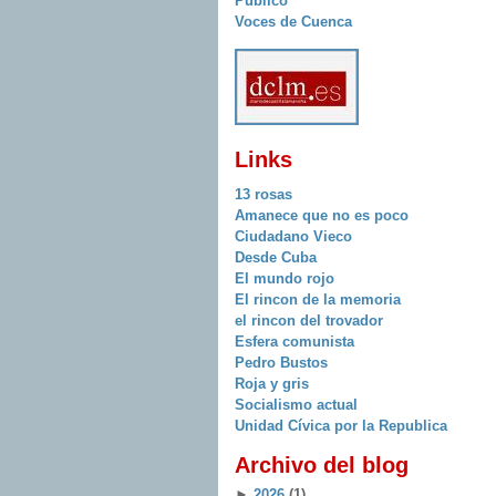
Publico
Voces de Cuenca
Links
13 rosas
Amanece que no es poco
Ciudadano Vieco
Desde Cuba
El mundo rojo
El rincon de la memoria
el rincon del trovador
Esfera comunista
Pedro Bustos
Roja y gris
Socialismo actual
Unidad Cívica por la Republica
Archivo del blog
►
2026
(1)