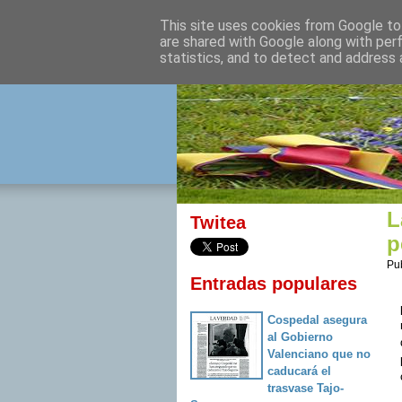
This site uses cookies from Google to 
izquierda 
are shared with Google along with per
statistics, and to detect and address 
Desde Cuenca para el mu
L
Twitea
p
Pu
Entradas populares
Cospedal asegura
al Gobierno
Valenciano que no
caducará el
trasvase Tajo-