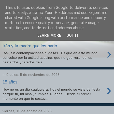
This site uses cookies from Google to deliver its services
Izquierda Plural
and to analyze traffic. Your IP address and user-agent are
shared with Google along with performance and security
metrics to ensure quality of service, generate usage
Desde Cuenca para el mundo
statistics, and to detect and address abuse.
LEARN MORE
GOT IT
jueves, 26 de marzo de 2026
Irán y la madre que los parió
›
Así, sin contemplaciones ni gaitas. Es que en este mundo
convulso por la actitud asesina, que no guerrera, de los
bastardos y tarados de s...
miércoles, 5 de noviembre de 2025
15 años
›
Hoy no es un día cualquiera. Hoy el mundo se viste de fiesta
porque tú, mi niña , cumples 15 años. Desde el primer
momento en que te sostuv...
viernes, 15 de agosto de 2025