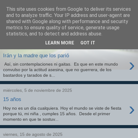
This site uses cookies from Google to deliver its services
Izquierda Plural
and to analyze traffic. Your IP address and user-agent are
shared with Google along with performance and security
metrics to ensure quality of service, generate usage
Desde Cuenca para el mundo
statistics, and to detect and address abuse.
LEARN MORE
GOT IT
jueves, 26 de marzo de 2026
Irán y la madre que los parió
›
Así, sin contemplaciones ni gaitas. Es que en este mundo
convulso por la actitud asesina, que no guerrera, de los
bastardos y tarados de s...
miércoles, 5 de noviembre de 2025
15 años
›
Hoy no es un día cualquiera. Hoy el mundo se viste de fiesta
porque tú, mi niña , cumples 15 años. Desde el primer
momento en que te sostuv...
viernes, 15 de agosto de 2025