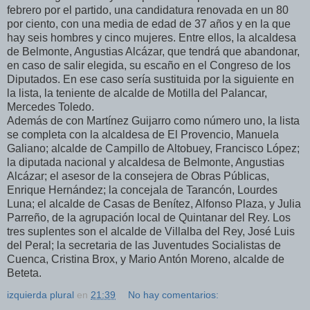
febrero por el partido, una candidatura renovada en un 80
por ciento, con una media de edad de 37 años y en la que
hay seis hombres y cinco mujeres. Entre ellos, la alcaldesa
de Belmonte, Angustias Alcázar, que tendrá que abandonar,
en caso de salir elegida, su escaño en el Congreso de los
Diputados. En ese caso sería sustituida por la siguiente en
la lista, la teniente de alcalde de Motilla del Palancar,
Mercedes Toledo.
Además de con Martínez Guijarro como número uno, la lista
se completa con la alcaldesa de El Provencio, Manuela
Galiano; alcalde de Campillo de Altobuey, Francisco López;
la diputada nacional y alcaldesa de Belmonte, Angustias
Alcázar; el asesor de la consejera de Obras Públicas,
Enrique Hernández; la concejala de Tarancón, Lourdes
Luna; el alcalde de Casas de Benítez, Alfonso Plaza, y Julia
Parreño, de la agrupación local de Quintanar del Rey. Los
tres suplentes son el alcalde de Villalba del Rey, José Luis
del Peral; la secretaria de las Juventudes Socialistas de
Cuenca, Cristina Brox, y Mario Antón Moreno, alcalde de
Beteta.
izquierda plural
en
21:39
No hay comentarios: