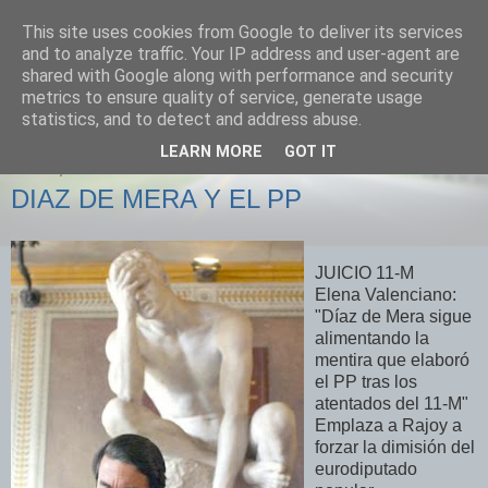
This site uses cookies from Google to deliver its services
Izquierda Plural
and to analyze traffic. Your IP address and user-agent are
shared with Google along with performance and security
metrics to ensure quality of service, generate usage
Desde Cuenca para el mundo
statistics, and to detect and address abuse.
LEARN MORE
GOT IT
LUNES, 30 DE ABRIL DE 2007
DIAZ DE MERA Y EL PP
JUICIO 11-M
Elena Valenciano:
"Díaz de Mera sigue
alimentando la
mentira que elaboró
el PP tras los
atentados del 11-M"
Emplaza a Rajoy a
forzar la dimisión del
eurodiputado