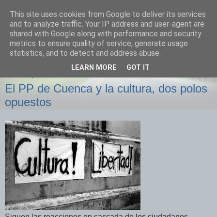
This site uses cookies from Google to deliver its services
Izquierda Plural
and to analyze traffic. Your IP address and user-agent are
shared with Google along with performance and security
metrics to ensure quality of service, generate usage
Desde Cuenca para el mundo
statistics, and to detect and address abuse.
LEARN MORE
GOT IT
SÁBADO, 31 DE ENERO DE 2009
El PP de Cuenca y la cultura, dos polos
opuestos
Siguen las reacciones en cascada de los ciudadanos