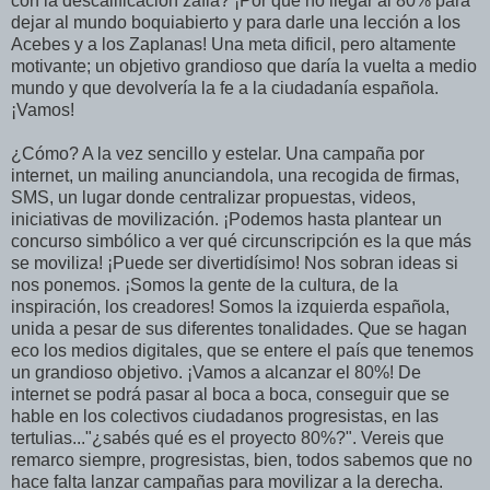
con la descalificación zafia? ¡Por qué no llegar al 80% para
dejar al mundo boquiabierto y para darle una lección a los
Acebes y a los Zaplanas! Una meta dificil, pero altamente
motivante; un objetivo grandioso que daría la vuelta a medio
mundo y que devolvería la fe a la ciudadanía española.
¡Vamos!
¿Cómo? A la vez sencillo y estelar. Una campaña por
internet, un mailing anunciandola, una recogida de firmas,
SMS, un lugar donde centralizar propuestas, videos,
iniciativas de movilización. ¡Podemos hasta plantear un
concurso simbólico a ver qué circunscripción es la que más
se moviliza! ¡Puede ser divertidísimo! Nos sobran ideas si
nos ponemos. ¡Somos la gente de la cultura, de la
inspiración, los creadores! Somos la izquierda española,
unida a pesar de sus diferentes tonalidades. Que se hagan
eco los medios digitales, que se entere el país que tenemos
un grandioso objetivo. ¡Vamos a alcanzar el 80%! De
internet se podrá pasar al boca a boca, conseguir que se
hable en los colectivos ciudadanos progresistas, en las
tertulias..."¿sabés qué es el proyecto 80%?". Vereis que
remarco siempre, progresistas, bien, todos sabemos que no
hace falta lanzar campañas para movilizar a la derecha.