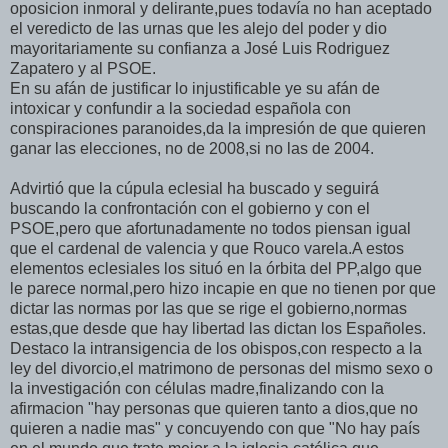
oposicion inmoral y delirante,pues todavía no han aceptado
el veredicto de las urnas que les alejo del poder y dio
mayoritariamente su confianza a José Luis Rodriguez
Zapatero y al PSOE.
En su afán de justificar lo injustificable ye su afán de
intoxicar y confundir a la sociedad española con
conspiraciones paranoides,da la impresión de que quieren
ganar las elecciones, no de 2008,si no las de 2004.
Advirtió que la cúpula eclesial ha buscado y seguirá
buscando la confrontación con el gobierno y con el
PSOE,pero que afortunadamente no todos piensan igual
que el cardenal de valencia y que Rouco varela.A estos
elementos eclesiales los situó en la órbita del PP,algo que
le parece normal,pero hizo incapie en que no tienen por que
dictar las normas por las que se rige el gobierno,normas
estas,que desde que hay libertad las dictan los Españoles.
Destaco la intransigencia de los obispos,con respecto a la
ley del divorcio,el matrimono de personas del mismo sexo o
la investigación con células madre,finalizando con la
afirmacion "hay personas que quieren tanto a dios,que no
quieren a nadie mas" y concuyendo con que "No hay país