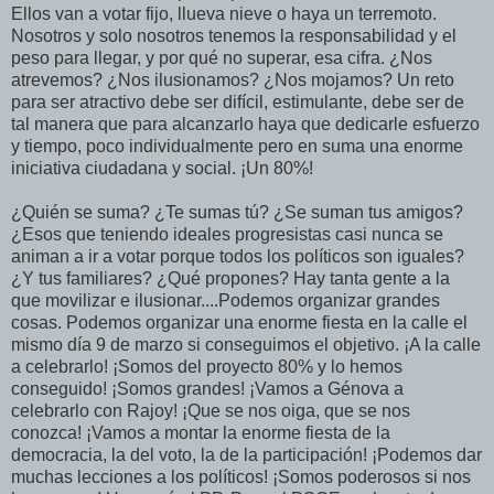
Ellos van a votar fijo, llueva nieve o haya un terremoto.
Nosotros y solo nosotros tenemos la responsabilidad y el
peso para llegar, y por qué no superar, esa cifra. ¿Nos
atrevemos? ¿Nos ilusionamos? ¿Nos mojamos? Un reto
para ser atractivo debe ser difícil, estimulante, debe ser de
tal manera que para alcanzarlo haya que dedicarle esfuerzo
y tiempo, poco individualmente pero en suma una enorme
iniciativa ciudadana y social. ¡Un 80%!
¿Quién se suma? ¿Te sumas tú? ¿Se suman tus amigos?
¿Esos que teniendo ideales progresistas casi nunca se
animan a ir a votar porque todos los políticos son iguales?
¿Y tus familiares? ¿Qué propones? Hay tanta gente a la
que movilizar e ilusionar....Podemos organizar grandes
cosas. Podemos organizar una enorme fiesta en la calle el
mismo día 9 de marzo si conseguimos el objetivo. ¡A la calle
a celebrarlo! ¡Somos del proyecto 80% y lo hemos
conseguido! ¡Somos grandes! ¡Vamos a Génova a
celebrarlo con Rajoy! ¡Que se nos oiga, que se nos
conozca! ¡Vamos a montar la enorme fiesta de la
democracia, la del voto, la de la participación! ¡Podemos dar
muchas lecciones a los políticos! ¡Somos poderosos si nos