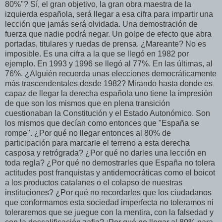
80%"? Sí, el gran objetivo, la gran obra maestra de la
izquierda española, será llegar a esa cifra para impartir una
lección que jamás será olvidada. Una demostración de
fuerza que nadie podrá negar. Un golpe de efecto que abra
portadas, titulares y ruedas de prensa. ¿Mareante? No es
imposible. Es una cifra a la que se llegó en 1982 por
ejemplo. En 1993 y 1996 se llegó al 77%. En las últimas, al
76%. ¿Alguién recuerda unas elecciones democráticamente
más trascendentales desde 1982? Mirando hasta donde es
capaz de llegar la derecha española uno tiene la impresión
de que son los mismos que en plena transición
cuestionaban la Constitución y el Estado Autonómico. Son
los mismos que decían como entonces que "España se
rompe". ¿Por qué no llegar entonces al 80% de
participación para marcarle el terreno a esta derecha
casposa y retrógrada? ¿Por qué no darles una lección en
toda regla? ¿Por qué no demostrarles que España no tolera
actitudes post franquistas y antidemocráticas como el boicot
a los productos catalanes o el colapso de nuestras
instituciones? ¿Por qué no recordarles que los ciudadanos
que conformamos esta sociedad imperfecta no toleramos ni
toleraremos que se juegue con la mentira, con la falsedad y