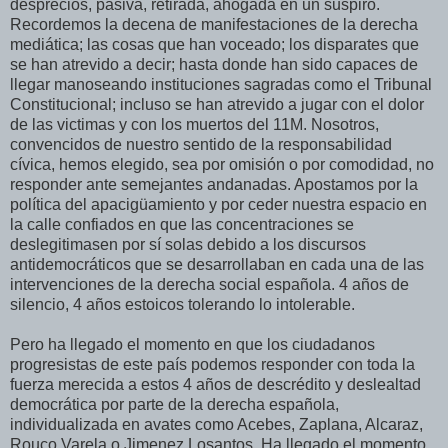
desprecios, pasiva, retirada, ahogada en un suspiro.
Recordemos la decena de manifestaciones de la derecha
mediática; las cosas que han voceado; los disparates que
se han atrevido a decir; hasta donde han sido capaces de
llegar manoseando instituciones sagradas como el Tribunal
Constitucional; incluso se han atrevido a jugar con el dolor
de las victimas y con los muertos del 11M. Nosotros,
convencidos de nuestro sentido de la responsabilidad
cívica, hemos elegido, sea por omisión o por comodidad, no
responder ante semejantes andanadas. Apostamos por la
política del apacigüamiento y por ceder nuestra espacio en
la calle confiados en que las concentraciones se
deslegitimasen por sí solas debido a los discursos
antidemocráticos que se desarrollaban en cada una de las
intervenciones de la derecha social española. 4 años de
silencio, 4 años estoicos tolerando lo intolerable.
Pero ha llegado el momento en que los ciudadanos
progresistas de este país podemos responder con toda la
fuerza merecida a estos 4 años de descrédito y deslealtad
democrática por parte de la derecha española,
individualizada en avates como Acebes, Zaplana, Alcaraz,
Rouco Varela o Jimenez Losantos. Ha llegado el momento