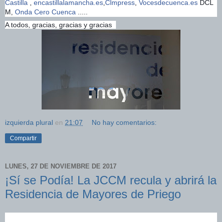
Castilla
,
encastillalamancha.es
,
Clmpress
,
Vocesdecuenca.es
DCL
M,
Onda Cero Cuenca
.....
A todos, gracias, gracias y gracias
izquierda plural
en
21:07
No hay comentarios:
Compartir
LUNES, 27 DE NOVIEMBRE DE 2017
¡Sí se Podía! La JCCM recula y abrirá la
Residencia de Mayores de Priego