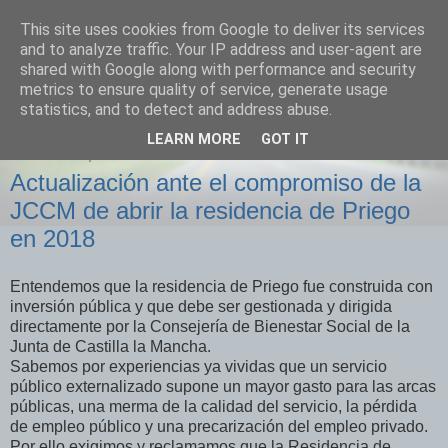
This site uses cookies from Google to deliver its services
Izquierda Plural
and to analyze traffic. Your IP address and user-agent are
shared with Google along with performance and security
metrics to ensure quality of service, generate usage
Desde Cuenca para el mundo
statistics, and to detect and address abuse.
LEARN MORE
GOT IT
MIÉRCOLES, 29 DE NOVIEMBRE DE 2017
Actualización ante el compromiso de la
JCCM de abrir la residencia de Priego
en 2018
Entendemos que la residencia de Priego fue construida con
inversión pública y que debe ser gestionada y dirigida
directamente por la Consejería de Bienestar Social de la
Junta de Castilla la Mancha.
Sabemos por experiencias ya vividas que un servicio
público externalizado supone un mayor gasto para las arcas
públicas, una merma de la calidad del servicio, la pérdida
de empleo público y una precarización del empleo privado.
Por ello exigimos y reclamamos que la Residencia de