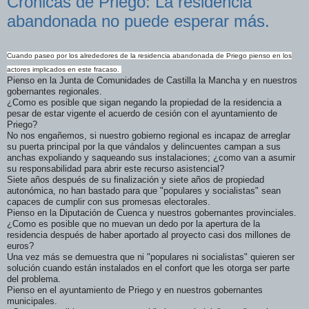
Crónicas de Priego: La residencia
abandonada no puede esperar más.
Cuando paseo por los alrededores de la residencia abandonada de Priego pienso en los
actores implicados en este fracaso.
Pienso en la Junta de Comunidades de Castilla la Mancha y en nuestros
gobernantes regionales.
¿Como es posible que sigan negando la propiedad de la residencia a
pesar de estar vigente el acuerdo de cesión con el ayuntamiento de
Priego?
No nos engañemos, si nuestro gobierno regional es incapaz de arreglar
su puerta principal por la que vándalos y delincuentes campan a sus
anchas expoliando y saqueando sus instalaciones; ¿como van a asumir
su responsabilidad para abrir este recurso asistencial?
Siete años después de su finalización y siete años de propiedad
autonómica, no han bastado para que "populares y socialistas" sean
capaces de cumplir con sus promesas electorales.
Pienso en la Diputación de Cuenca y nuestros gobernantes provinciales.
¿Como es posible que no muevan un dedo por la apertura de la
residencia después de haber aportado al proyecto casi dos millones de
euros?
Una vez más se demuestra que ni "populares ni socialistas" quieren ser
solución cuando están instalados en el confort que les otorga ser parte
del problema.
Pienso en el ayuntamiento de Priego y en nuestros gobernantes
municipales.