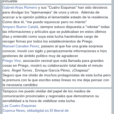
inmueble:
Gabriel Arias Romero
y sus "Cuatro Esquinas" han sido decisivos
para divulgar los "tejemanejes" de unos y otros . Además de
acercar a la opinión pública el lamentable estado de la residencia.
Como dice él, "me puedo equivocar pero no miento"
Amparo Bueno Catalá
, siempre estuvo dispuesta a "rebotar" todas
las informaciones y artículos que se publicaban en estos últimos
días y entendió como suya esta lucha haciéndose cargo de
recoger firmas por todos los establecimientos de Priego.
Manuel Canales Perez
, paisano al que fue una grata sorpresa
conocer, movió con sigilo y perspicazmente informaciones e hizo
gestiones de ámbito político muy de agradecer.
Priego Vivo
, asociación vecinal que está llamada para grandes
cosas en Priego, mostró su colaboración total desde el minuto
cero. Ángel Torres , Enrique García Pérez, ¡Chapeaù"
Seguro que me olvido de muchos protagonistas de esta lucha pero
la premura con la que escribo estas líneas no me deja pensar con
la necesaria candidez.
Tampoco me puedo olvidar del papel de los medios de
comunicación provinciales y regionales que demostraron su
sensibilidad a la hora de visibilizar esta lucha .
Las Cuatro Esquinas
Cuenca News
,
eldiadigital.es
El liberal de