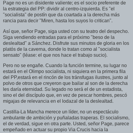
Page no es un disidente valiente; es el socio preferente de
la estrategia del PP: dividir al centro-izquierda. Es "el
"socialista" de postín que da coartada a la derecha más
rancia para decir "Miren, hasta los suyos lo critican".
Así que, señor Page, siga usted con su teatro del despecho.
Siga vendiendo entradas para el próximo "beso de la
deslealtad" a Sánchez. Disfrute sus minutos de gloria en los
platós de la caverna, donde lo tratan como al "socialista
sensato" (léase: el que nos hace el trabajo sucio).
Pero no se engañe. Cuando la función termine, su lugar no
estará en el Olimpo socialista, ni siquiera en la primera fila
del PP,estará en el rincón de los tránsfugas ilustres, junto al
polvo de otros que creyeron que bailar al son de la derecha
les daría eternidad. Su legado no será el de un estadista,
sino el del discípulo que, en vez de pescar hombres, pescó
migajas de relevancia en el lodazal de la deslealtad.
Castilla-La Mancha merece un líder, no un espectáculo
ambulante de ambición y puñaladas traperas. El socialismo,
el de verdad, sigue en otra parte. Usted, señor Page, parece
empeñado en actuar su propio Via Crucis hacia la