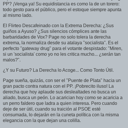
PP? ¡Venga ya! Su equidistancia es como la de un torero:
todo gesto para el público, pero el estoque siempre apunta
al mismo lado.
El Flirteo Descafeinado con la Extrema Derecha: ¿Sus
guiños a Ayuso? ¿Sus silencios cómplices ante las
barbaridades de Vox? Page no solo tolera la derecha
extrema, la normaliza desde su atalaya "socialista". Es el
perfecto "gateway drug" para el votante despistado: "Miren,
si un 'socialista' como yo no les critica mucho... ¿serán tan
malos?".
¿Y su Futuro? La Derecha lo Acoge... Como Tonto Útil.
Page sueña, quizás, con ser el "Puente de Plata" hacia un
gran pacto contra natura con el PP. ¡Pobrecito iluso! La
derecha que hoy aplaude sus deslealtades no busca un
aliado, busca un peón. Lo acarician hoy como se acaricia a
un perro faldero que ladra a quien interesa. Pero cuando
deje de ser útil, cuando su traición al PSOE esté
consumada, lo dejarán en la cuneta política con la misma
elegancia con la que dejan una colilla.