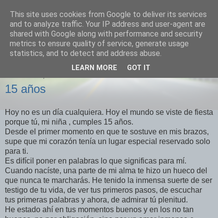
This site uses cookies from Google to deliver its services
Izquierda Plural
and to analyze traffic. Your IP address and user-agent are
shared with Google along with performance and security
metrics to ensure quality of service, generate usage
Desde Cuenca para el mundo
statistics, and to detect and address abuse.
LEARN MORE
GOT IT
MIÉRCOLES, 5 DE NOVIEMBRE DE 2025
15 años
Hoy no es un día cualquiera. Hoy el mundo se viste de fiesta
porque tú, mi niña , cumples 15 años.
Desde el primer momento en que te sostuve en mis brazos,
supe que mi corazón tenía un lugar especial reservado solo
para ti.
Es difícil poner en palabras lo que significas para mí.
Cuando nacíste, una parte de mi alma te hizo un hueco del
que nunca te marcharás. He tenido la inmensa suerte de ser
testigo de tu vida, de ver tus primeros pasos, de escuchar
tus primeras palabras y ahora, de admirar tú plenitud.
He estado ahí en tus momentos buenos y en los no tan