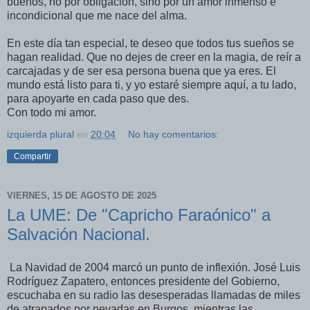
buenos, no por obligación, sino por un amor inmenso e
incondicional que me nace del alma.
En este día tan especial, te deseo que todos tus sueños se
hagan realidad. Que no dejes de creer en la magia, de reír a
carcajadas y de ser esa persona buena que ya eres. El
mundo está listo para ti, y yo estaré siempre aquí, a tu lado,
para apoyarte en cada paso que des.
Con todo mi amor.
izquierda plural
en
20:04
No hay comentarios:
Compartir
VIERNES, 15 DE AGOSTO DE 2025
La UME: De "Capricho Faraónico" a
Salvación Nacional.
La Navidad de 2004 marcó un punto de inflexión. José Luis
Rodríguez Zapatero, entonces presidente del Gobierno,
escuchaba en su radio las desesperadas llamadas de miles
de atrapados por nevadas en Burgos, mientras las