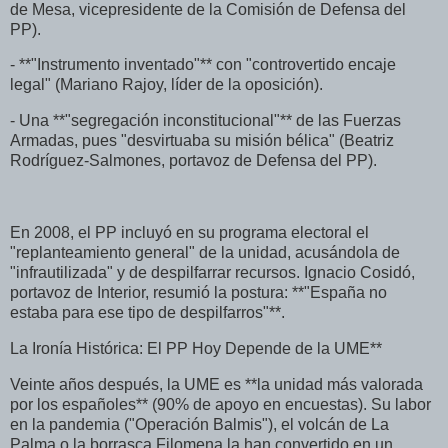
de Mesa, vicepresidente de la Comisión de Defensa del
PP).
- **"Instrumento inventado"** con "controvertido encaje
legal" (Mariano Rajoy, líder de la oposición).
- Una **"segregación inconstitucional"** de las Fuerzas
Armadas, pues "desvirtuaba su misión bélica" (Beatriz
Rodríguez-Salmones, portavoz de Defensa del PP).
En 2008, el PP incluyó en su programa electoral el
"replanteamiento general" de la unidad, acusándola de
"infrautilizada" y de despilfarrar recursos. Ignacio Cosidó,
portavoz de Interior, resumió la postura: **"España no
estaba para ese tipo de despilfarros"**.
La Ironía Histórica: El PP Hoy Depende de la UME**
Veinte años después, la UME es **la unidad más valorada
por los españoles** (90% de apoyo en encuestas). Su labor
en la pandemia ("Operación Balmis"), el volcán de La
Palma o la borrasca Filomena la han convertido en un