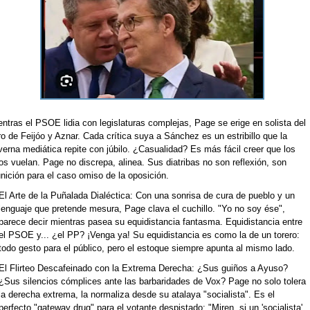
ntras el PSOE lidia con legislaturas complejas, Page se erige en solista del
o de Feijóo y Aznar. Cada crítica suya a Sánchez es un estribillo que la
verna mediática repite con júbilo. ¿Casualidad? Es más fácil creer que los
os vuelan. Page no discrepa, alinea. Sus diatribas no son reflexión, son
nición para el caso omiso de la oposición.
El Arte de la Puñalada Dialéctica: Con una sonrisa de cura de pueblo y un
lenguaje que pretende mesura, Page clava el cuchillo. "Yo no soy ése",
parece decir mientras pasea su equidistancia fantasma. Equidistancia entre
el PSOE y... ¿el PP? ¡Venga ya! Su equidistancia es como la de un torero:
todo gesto para el público, pero el estoque siempre apunta al mismo lado.
El Flirteo Descafeinado con la Extrema Derecha: ¿Sus guiños a Ayuso?
¿Sus silencios cómplices ante las barbaridades de Vox? Page no solo tolera
la derecha extrema, la normaliza desde su atalaya "socialista". Es el
perfecto "gateway drug" para el votante despistado: "Miren, si un 'socialista'