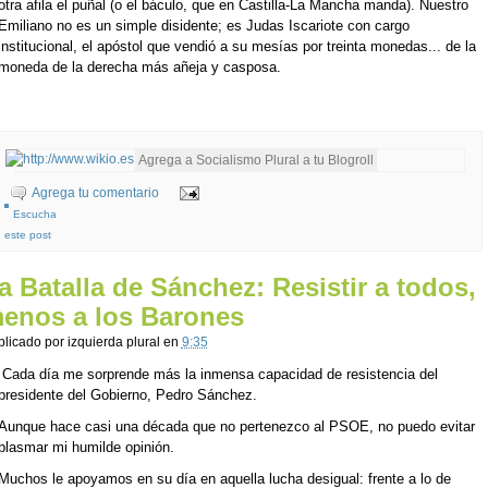
otra afila el puñal (o el báculo, que en Castilla-La Mancha manda). Nuestro
Emiliano no es un simple disidente; es Judas Iscariote con cargo
institucional, el apóstol que vendió a su mesías por treinta monedas... de la
moneda de la derecha más añeja y casposa.
Agrega tu comentario
Escucha
este post
a Batalla de Sánchez: Resistir a todos,
enos a los Barones
blicado por
izquierda plural
en
9:35
Cada día me sorprende más la inmensa capacidad de resistencia del
presidente del Gobierno, Pedro Sánchez.
Aunque hace casi una década que no pertenezco al PSOE, no puedo evitar
plasmar mi humilde opinión.
Muchos le apoyamos en su día en aquella lucha desigual: frente a lo de