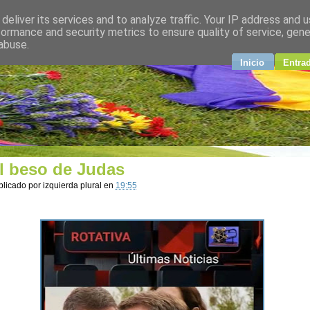
deliver its services and to analyze traffic. Your IP address and 
plural
formance and security metrics to ensure quality of service, gen
abuse.
ndo
Inicio
Entra
l beso de Judas
blicado por
izquierda plural
en
19:55