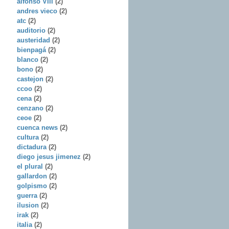
alfonso VIII
(2)
andres vieco
(2)
atc
(2)
auditorio
(2)
austeridad
(2)
bienpagá
(2)
blanco
(2)
bono
(2)
castejon
(2)
ccoo
(2)
cena
(2)
cenzano
(2)
ceoe
(2)
cuenca news
(2)
cultura
(2)
dictadura
(2)
diego jesus jimenez
(2)
el plural
(2)
gallardon
(2)
golpismo
(2)
guerra
(2)
ilusion
(2)
irak
(2)
italia
(2)