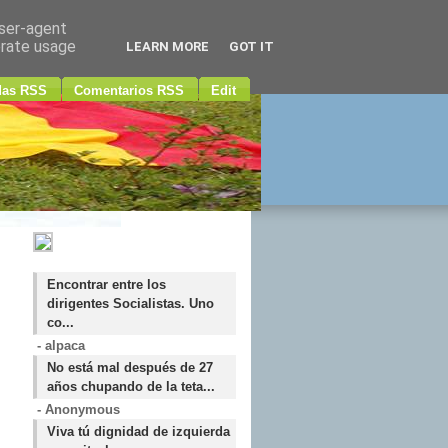
user-agent
erate usage
LEARN MORE
GOT IT
das RSS
Comentarios RSS
Edit
Encontrar entre los
dirigentes Socialistas. Uno
co...
- alpaca
No está mal después de 27
años chupando de la teta...
- Anonymous
Viva tú dignidad de izquierda