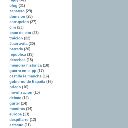
rajoy
(41)
blog
(31)
zapatero
(29)
dimision
(28)
corrupcion
(27)
clm
(23)
psoe de clm
(23)
traicion
(22)
Juan avila
(20)
barreda
(20)
republica
(19)
derechas
(18)
memoria historica
(18)
guerra en el pp
(17)
castilla la mancha
(16)
gobierno de España
(16)
priego
(16)
movilizacion
(15)
debate
(14)
gurtel
(14)
mentiras
(14)
europa
(13)
despilfarro
(12)
estatuto
(11)