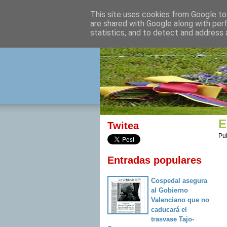
This site uses cookies from Google to 
izquierda 
are shared with Google along with per
statistics, and to detect and address 
Desde Cuenca para el mu
E
Twitea
Pu
Entradas populares
Cospedal asegura
al Gobierno
Valenciano que no
caducará el
trasvase Tajo-