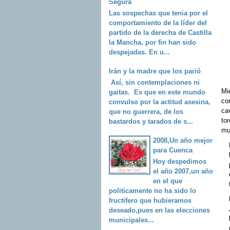
Segura
Las sospechas que tenia por el
comportamiento de la líder del
partido de la derecha de Castilla
la Mancha, por fin han sido
despejadas. En u...
Irán y la madre que los parió
Así, sin contemplaciones ni
Mie
gaitas. Es que en este mundo
cor
convulso por la actitud asesina,
ca
que no guerrera, de los
tor
bastardos y tarados de s...
mu
2008,Un año mejor
para Cuenca
Hoy despedimos
el año 2007,un año
en el que
politicamente no ha sido lo
fructifero que hubieramos
deseado,pues en las elecciones
municipales...