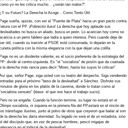
como yo no les critica mucho... ¿serán tan malos?".
¿Y su Futuro? La Derecha lo Acoge... Como Tonto Útil.
Page sueña, quizás, con ser el "Puente de Plata" hacia un gran pacto contra
natura con el PP. ¡Pobrecito iluso! La derecha que hoy aplaude sus
deslealtades no busca un aliado, busca un peón. Lo acarician hoy como se
acaricia a un perro faldero que ladra a quien interesa. Pero cuando deje de
ser útil, cuando su traición al PSOE esté consumada, lo dejarán en la
cuneta política con la misma elegancia con la que dejan una colilla.
Page no es un disidente valiente; es el socio preferente de la estrategia del
PP: dividir al centro-izquierda. Es "el "socialista" de postín que da coartada
a la derecha más rancia para decir "Miren, hasta los suyos lo critican".
Así que, señor Page, siga usted con su teatro del despecho. Siga vendiendo
entradas para el próximo "beso de la deslealtad" a Sánchez. Disfrute sus
minutos de gloria en los platós de la caverna, donde lo tratan como al
"socialista sensato" (léase: el que nos hace el trabajo sucio).
Pero no se engañe. Cuando la función termine, su lugar no estará en el
Olimpo socialista, ni siquiera en la primera fila del PP,estará en el rincón de
los tránsfugas ilustres, junto al polvo de otros que creyeron que bailar al son
de la derecha les daría eternidad. Su legado no será el de un estadista, sino
el del discípulo que, en vez de pescar hombres, pescó migajas de
relevancia en el lodazal de la deslealtad.