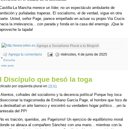
Castilla-La Mancha merece un líder, no un espectáculo ambulante de
ambición y puñaladas traperas. El socialismo, el de verdad, sigue en otra
parte. Usted, señor Page, parece empeñado en actuar su propio Via Crucis
hacia la irrelevancia... con parada y fonda en la casa del enemigo. ¡Que le
aproveche la tajada!
Agrega tu comentario
miércoles, 4 de junio de 2025
Escucha
este post
l Discípulo que besó la toga
blicado por
izquierda plural
en
19:41
Atentos, cofrades del socialismo y la decencia política! Porque hoy toca
diseccionar la tragicomedia de Emiliano García Page, el hombre que hizo de
la deslealtad un arte barroco y encontró su verdadero hogar político... ¡en la
antesala del PP!
No es traición, queridos, ¡es Pageísmo! Un ejercicio de equilibrismo moral
donde se abraza al compañero Sánchez con una mano... mientras con la