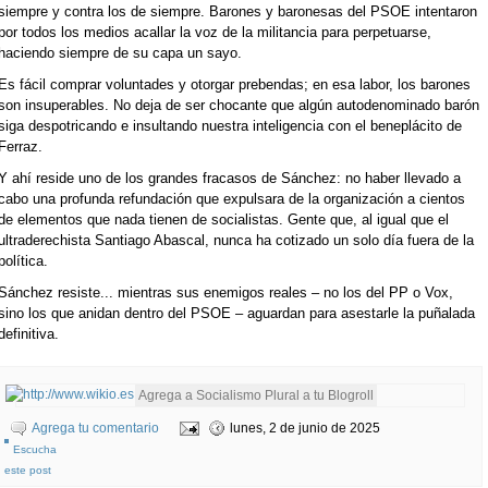
siempre y contra los de siempre. Barones y baronesas del PSOE intentaron
por todos los medios acallar la voz de la militancia para perpetuarse,
haciendo siempre de su capa un sayo.
Es fácil comprar voluntades y otorgar prebendas; en esa labor, los barones
son insuperables. No deja de ser chocante que algún autodenominado barón
siga despotricando e insultando nuestra inteligencia con el beneplácito de
Ferraz.
Y ahí reside uno de los grandes fracasos de Sánchez: no haber llevado a
cabo una profunda refundación que expulsara de la organización a cientos
de elementos que nada tienen de socialistas. Gente que, al igual que el
ultraderechista Santiago Abascal, nunca ha cotizado un solo día fuera de la
política.
Sánchez resiste... mientras sus enemigos reales – no los del PP o Vox,
sino los que anidan dentro del PSOE – aguardan para asestarle la puñalada
definitiva.
Agrega tu comentario
lunes, 2 de junio de 2025
Escucha
este post