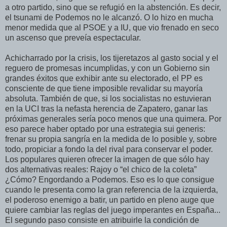
a otro partido, sino que se refugió en la abstención. Es decir,
el tsunami de Podemos no le alcanzó. O lo hizo en mucha
menor medida que al PSOE y a IU, que vio frenado en seco
un ascenso que preveía espectacular.
Achicharrado por la crisis, los tijeretazos al gasto social y el
reguero de promesas incumplidas, y con un Gobierno sin
grandes éxitos que exhibir ante su electorado, el PP es
consciente de que tiene imposible revalidar su mayoría
absoluta. También de que, si los socialistas no estuvieran
en la UCI tras la nefasta herencia de Zapatero, ganar las
próximas generales sería poco menos que una quimera. Por
eso parece haber optado por una estrategia sui generis:
frenar su propia sangría en la medida de lo posible y, sobre
todo, propiciar a fondo la del rival para conservar el poder.
Los populares quieren ofrecer la imagen de que sólo hay
dos alternativas reales: Rajoy o “el chico de la coleta”
¿Cómo? Engordando a Podemos. Eso es lo que consigue
cuando le presenta como la gran referencia de la izquierda,
el poderoso enemigo a batir, un partido en pleno auge que
quiere cambiar las reglas del juego imperantes en España...
El segundo paso consiste en atribuirle la condición de