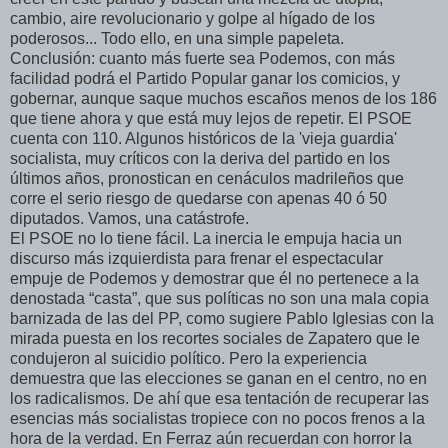
cambio, aire revolucionario y golpe al hígado de los
poderosos... Todo ello, en una simple papeleta.
Conclusión: cuanto más fuerte sea Podemos, con más
facilidad podrá el Partido Popular ganar los comicios, y
gobernar, aunque saque muchos escaños menos de los 186
que tiene ahora y que está muy lejos de repetir. El PSOE
cuenta con 110. Algunos históricos de la 'vieja guardia'
socialista, muy críticos con la deriva del partido en los
últimos años, pronostican en cenáculos madrileños que
corre el serio riesgo de quedarse con apenas 40 ó 50
diputados. Vamos, una catástrofe.
El PSOE no lo tiene fácil. La inercia le empuja hacia un
discurso más izquierdista para frenar el espectacular
empuje de Podemos y demostrar que él no pertenece a la
denostada “casta”, que sus políticas no son una mala copia
barnizada de las del PP, como sugiere Pablo Iglesias con la
mirada puesta en los recortes sociales de Zapatero que le
condujeron al suicidio político. Pero la experiencia
demuestra que las elecciones se ganan en el centro, no en
los radicalismos. De ahí que esa tentación de recuperar las
esencias más socialistas tropiece con no pocos frenos a la
hora de la verdad. En Ferraz aún recuerdan con horror la