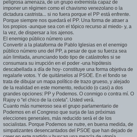
peligrosa amenaza, de un grupo extremista capaz de
imponer un régimen como el chavismo venezolano o la
dictadura castrista... si no fuera porque el PP está enfrente.
Porque siempre nos quedará el PP. Una forma de atraer a
los propios -aunque sea con el tópico recurso al miedo- y, a
la vez, de dispersar a los ajenos.
El enemigo público número uno
Convertir a la plataforma de Pablo Iglesias en el enemigo
público número uno del PP, a pesar de que su fuerza sea
aún limitada, anunciando todo tipo de catástrofes si se
consumara su irrupción en el poder -una hipótesis
descabellada a día de hoy- constituye una forma objetiva de
regalarle votos. Y de quitárselos al PSOE. En el fondo se
trata de dibujar un mapa político de trazo grueso, y alejado
de la realidad en este momento, reducido (o casi) a dos
grandes opciones: PP y Podemos. O conmigo o contra mí. O
Rajoy o “el chico de la coleta”. Usted verá.
Cuanto más numeroso sea el grupo parlamentario de
Podemos en el Congreso que surja de las próximas
elecciones generales, más reducido será el de los
socialistas. Porque Podemos se nutre, en buena medida, de
simpatizantes desencantados del PSOE que han dejado de
creer en este partido y buscan una mezcla de utopía,