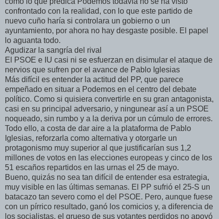
como lo que predica Podemos todavía no se ha visto
confrontado con la realidad, con lo que este partido de
nuevo cuño haría si controlara un gobierno o un
ayuntamiento, por ahora no hay desgaste posible. El papel
lo aguanta todo.
Agudizar la sangría del rival
El PSOE e IU casi ni se esfuerzan en disimular el ataque de
nervios que sufren por el avance de Pablo Iglesias
Más difícil es entender la actitud del PP, que parece
empeñado en situar a Podemos en el centro del debate
político. Como si quisiera convertirle en su gran antagonista,
casi en su principal adversario, y ningunear así a un PSOE
noqueado, sin rumbo y a la deriva por un cúmulo de errores.
Todo ello, a costa de dar aire a la plataforma de Pablo
Iglesias, reforzarla como alternativa y otorgarle un
protagonismo muy superior al que justificarían sus 1,2
millones de votos en las elecciones europeas y cinco de los
51 escaños repartidos en las urnas el 25 de mayo.
Bueno, quizás no sea tan difícil de entender esa estrategia,
muy visible en las últimas semanas. El PP sufrió el 25-S un
batacazo tan severo como el del PSOE. Pero, aunque fuese
con un pírrico resultado, ganó los comicios y, a diferencia de
los socialistas, el grueso de sus votantes perdidos no apoyó