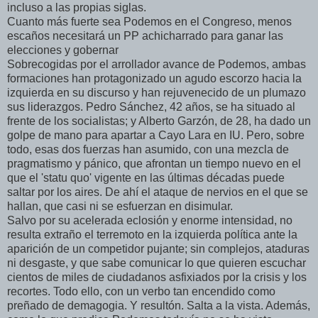
incluso a las propias siglas.
Cuanto más fuerte sea Podemos en el Congreso, menos
escaños necesitará un PP achicharrado para ganar las
elecciones y gobernar
Sobrecogidas por el arrollador avance de Podemos, ambas
formaciones han protagonizado un agudo escorzo hacia la
izquierda en su discurso y han rejuvenecido de un plumazo
sus liderazgos. Pedro Sánchez, 42 años, se ha situado al
frente de los socialistas; y Alberto Garzón, de 28, ha dado un
golpe de mano para apartar a Cayo Lara en IU. Pero, sobre
todo, esas dos fuerzas han asumido, con una mezcla de
pragmatismo y pánico, que afrontan un tiempo nuevo en el
que el 'statu quo' vigente en las últimas décadas puede
saltar por los aires. De ahí el ataque de nervios en el que se
hallan, que casi ni se esfuerzan en disimular.
Salvo por su acelerada eclosión y enorme intensidad, no
resulta extraño el terremoto en la izquierda política ante la
aparición de un competidor pujante; sin complejos, ataduras
ni desgaste, y que sabe comunicar lo que quieren escuchar
cientos de miles de ciudadanos asfixiados por la crisis y los
recortes. Todo ello, con un verbo tan encendido como
preñado de demagogia. Y resultón. Salta a la vista. Además,