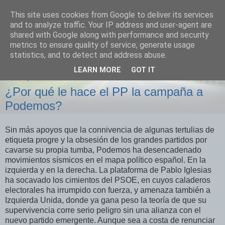
This site uses cookies from Google to deliver its services
Izquierda Plural
and to analyze traffic. Your IP address and user-agent are
shared with Google along with performance and security
metrics to ensure quality of service, generate usage
Desde Cuenca para el mundo
statistics, and to detect and address abuse.
LEARN MORE
GOT IT
LUNES, 21 DE JULIO DE 2014
¿Por qué le hace el PP la campaña a
Podemos?
Sin más apoyos que la connivencia de algunas tertulias de
etiqueta progre y la obsesión de los grandes partidos por
cavarse su propia tumba, Podemos ha desencadenado
movimientos sísmicos en el mapa político español. En la
izquierda y en la derecha. La plataforma de Pablo Iglesias
ha socavado los cimientos del PSOE, en cuyos caladeros
electorales ha irrumpido con fuerza, y amenaza también a
Izquierda Unida, donde ya gana peso la teoría de que su
supervivencia corre serio peligro sin una alianza con el
nuevo partido emergente. Aunque sea a costa de renunciar