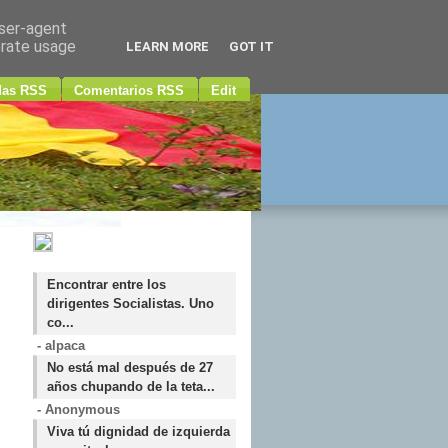
user-agent
erate usage
LEARN MORE
GOT IT
das RSS
Comentarios RSS
Edit
Encontrar entre los
dirigentes Socialistas. Uno
co...
- alpaca
No está mal después de 27
años chupando de la teta...
- Anonymous
Viva tú dignidad de izquierda