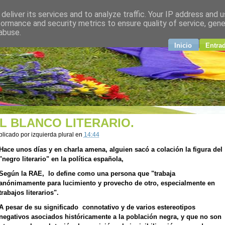
deliver its services and to analyze traffic. Your IP address and 
plural
formance and security metrics to ensure quality of service, gen
abuse.
ndo
Inicio
Entra
L BLANCO LITERARIO.
blicado por
izquierda plural
en
14:44
Hace unos días y en charla amena, alguien sacó a colación la figura del
"negro literario" en la política española,
Según la RAE, lo define como una persona que "trabaja
anónimamente para lucimiento y provecho de otro, especialmente en
trabajos literarios".
A pesar de su significado connotativo y de varios estereotipos
negativos asociados históricamente a la población negra, y que no son