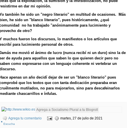
otras que la explotación, la sumisión y la invisibilización, no pude
resistirme en dar mi opinión.
Yo también he sido un "negro literario" en multitud de ocasiones. Más
bien, he sido un "blanco literario", pues históricamente, ¿qué
comunidad no ha trabajado "anónimamente para lucimiento y
provecho de otro?
Y muchos fueron los discursos, lo manifiestos o los artículos que
escribí para lucimiento personal de otros.
Jamás me movió el ánimo de lucro (nunca recibí ni un duro) sino la de
ser de ayuda para aquellos que saben lo que quieren decir pero no
saben como expresarse con un lenguaje coherente ni vertebrar un
discurso.
Hace apenas un año decidí dejar de ser un "blanco literario" pues
comprobé que los textos que con tanta dedicación preparaba eran
cruélmente mutilados, no para mejorarlos, sino para descafeinarlos
mediante chascarrillos e ínfulas.
Agrega tu comentario
martes, 27 de julio de 2021
Escucha