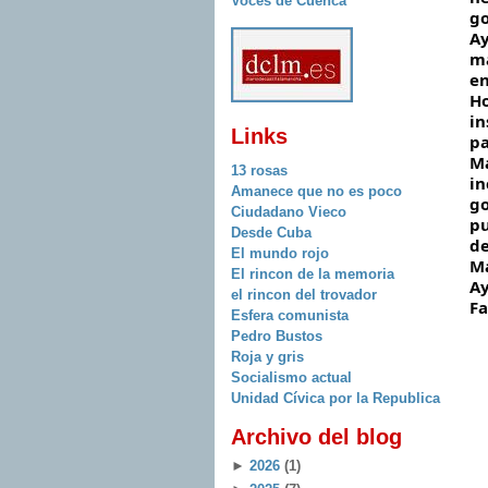
Voces de Cuenca
go
Ay
ma
en
Ho
in
Links
pa
Ma
13 rosas
in
Amanece que no es poco
go
Ciudadano Vieco
pu
Desde Cuba
de
El mundo rojo
Ma
El rincon de la memoria
Ay
el rincon del trovador
Fa
Esfera comunista
Pedro Bustos
Roja y gris
Socialismo actual
Unidad Cívica por la Republica
Archivo del blog
►
2026
(1)