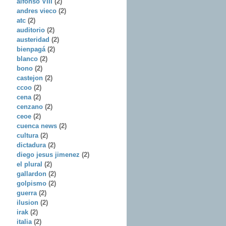
alfonso VIII
(2)
andres vieco
(2)
atc
(2)
auditorio
(2)
austeridad
(2)
bienpagá
(2)
blanco
(2)
bono
(2)
castejon
(2)
ccoo
(2)
cena
(2)
cenzano
(2)
ceoe
(2)
cuenca news
(2)
cultura
(2)
dictadura
(2)
diego jesus jimenez
(2)
el plural
(2)
gallardon
(2)
golpismo
(2)
guerra
(2)
ilusion
(2)
irak
(2)
italia
(2)