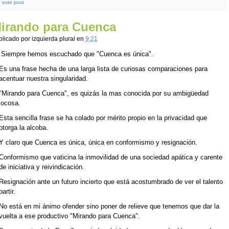
este post
irando para Cuenca
blicado por
izquierda plural
en
9:21
Siempre hemos escuchado que "Cuenca es única".
Es una frase hecha de una larga lista de curiosas comparaciones para
acentuar nuestra singularidad.
"Mirando para Cuenca", es quizás la mas conocida por su ambigüedad
jocosa.
Esta sencilla frase se ha colado por mérito propio en la privacidad que
otorga la alcoba.
Y claro que Cuenca es única, única en conformismo y resignación.
Conformismo que vaticina la inmovilidad de una sociedad apática y carente
de iniciativa y reivindicación.
Resignación ante un futuro incierto que está acostumbrado de ver el talento
partir.
No está en mi ánimo ofender sino poner de relieve que tenemos que dar la
vuelta a ese productivo "Mirando para Cuenca".