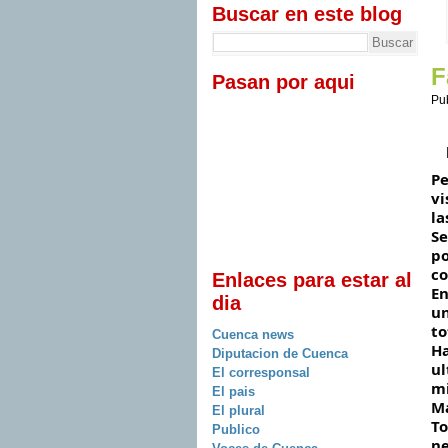
Buscar en este blog
F
Pasan por aqui
Pu
Pe
vi
la
Se
po
co
Enlaces para estar al
En
dia
un
to
Cuenca news
Ha
Diputacion de Cuenca
ul
El corresponsal
mi
El pais
Ma
El plural
To
Publico
ne