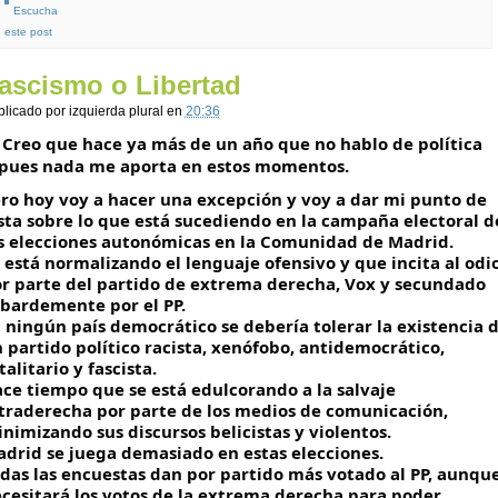
Escucha
este post
ascismo o Libertad
blicado por
izquierda plural
en
20:36
Creo que hace ya más de un año que no hablo de política 
pues nada me aporta en estos momentos. 
ro hoy voy a hacer una excepción y voy a dar mi punto de 
sta sobre lo que está sucediendo en la campaña electoral de
s elecciones autonómicas en la Comunidad de Madrid. 
 está normalizando el lenguaje ofensivo y que incita al odio
r parte del partido de extrema derecha, Vox y secundado 
bardemente por el PP. 
 ningún país democrático se debería tolerar la existencia d
 partido político racista, xenófobo, antidemocrático, 
talitario y fascista. 
ce tiempo que se está edulcorando a la salvaje 
traderecha por parte de los medios de comunicación, 
nimizando sus discursos belicistas y violentos. 
drid se juega demasiado en estas elecciones. 
das las encuestas dan por partido más votado al PP, aunque
cesitará los votos de la extrema derecha para poder 