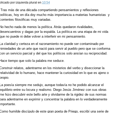
blicado por
izquierda plural
en
10:54
Tras más de una década compartiendo pensamientos y reflexiones
políticas, hoy en día doy mucho más importancia a materias humanistas y
corrientes filosóficas muy variadas.
No hecho nada de menos la política. Atrás quedaron rivalidades,
desencuentros y dagas por la espalda. La política es una etapa de mi vida
que no puede ni debe volver a interferir en mi pensamiento.
La claridad y certeza en el razonamiento no puede ser contaminado por
nimiedades de un arte que nació para servir al pueblo pero que se conforma
con un servicio parcial y del que los políticos solo ansían su reciprocidad.
Hace tiempo que solo la palabra me seduce.
Construir relatos, adentrarme en los misterios del verbo y diseccionar la
relatividad de lo humano, hace mantener la curiosidad en lo que es ajeno o
propio.
La poesía siempre me sedujo, aunque todavía no he podido alcanzar el
equilibrio entre su locura y realismo. Diego Jesús Jiménez con sus obras
me hizo descubrir este bello arte y olvidarme de la rigidez de sus normas
para adentrarme en exprimir y concentrar la palabra en lo verdaderamente
importante.
Como humilde discípulo de este gran poeta de Priego, escribí una serie de