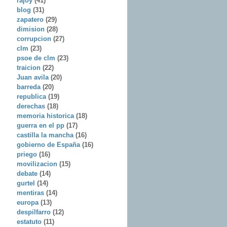
rajoy
(41)
blog
(31)
zapatero
(29)
dimision
(28)
corrupcion
(27)
clm
(23)
psoe de clm
(23)
traicion
(22)
Juan avila
(20)
barreda
(20)
republica
(19)
derechas
(18)
memoria historica
(18)
guerra en el pp
(17)
castilla la mancha
(16)
gobierno de España
(16)
priego
(16)
movilizacion
(15)
debate
(14)
gurtel
(14)
mentiras
(14)
europa
(13)
despilfarro
(12)
estatuto
(11)