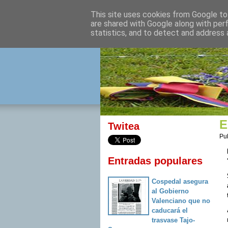
This site uses cookies from Google to 
izquierda 
are shared with Google along with per
statistics, and to detect and address 
Desde Cuenca para el mu
E
Twitea
Pu
Entradas populares
Cospedal asegura
al Gobierno
Valenciano que no
caducará el
trasvase Tajo-