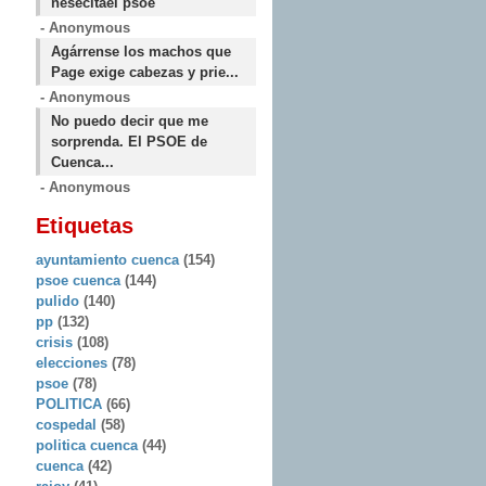
nesecitael psoe
- Anonymous
Agárrense los machos que
Page exige cabezas y prie...
- Anonymous
No puedo decir que me
sorprenda. El PSOE de
Cuenca...
- Anonymous
Etiquetas
ayuntamiento cuenca
(154)
psoe cuenca
(144)
pulido
(140)
pp
(132)
crisis
(108)
elecciones
(78)
psoe
(78)
POLITICA
(66)
cospedal
(58)
politica cuenca
(44)
cuenca
(42)