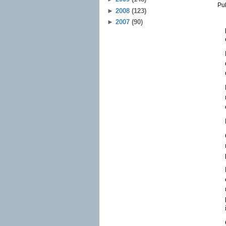
Pu
►
2008
(123)
►
2007
(90)