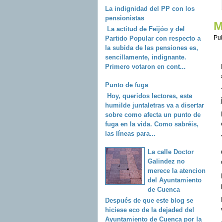
La indignidad del PP con los
pensionistas
M
La actitud de Feijóo y del
Pu
Partido Popular con respecto a
la subida de las pensiones es,
sencillamente, indignante.
Primero votaron en cont...
Punto de fuga
Hoy, queridos lectores, este
humilde juntaletras va a disertar
sobre como afecta un punto de
fuga en la vida. Como sabréis,
las líneas para...
La calle Doctor
Galindez no
merece la atencion
del Ayuntamiento
de Cuenca
Después de que este blog se
hiciese eco de la dejaded del
Ayuntamiento de Cuenca por la