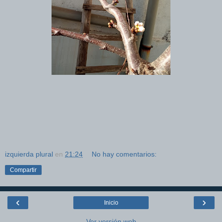
izquierda plural
en
21:24
No hay comentarios:
Compartir
‹
›
Inicio
Ver versión web