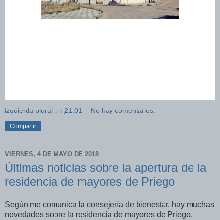
izquierda plural
en
21:01
No hay comentarios:
Compartir
VIERNES, 4 DE MAYO DE 2018
Últimas noticias sobre la apertura de la
residencia de mayores de Priego
Según me comunica la consejería de bienestar, hay muchas
novedades sobre la residencia de mayores de Priego.