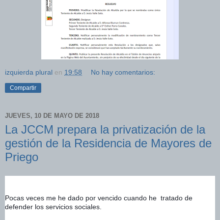
izquierda plural
en
19:58
No hay comentarios:
Compartir
JUEVES, 10 DE MAYO DE 2018
La JCCM prepara la privatización de la
gestión de la Residencia de Mayores de
Priego
Pocas veces me he dado por vencido cuando he  tratado de 
defender los servicios sociales.