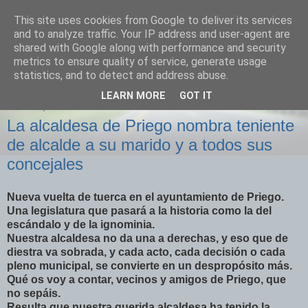
This site uses cookies from Google to deliver its services
Izquierda Plural
and to analyze traffic. Your IP address and user-agent are
shared with Google along with performance and security
metrics to ensure quality of service, generate usage
Desde Cuenca para el mundo
statistics, and to detect and address abuse.
LEARN MORE
GOT IT
JUEVES, 17 DE MAYO DE 2018
La alcaldesa de Priego nombra teniente
de alcalde a su marido y a todos sus
concejales
Nueva vuelta de tuerca en el ayuntamiento de Priego.
Una legislatura que pasará a la historia como la del
escándalo y de la ignominia.
Nuestra alcaldesa no da una a derechas, y eso que de
diestra va sobrada, y cada acto, cada decisión o cada
pleno municipal, se convierte en un despropósito más.
Qué os voy a contar, vecinos y amigos de Priego, que
no sepáis.
Resulta que nuestra querida alcaldesa ha tenido la