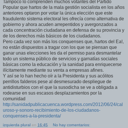
Tampoco lo comprenden muchos votantes del Partido
Popular que hartos de la mala gestión socialista en los años
anteriores optaron por votar la única elección que este
fraudulento sistema electoral les ofrecía como alternativa de
gobierno y ahora acuden arrepentidos y avergonzados a
cada concentración ciudadana en defensa de su provincia y
de los derechos más básicos de los ciudadanos.
Pero cada vez son más los conquenses que, hartos del Ea!,
no están dispuestos a tragar con los que se piensan que
ganar unas elecciones les da el permiso para desmantelar
todo un sistema público de servicios y garnatías sociales
básicas como la educación y la sanidad para enriquecerse
ilícitamente mediante su venta a empresas afines.
Y así se lo han hecho oír a la Presidenta y sus acólitos
perrillos falderos pese al desmesurado despliegue de
antidisturbios con el que la susodicha se ve a obligada a
rodearse en sus escasos desplazamientos por la
comunidad
http://sanidadpublicacuenca.wordpress.com/2012/06/24/cal
uroso-y-sonoro-recibimiento-de-los-ciudadanos-
conquenses-a-la-presidenta/
izquierda plural
en
16:45
No hay comentarios: