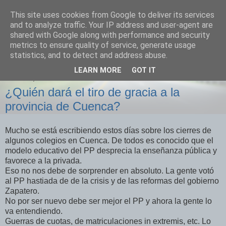
This site uses cookies from Google to deliver its services
Izquierda Plural
and to analyze traffic. Your IP address and user-agent are
shared with Google along with performance and security
metrics to ensure quality of service, generate usage
Desde Cuenca para el mundo
statistics, and to detect and address abuse.
LEARN MORE
GOT IT
SÁBADO, 30 DE JUNIO DE 2012
¿Quién dará el tiro de gracia a la
provincia de Cuenca?
Mucho se está escribiendo estos días sobre los cierres de
algunos colegios en Cuenca. De todos es conocido que el
modelo educativo del PP desprecia la enseñanza pública y
favorece a la privada.
Eso no nos debe de sorprender en absoluto. La gente votó
al PP hastiada de de la crisis y de las reformas del gobierno
Zapatero.
No por ser nuevo debe ser mejor el PP y ahora la gente lo
va entendiendo.
Guerras de cuotas, de matriculaciones in extremis, etc. Lo