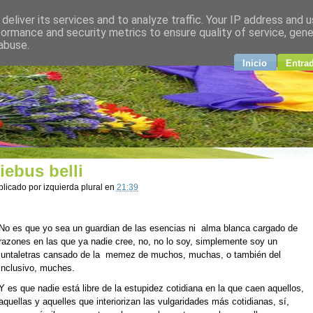
deliver its services and to analyze traffic. Your IP address and 
plural
formance and security metrics to ensure quality of service, gen
abuse.
ndo
Inicio
Entra
iebus belli
blicado por
izquierda plural
en
21:39
No es que yo sea un guardian de las esencias ni alma blanca cargado de
razones en las que ya nadie cree, no, no lo soy, simplemente soy un
juntaletras cansado de la memez de muchos, muchas, o también del
inclusivo, muches.
Y es que nadie está libre de la estupidez cotidiana en la que caen aquellos,
aquellas y aquelles que interiorizan las vulgaridades más cotidianas, sí,