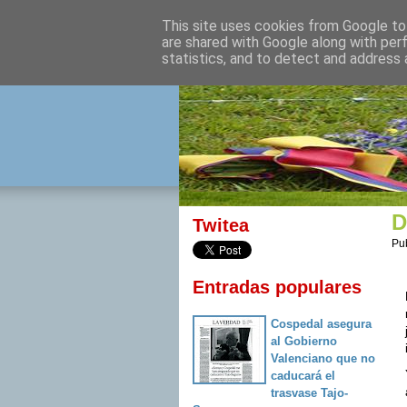
This site uses cookies from Google to 
izquierda 
are shared with Google along with per
statistics, and to detect and address 
Desde Cuenca para el mu
D
Twitea
Pu
Entradas populares
Cospedal asegura
al Gobierno
Valenciano que no
caducará el
trasvase Tajo-