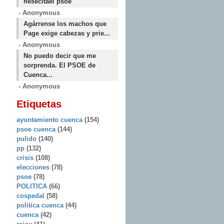
nesecitael psoe
- Anonymous
Agárrense los machos que
Page exige cabezas y prie...
- Anonymous
No puedo decir que me
sorprenda. El PSOE de
Cuenca...
- Anonymous
Etiquetas
ayuntamiento cuenca
(154)
psoe cuenca
(144)
pulido
(140)
pp
(132)
crisis
(108)
elecciones
(78)
psoe
(78)
POLITICA
(66)
cospedal
(58)
politica cuenca
(44)
cuenca
(42)