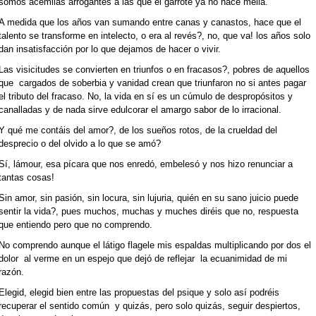
somos acémilas arrogantes a las que el garrote ya no hace mella.
A medida que los años van sumando entre canas y canastos, hace que el
talento se transforme en intelecto, o era al revés?, no, que va! los años solo
dan insatisfacción por lo que dejamos de hacer o vivir.
Las visicitudes se convierten en triunfos o en fracasos?, pobres de aquellos
que cargados de soberbia y vanidad crean que triunfaron no si antes pagar
el tributo del fracaso. No, la vida en sí es un cúmulo de despropósitos y
canalladas y de nada sirve edulcorar el amargo sabor de lo irracional.
Y qué me contáis del amor?, de los sueños rotos, de la crueldad del
desprecio o del olvido a lo que se amó?
Sí, lámour, esa pícara que nos enredó, embelesó y nos hizo renunciar a
tantas cosas!
Sin amor, sin pasión, sin locura, sin lujuria, quién en su sano juicio puede
sentir la vida?, pues muchos, muchas y muches diréis que no, respuesta
que entiendo pero que no comprendo.
No comprendo aunque el látigo flagele mis espaldas multiplicando por dos el
dolor al verme en un espejo que dejó de reflejar la ecuanimidad de mi
razón.
Elegid, elegid bien entre las propuestas del psique y solo así podréis
recuperar el sentido común y quizás, pero solo quizás, seguir despiertos,