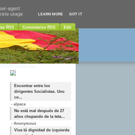
user-agent
erate usage
LEARN MORE
GOT IT
das RSS
Comentarios RSS
Edit
Encontrar entre los
dirigentes Socialistas. Uno
co...
- alpaca
No está mal después de 27
años chupando de la teta...
- Anonymous
Viva tú dignidad de izquierda