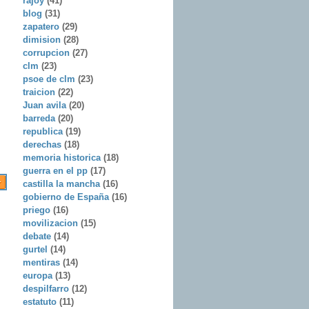
rajoy
(41)
blog
(31)
zapatero
(29)
dimision
(28)
corrupcion
(27)
clm
(23)
psoe de clm
(23)
traicion
(22)
Juan avila
(20)
barreda
(20)
republica
(19)
derechas
(18)
memoria historica
(18)
guerra en el pp
(17)
castilla la mancha
(16)
gobierno de España
(16)
priego
(16)
movilizacion
(15)
debate
(14)
gurtel
(14)
mentiras
(14)
europa
(13)
despilfarro
(12)
estatuto
(11)