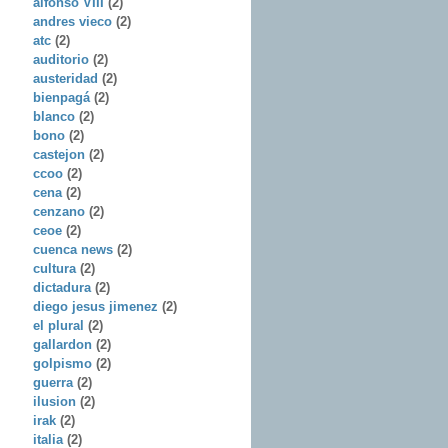
alfonso VIII
(2)
andres vieco
(2)
atc
(2)
auditorio
(2)
austeridad
(2)
bienpagá
(2)
blanco
(2)
bono
(2)
castejon
(2)
ccoo
(2)
cena
(2)
cenzano
(2)
ceoe
(2)
cuenca news
(2)
cultura
(2)
dictadura
(2)
diego jesus jimenez
(2)
el plural
(2)
gallardon
(2)
golpismo
(2)
guerra
(2)
ilusion
(2)
irak
(2)
italia
(2)