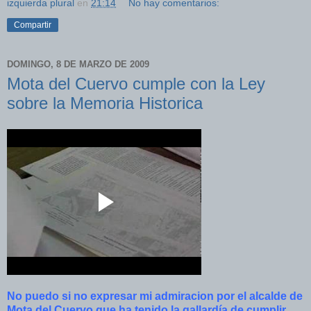
izquierda plural
en
21:14
No hay comentarios:
Compartir
DOMINGO, 8 DE MARZO DE 2009
Mota del Cuervo cumple con la Ley
sobre la Memoria Historica
No puedo si no expresar mi
admiracion
por el alcalde de
Mota del Cuervo que ha tenido la
gallardía
de cumplir