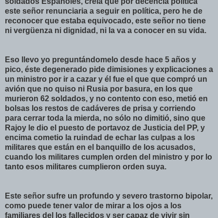
soldados Españoles,
creía
que por decencia
política
este señor
renunciaria
a seguir en
política
, pero he de
reconocer que estaba equivocado, este señor no tiene
ni
vergüenza
ni dignidad, ni la va a conocer en su vida.
Eso llevo yo preguntándomelo desde hace 5 años y
pico, éste degenerado pide dimisiones y explicaciones a
un ministro por ir a cazar y él fue el que que compró un
avión que no quiso ni Rusia por basura, en los que
murieron 62 soldados, y no contento con eso, metió en
bolsas los restos de cadáveres de prisa y corriendo
para cerrar toda la mierda, no sólo no dimitió, sino que
Rajoy
le dio el puesto de portavoz de Justicia del
PP
, y
encima cometio la ruindad de echar las culpas a los
militares que están en el banquillo de los acusados,
cuando los militares cumplen orden del ministro y por lo
tanto esos militares cumplieron orden suya.
Este señor sufre un
profundo
y severo
trastorno
bipolar,
como puede tener valor de mirar a los ojos a los
familiares del los fallecidos y ser capaz de vivir sin