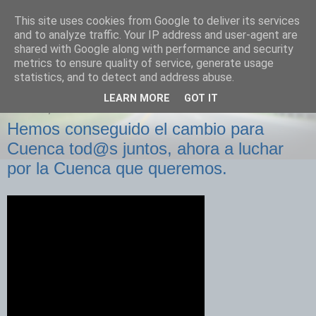
This site uses cookies from Google to deliver its services
Izquierda Plural
and to analyze traffic. Your IP address and user-agent are
shared with Google along with performance and security
metrics to ensure quality of service, generate usage
Desde Cuenca para el mundo
statistics, and to detect and address abuse.
LEARN MORE
GOT IT
VIERNES, 27 DE MAYO DE 2011
Hemos conseguido el cambio para
Cuenca tod@s juntos, ahora a luchar
por la Cuenca que queremos.