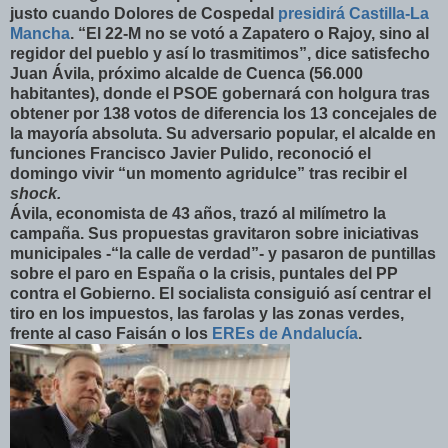
justo cuando Dolores de Cospedal
presidirá Castilla-La
Mancha
. “El 22-M no se votó a Zapatero o Rajoy, sino al
regidor del pueblo y así lo trasmitimos”, dice satisfecho
Juan Ávila, próximo alcalde de Cuenca (56.000
habitantes), donde el PSOE gobernará con holgura tras
obtener por 138 votos de diferencia los 13 concejales de
la mayoría absoluta. Su adversario popular, el alcalde en
funciones Francisco Javier Pulido, reconoció el
domingo vivir “un momento agridulce” tras recibir el
shock.
Ávila, economista de 43 años, trazó al milímetro la
campaña. Sus propuestas gravitaron sobre iniciativas
municipales -“la calle de verdad”- y pasaron de puntillas
sobre el paro en España o la crisis, puntales del PP
contra el Gobierno. El socialista consiguió así centrar el
tiro en los impuestos, las farolas y las zonas verdes,
frente al caso Faisán o los
EREs de Andalucía
.