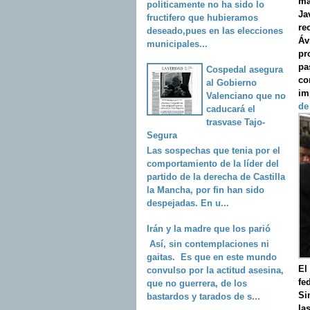
ma
politicamente no ha sido lo
Ja
fructifero que hubieramos
re
deseado,pues en las elecciones
Áv
municipales...
pr
pa
Cospedal asegura
co
al Gobierno
im
Valenciano que no
de
caducará el
trasvase Tajo-
Segura
Las sospechas que tenia por el
comportamiento de la líder del
partido de la derecha de Castilla
la Mancha, por fin han sido
despejadas. En u...
Irán y la madre que los parió
Así, sin contemplaciones ni
gaitas. Es que en este mundo
El
convulso por la actitud asesina,
fe
que no guerrera, de los
Si
bastardos y tarados de s...
la