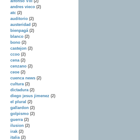
alfonso VIII
(2)
andres vieco
(2)
atc
(2)
auditorio
(2)
austeridad
(2)
bienpagá
(2)
blanco
(2)
bono
(2)
castejon
(2)
ccoo
(2)
cena
(2)
cenzano
(2)
ceoe
(2)
cuenca news
(2)
cultura
(2)
dictadura
(2)
diego jesus jimenez
(2)
el plural
(2)
gallardon
(2)
golpismo
(2)
guerra
(2)
ilusion
(2)
irak
(2)
italia
(2)