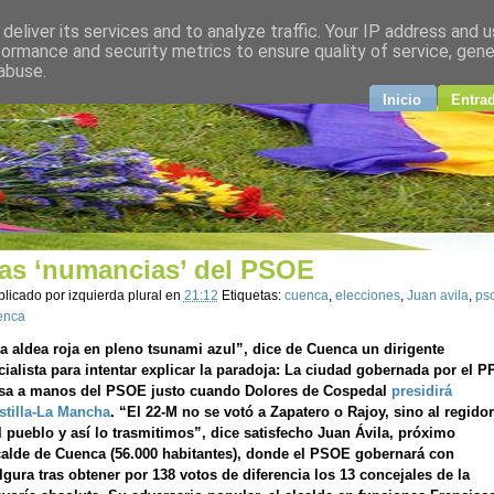
deliver its services and to analyze traffic. Your IP address and 
plural
formance and security metrics to ensure quality of service, gen
abuse.
ndo
Inicio
Entra
as ‘numancias’ del PSOE
blicado por
izquierda plural
en
21:12
Etiquetas:
cuenca
,
elecciones
,
Juan avila
,
ps
enca
a aldea roja en pleno tsunami azul”, dice de Cuenca un dirigente
cialista para intentar explicar la paradoja: La ciudad gobernada por el P
sa a manos del PSOE justo cuando Dolores de Cospedal
presidirá
stilla-La Mancha
. “El 22-M no se votó a Zapatero o Rajoy, sino al regidor
l pueblo y así lo trasmitimos”, dice satisfecho Juan Ávila, próximo
calde de Cuenca (56.000 habitantes), donde el PSOE gobernará con
lgura tras obtener por 138 votos de diferencia los 13 concejales de la