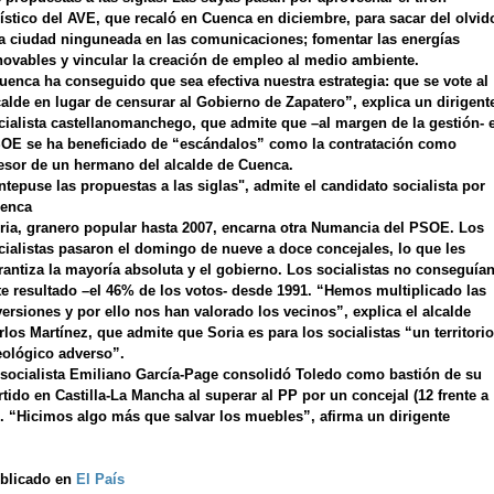
rístico del AVE, que recaló en Cuenca en diciembre, para sacar del olvid
la ciudad ninguneada en las comunicaciones; fomentar las energías
novables y vincular la creación de empleo al medio ambiente.
uenca ha conseguido que sea efectiva nuestra estrategia: que se vote al
calde en lugar de censurar al Gobierno de Zapatero”, explica un dirigent
cialista castellanomanchego, que admite que –al margen de la gestión- e
OE se ha beneficiado de “escándalos” como la contratación como
esor de un hermano del alcalde de Cuenca.
ntepuse las propuestas a las siglas", admite el candidato socialista por
enca
ria, granero popular hasta 2007, encarna otra Numancia del PSOE. Los
cialistas pasaron el domingo de nueve a doce concejales, lo que les
rantiza la mayoría absoluta y el gobierno. Los socialistas no conseguía
te resultado –el 46% de los votos- desde 1991. “Hemos multiplicado las
versiones y por ello nos han valorado los vecinos”, explica el alcalde
rlos Martínez, que admite que Soria es para los socialistas “un territorio
eológico adverso”.
 socialista Emiliano García-Page consolidó Toledo como bastión de su
rtido en Castilla-La Mancha al superar al PP por un concejal (12 frente a
). “Hicimos algo más que salvar los muebles”, afirma un dirigente
blicado en
El País