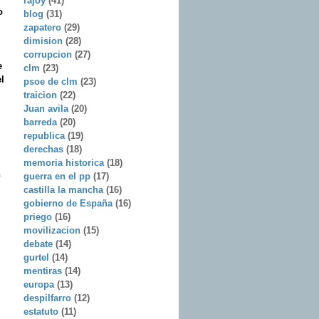
rajoy
(41)
o
blog
(31)
zapatero
(29)
dimision
(28)
corrupcion
(27)
e
clm
(23)
l
psoe de clm
(23)
traicion
(22)
Juan avila
(20)
barreda
(20)
republica
(19)
derechas
(18)
memoria historica
(18)
n
guerra en el pp
(17)
castilla la mancha
(16)
gobierno de España
(16)
priego
(16)
movilizacion
(15)
debate
(14)
gurtel
(14)
mentiras
(14)
europa
(13)
despilfarro
(12)
estatuto
(11)