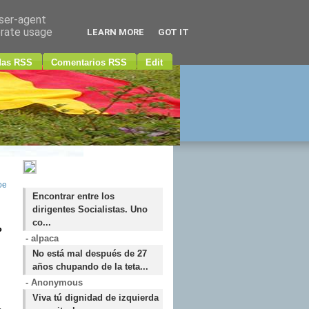
user-agent
erate usage
LEARN MORE
GOT IT
das RSS
Comentarios RSS
Edit
oe
Encontrar entre los
dirigentes Socialistas. Uno
co...
P
- alpaca
No está mal después de 27
años chupando de la teta...
- Anonymous
Viva tú dignidad de izquierda