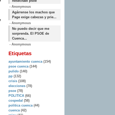
o
nesecitael psoe
- Anonymous
Agárrense los machos que
Page exige cabezas y prie...
y
- Anonymous
No puedo decir que me
sorprenda. El PSOE de
Cuenca...
- Anonymous
Etiquetas
ayuntamiento cuenca
(154)
psoe cuenca
(144)
pulido
(140)
pp
(132)
crisis
(108)
elecciones
(78)
psoe
(78)
POLITICA
(66)
cospedal
(58)
politica cuenca
(44)
cuenca
(42)