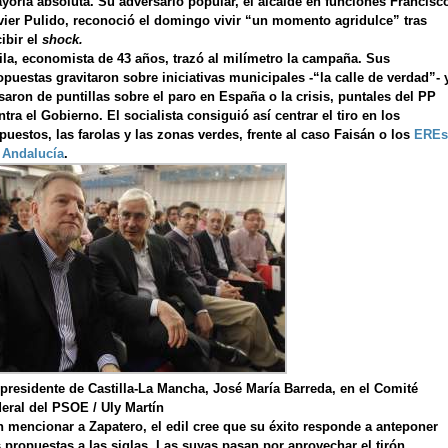
yoría absoluta. Su adversario popular, el alcalde en funciones Francisc
vier Pulido, reconoció el domingo vivir “un momento agridulce” tras
cibir el
shock.
ila, economista de 43 años, trazó al milímetro la campaña. Sus
opuestas gravitaron sobre iniciativas municipales -“la calle de verdad”- 
saron de puntillas sobre el paro en España o la crisis, puntales del PP
ntra el Gobierno. El socialista consiguió así centrar el tiro en los
puestos, las farolas y las zonas verdes, frente al caso Faisán o los
EREs
 Andalucía
.
 presidente de Castilla-La Mancha, José María Barreda, en el Comité
deral del PSOE / Uly Martín
n mencionar a Zapatero, el edil cree que su éxito responde a anteponer
s propuestas a las siglas. Las suyas pasan por aprovechar el tirón