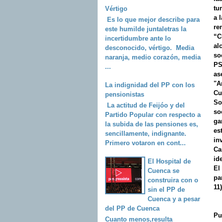
tu
Vértigo
a 
Es lo que mejor describe para
re
este humilde juntaletras la
“C
incertidumbre ante lo
al
desconocido, vértigo. Media
so
naranja, medio corazón, media
PS
...
as
"A
La indignidad del PP con los
Cu
pensionistas
So
La actitud de Feijóo y del
so
Partido Popular con respecto a
ga
la subida de las pensiones es,
es
sencillamente, indignante.
in
Primero votaron en cont...
Ca
id
El Hospital de
El
Cuenca se
pa
construira con o
11
sin el PP de
Cuenca y a pesar
del PP de Cuenca
Pu
Cuanto menos,resulta