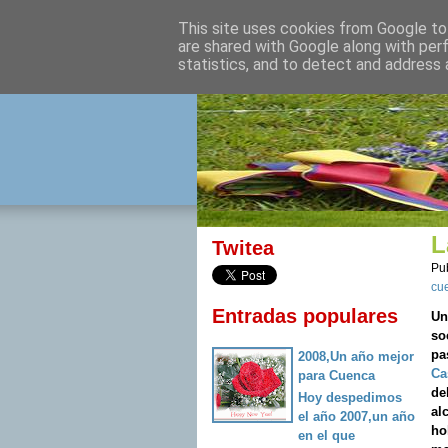
This site uses cookies from Google to 
izquierda 
are shared with Google along with per
statistics, and to detect and address 
Desde Cuenca para el mu
L
Twitea
Pu
cu
Entradas populares
Un
so
pa
2008,Un año mejor
Ca
para Cuenca
de
Hoy despedimos
al
el año 2007,un año
ho
en el que