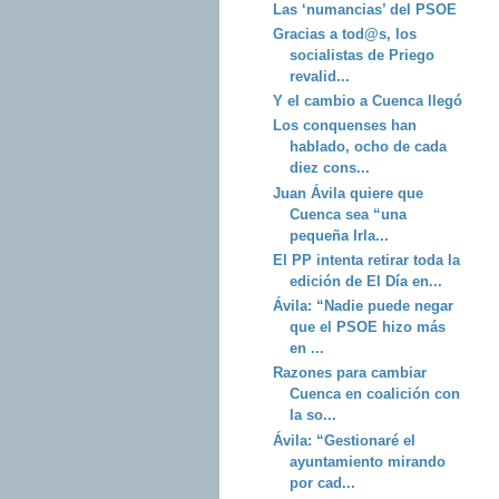
Las ‘numancias’ del PSOE
Gracias a tod@s, los
socialistas de Priego
revalid...
Y el cambio a Cuenca llegó
Los conquenses han
hablado, ocho de cada
diez cons...
Juan Ávila quiere que
Cuenca sea “una
pequeña Irla...
El PP intenta retirar toda la
edición de El Día en...
Ávila: “Nadie puede negar
que el PSOE hizo más
en ...
Razones para cambiar
Cuenca en coalición con
la so...
Ávila: “Gestionaré el
ayuntamiento mirando
por cad...