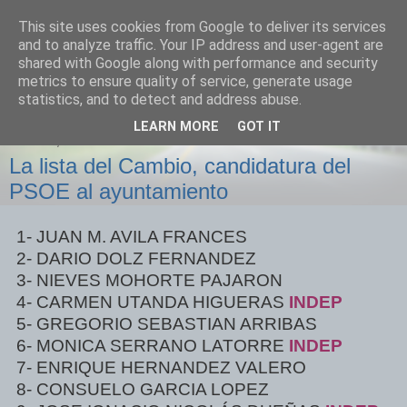
This site uses cookies from Google to deliver its services
Izquierda Plural
and to analyze traffic. Your IP address and user-agent are
shared with Google along with performance and security
metrics to ensure quality of service, generate usage
Desde Cuenca para el mundo
statistics, and to detect and address abuse.
LEARN MORE
GOT IT
JUEVES, 31 DE MARZO DE 2011
La lista del Cambio, candidatura del
PSOE al ayuntamiento
1- JUAN M. AVILA FRANCES
2- DARIO DOLZ FERNANDEZ
3- NIEVES MOHORTE PAJARON
4- CARMEN UTANDA HIGUERAS
INDEP
5- GREGORIO SEBASTIAN ARRIBAS
6- MONICA SERRANO LATORRE
INDEP
7- ENRIQUE HERNANDEZ VALERO
8- CONSUELO GARCIA LOPEZ