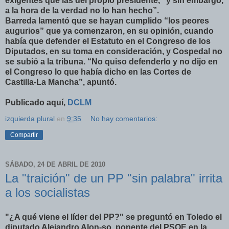
exigentes que las del propio presidente, “y sin embargo,
a la hora de la verdad no lo han hecho”.
Barreda lamentó que se hayan cumplido “los peores
augurios” que ya comenzaron, en su opinión, cuando
había que defender el Estatuto en el Congreso de los
Diputados, en su toma en consideración, y Cospedal no
se subió a la tribuna. “No quiso defenderlo y no dijo en
el Congreso lo que había dicho en las Cortes de
Castilla-La Mancha”, apuntó.
Publicado aquí,
DCLM
izquierda plural
en
9:35
No hay comentarios:
Compartir
SÁBADO, 24 DE ABRIL DE 2010
La "traición" de un PP "sin palabra" irrita
a los socialistas
"¿A qué viene el líder del PP?" se preguntó en Toledo el
diputado Alejandro Alon-so, ponente del PSOE en la