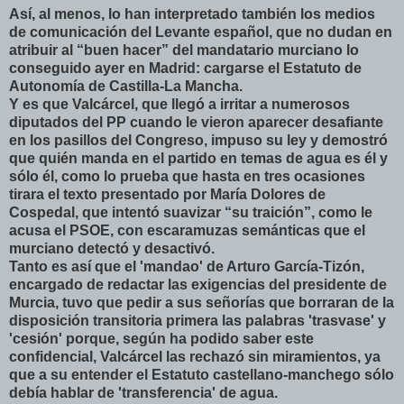
Así, al menos, lo han interpretado también los medios
de comunicación del Levante español, que no dudan en
atribuir al “buen hacer” del mandatario murciano lo
conseguido ayer en Madrid: cargarse el Estatuto de
Autonomía de Castilla-La Mancha.
Y es que Valcárcel, que llegó a irritar a numerosos
diputados del PP cuando le vieron aparecer desafiante
en los pasillos del Congreso, impuso su ley y demostró
que quién manda en el partido en temas de agua es él y
sólo él, como lo prueba que hasta en tres ocasiones
tirara el texto presentado por María Dolores de
Cospedal, que intentó suavizar “su traición”, como le
acusa el PSOE, con escaramuzas semánticas que el
murciano detectó y desactivó.
Tanto es así que el 'mandao' de Arturo García-Tizón,
encargado de redactar las exigencias del presidente de
Murcia, tuvo que pedir a sus señorías que borraran de la
disposición transitoria primera las palabras 'trasvase' y
'cesión' porque, según ha podido saber este
confidencial, Valcárcel las rechazó sin miramientos, ya
que a su entender el Estatuto castellano-manchego sólo
debía hablar de 'transferencia' de agua.