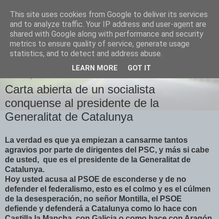
This site uses cookies from Google to deliver its services
Izquierda Plural
and to analyze traffic. Your IP address and user-agent are
shared with Google along with performance and security
metrics to ensure quality of service, generate usage
Desde Cuenca para el mundo
statistics, and to detect and address abuse.
LEARN MORE
GOT IT
JUEVES, 8 DE JULIO DE 2010
Carta abierta de un socialista
conquense al presidente de la
Generalitat de Catalunya
La verdad es que ya empiezan a cansarme tantos
agravios por parte de dirigentes del PSC, y más si cabe
de usted, que es el presidente de la Generalitat de
Catalunya.
Hoy usted acusa al PSOE de esconderse y de no
defender el federalismo, esto es el colmo y es el cúlmen
de la desesperación, no señor Montilla, el PSOE
defiende y defenderá a Catalunya como lo hace con
Castilla la Mancha, con Galicia o como hace con Aragón,