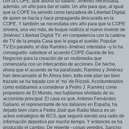
con la COPE, que abona su salario. Jiménez necesitaba,
además, un año para dar el salto. Un año para que, al igual
que la COPE ha servido como lanzadera de Libertad Digital,
de quien se hacía y hace propaganda descarada en la
COPE. Y también se necesitaba otro año para que la COPE
sirviera, una vez más, de buque nodriza al nuevo invento de
Jiménez: Libertad Digital TV, en competencia con la cadena
de TV de la propia Casa que le paga el sueldo: Popular
TV.En paralelo, el dúo Ramírez-Jiménez intentaba –y lo ha
conseguido- sabotear el acuerdo COPE-Gaceta de los
Negocios para la creación de un multimedia que
comenzaría con un intercambio de acciones. De hecho,
ahora que el acuerdo se ha paralizado, Ramírez y Jiménez
han descansado al fin.Ahora bien, todo este plan tan bien
trazado se ha topado con el ‘no’ de Rizzoli. Acostumbrados
como estábamos a considerar a Pedro J. Ramírez como
propietario de El Mundo, nos habíamos olvidado de su
accionista principal. El caso es que, Antonio Fernández
Galiano, el representante de los italianos en España, ha
dejado bien claro a Pedro José que Radio Marca es un
activo estratégico de RCS, que seguirá siendo una radio de
información deportiva por mucho tiempo. Y entonces se ha
producido el cambio. De repente –cosas veredes, Sancho-