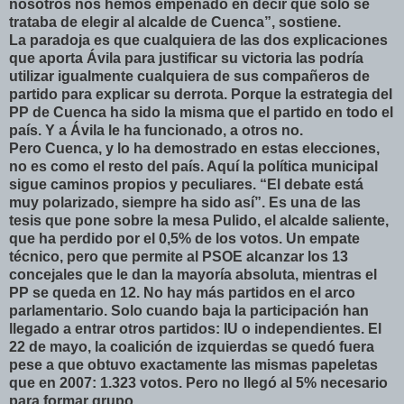
nosotros nos hemos empeñado en decir que solo se
trataba de elegir al alcalde de Cuenca”, sostiene.
La paradoja es que cualquiera de las dos explicaciones
que aporta Ávila para justificar su victoria las podría
utilizar igualmente cualquiera de sus compañeros de
partido para explicar su derrota. Porque la estrategia del
PP de Cuenca ha sido la misma que el partido en todo el
país. Y a Ávila le ha funcionado, a otros no.
Pero Cuenca, y lo ha demostrado en estas elecciones,
no es como el resto del país. Aquí la política municipal
sigue caminos propios y peculiares. “El debate está
muy polarizado, siempre ha sido así”. Es una de las
tesis que pone sobre la mesa Pulido, el alcalde saliente,
que ha perdido por el 0,5% de los votos. Un empate
técnico, pero que permite al PSOE alcanzar los 13
concejales que le dan la mayoría absoluta, mientras el
PP se queda en 12. No hay más partidos en el arco
parlamentario. Solo cuando baja la participación han
llegado a entrar otros partidos: IU o independientes. El
22 de mayo, la coalición de izquierdas se quedó fuera
pese a que obtuvo exactamente las mismas papeletas
que en 2007: 1.323 votos. Pero no llegó al 5% necesario
para formar grupo.