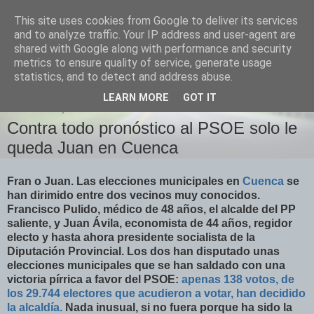
This site uses cookies from Google to deliver its services
Izquierda Plural
and to analyze traffic. Your IP address and user-agent are
shared with Google along with performance and security
metrics to ensure quality of service, generate usage
Desde Cuenca para el mundo
statistics, and to detect and address abuse.
LEARN MORE
GOT IT
MIÉRCOLES, 8 DE JUNIO DE 2011
Contra todo pronóstico al PSOE solo le
queda Juan en Cuenca
Fran o Juan. Las elecciones municipales en
Cuenca
se
han dirimido entre dos vecinos muy conocidos.
Francisco Pulido, médico de 48 años, el alcalde del PP
saliente, y Juan Ávila, economista de 44 años, regidor
electo y hasta ahora presidente socialista de la
Diputación Provincial. Los dos han disputado unas
elecciones municipales que se han saldado con una
victoria pírrica a favor del PSOE:
apenas 138 votos, de
los 29.744 electores que acudieron a votar, han decidido
la alcaldía.
Nada inusual, si no fuera porque ha sido la