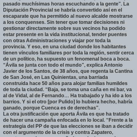
pasado muchísimas horas escuchando a la gente”. La
Diputación Provincial se habría convertido así en el
escaparate que ha permitido al nuevo alcalde mostrarse
a los conquenses. Sin tener que tomar decisiones ni
gestionar directamente sobre sus vecinos ha podido
estar presente en la vida institucional, tender puentes
con otras Administraciones y viajar por toda la
provincia. Y eso, en una ciudad donde los habitantes
tienen vínculos familiares por toda la región, sentir cerca
de un político, ha supuesto un fenomenal boca a boca.
“Ávila se junta con todo el mundo”, explica Antonio
Javier de los Santos, de 38 años, que regenta la Cantina
de San José, en Las Quinientas, una barriada
construida hace 50 años para alojar familias humildes
de toda la ciudad. “Baja, se toma una caña en mi bar, va
al de Vidal, al de Fernando… Ha trabajado y ha ido a los
barrios. Y si el otro [por Pulido] lo hubiera hecho, habría
ganado, porque Cuenca es de derechas”.
La otra justificación que aporta Ávila es que ha tratado
de hacer una campaña enfocada en lo local. “Frente a la
estrategia del PP de que las elecciones se iban a decidir
con el argumento de la crisis y contra Zapatero,