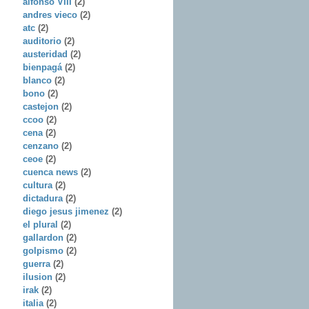
alfonso VIII
(2)
andres vieco
(2)
atc
(2)
auditorio
(2)
austeridad
(2)
bienpagá
(2)
blanco
(2)
bono
(2)
castejon
(2)
ccoo
(2)
cena
(2)
cenzano
(2)
ceoe
(2)
cuenca news
(2)
cultura
(2)
dictadura
(2)
diego jesus jimenez
(2)
el plural
(2)
gallardon
(2)
golpismo
(2)
guerra
(2)
ilusion
(2)
irak
(2)
italia
(2)