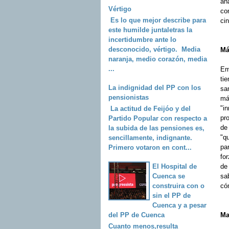
añ
Vértigo
con
Es lo que mejor describe para
ci
este humilde juntaletras la
incertidumbre ante lo
desconocido, vértigo. Media
Má
naranja, medio corazón, media
...
Em
ti
La indignidad del PP con los
san
pensionistas
más
"i
La actitud de Feijóo y del
pro
Partido Popular con respecto a
de
la subida de las pensiones es,
"qu
sencillamente, indignante.
par
Primero votaron en cont...
fo
El Hospital de
de
Cuenca se
sa
construira con o
có
sin el PP de
Cuenca y a pesar
del PP de Cuenca
Ma
Cuanto menos,resulta