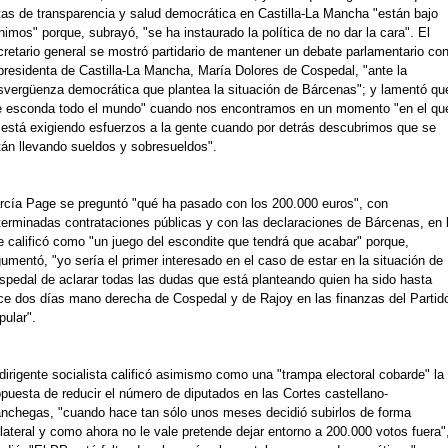
tas de transparencia y salud democrática en Castilla-La Mancha "están bajo
imos" porque, subrayó, "se ha instaurado la política de no dar la cara". El
cretario general se mostró partidario de mantener un debate parlamentario co
 presidenta de Castilla-La Mancha, María Dolores de Cospedal, "ante la
svergüenza democrática que plantea la situación de Bárcenas"; y lamentó qu
e esconda todo el mundo" cuando nos encontramos en un momento "en el qu
 está exigiendo esfuerzos a la gente cuando por detrás descubrimos que se
tán llevando sueldos y sobresueldos".
rcía Page se preguntó "qué ha pasado con los 200.000 euros", con
terminadas contrataciones públicas y con las declaraciones de Bárcenas, en 
e calificó como "un juego del escondite que tendrá que acabar" porque,
umentó, "yo sería el primer interesado en el caso de estar en la situación de
spedal de aclarar todas las dudas que está planteando quien ha sido hasta
ce dos días mano derecha de Cospedal y de Rajoy en las finanzas del Partid
pular".
dirigente socialista calificó asimismo como una "trampa electoral cobarde" la
opuesta de reducir el número de diputados en las Cortes castellano-
nchegas, "cuando hace tan sólo unos meses decidió subirlos de forma
lateral y como ahora no le vale pretende dejar entorno a 200.000 votos fuera"