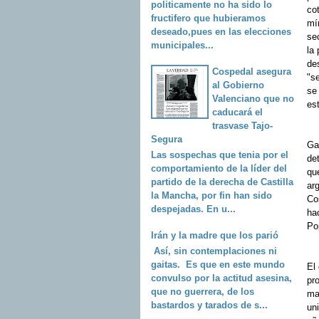
politicamente no ha sido lo
co
fructifero que hubieramos
mín
deseado,pues en las elecciones
se
municipales...
la
de
Cospedal asegura
"s
al Gobierno
se
Valenciano que no
es
caducará el
trasvase Tajo-
Segura
Ga
Las sospechas que tenia por el
de
comportamiento de la líder del
qu
partido de la derecha de Castilla
arg
la Mancha, por fin han sido
Co
despejadas. En u...
ha
Po
Irán y la madre que los parió
Así, sin contemplaciones ni
gaitas. Es que en este mundo
El 
convulso por la actitud asesina,
pr
que no guerrera, de los
ma
bastardos y tarados de s...
uni