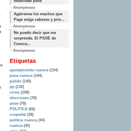
nesecitael psoe
- Anonymous
Agárrense los machos que
n
Page exige cabezas y prie...
e
- Anonymous
e
No puedo decir que me
sorprenda. El PSOE de
Cuenca...
- Anonymous
Etiquetas
lo
ayuntamiento cuenca
(154)
psoe cuenca
(144)
pulido
(140)
pp
(132)
o
crisis
(108)
elecciones
(78)
psoe
(78)
POLITICA
(66)
cospedal
(58)
politica cuenca
(44)
cuenca
(42)
,