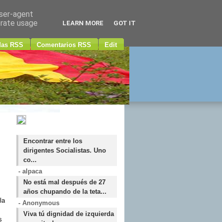
user-agent
erate usage
LEARN MORE
GOT IT
das RSS
Comentarios RSS
Edit
Encontrar entre los
dirigentes Socialistas. Uno
co...
- alpaca
No está mal después de 27
años chupando de la teta...
la
- Anonymous
Viva tú dignidad de izquierda
s