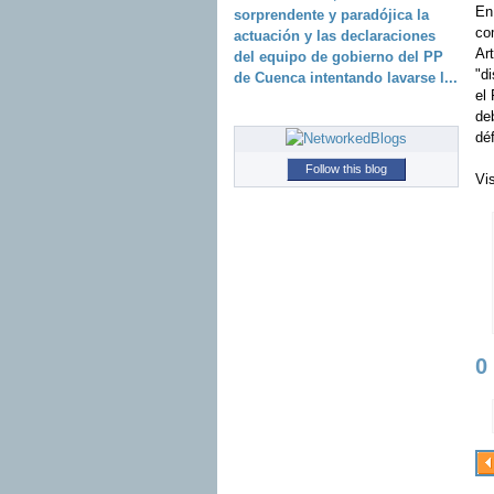
En
sorprendente y paradójica la
co
actuación y las declaraciones
Ar
del equipo de gobierno del PP
"d
de Cuenca intentando lavarse l...
el
de
déf
Follow this blog
Vi
0