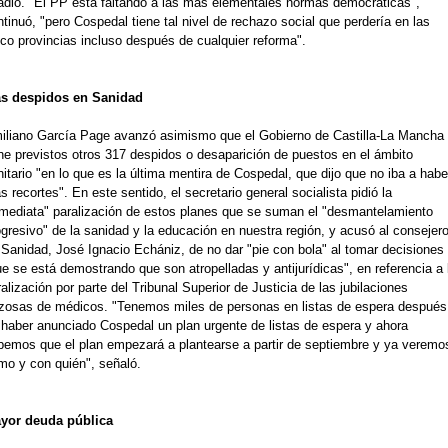
adió. "El PP está faltando a las más elementales normas democráticas",
tinuó, "pero Cospedal tiene tal nivel de rechazo social que perdería en las
nco provincias incluso después de cualquier reforma".
s despidos en Sanidad
iliano García Page avanzó asimismo que el Gobierno de Castilla-La Mancha
ene previstos otros 317 despidos o desaparición de puestos en el ámbito
itario "en lo que es la última mentira de Cospedal, que dijo que no iba a habe
 recortes". En este sentido, el secretario general socialista pidió la
nmediata" paralización de estos planes que se suman el "desmantelamiento
gresivo" de la sanidad y la educación en nuestra región, y acusó al consejer
 Sanidad, José Ignacio Echániz, de no dar "pie con bola" al tomar decisiones
e se está demostrando que son atropelladas y antijurídicas", en referencia a 
alización por parte del Tribunal Superior de Justicia de las jubilaciones
rzosas de médicos. "Tenemos miles de personas en listas de espera después
 haber anunciado Cospedal un plan urgente de listas de espera y ahora
bemos que el plan empezará a plantearse a partir de septiembre y ya veremo
mo y con quién", señaló.
yor deuda pública