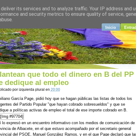
deliver its services and to analyze traffic. Your IP address and 
plural
formance and security metrics to ensure quality of service, gen
abuse.
ndo
Inicio
Entra
lantean que todo el dinero en B del PP
e dedique al empleo
blicado por
izquierda plural
en
20:00
iliano García Page, pidió hoy que se hagan públicas las listas de todos los
rigentes del Partido Popular "que hayan cobrado sobresueldos" y que se
ique a políticas activas de empleo el total de ese importe cobrado en B.
í lo expresó en un encuentro informativo con los medios de comunicación de 
ovincia de Albacete, en el que estuvo acompañado por el secretario general
ovincial del PSOE, Manuel González Ramos, y en el que Page declaró que la