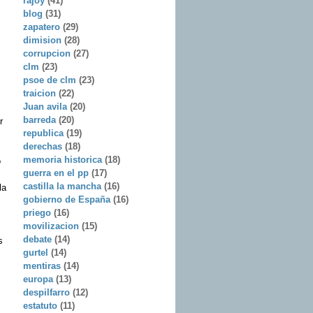
rajoy
(41)
blog
(31)
zapatero
(29)
dimision
(28)
corrupcion
(27)
clm
(23)
psoe de clm
(23)
traicion
(22)
Juan avila
(20)
barreda
(20)
r
republica
(19)
derechas
(18)
memoria historica
(18)
o
guerra en el pp
(17)
castilla la mancha
(16)
la
gobierno de España
(16)
priego
(16)
movilizacion
(15)
debate
(14)
s
gurtel
(14)
mentiras
(14)
europa
(13)
despilfarro
(12)
estatuto
(11)