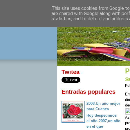
This site uses cookies from Google to 
izquierda 
are shared with Google along with per
statistics, and to detect and address 
Desde Cuenca para el mu
P
Twitea
s
Pu
Entradas populares
Em
di
2008,Un año mejor
ded
para Cuenca
Hoy despedimos
As
el año 2007,un año
pr
en el que
pr