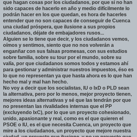
que hagan cosas por los ciudadanos, por que si no han
sido capaces de hacerlo en año y medio difícilmente lo
podrán hacer en los que quedan, es hora de hacerles
entender que no son capaces de conseguir de Cuenca
una ciudad próspera, que ilusione a sus propios
ciudadanos, déjate de embajadores rusos...
Alguien se lo tiene que decir, y los ciudadanos vemos,
oímos y sentimos, siento que no nos volverán a
enganñar con sus falsas promesas, con sus estudios
sobre familia, sobre su tour por el mundo, sobre su
valía, por que ciudadanos somos todos y estamos ahí
para gestionar y administrar nuestros impuestos, éso es
lo que no representan ya que hasta ahora es lo que han
hecho mal y mal han hecho.
No voy a decir que los socialistas, IU o IxD o PLD sean
la alternativa, pero por lo menos, mejor proyecto tienen,
mejores ideas alternativas y sé que las tendrán por que
no presentan las rivalidades internas que el PP
(excluyendo IxC), por lo que un proyecto cohesionado,
unido, apasionante y real, como es el que quieren el
PSOE o IU, es el que necesita Cuenca, un proyecto que
mire a los ciudadanos, un proyecto que mejore nuestra
ciudad, un proyecto que ilusione, y no un proyecto que