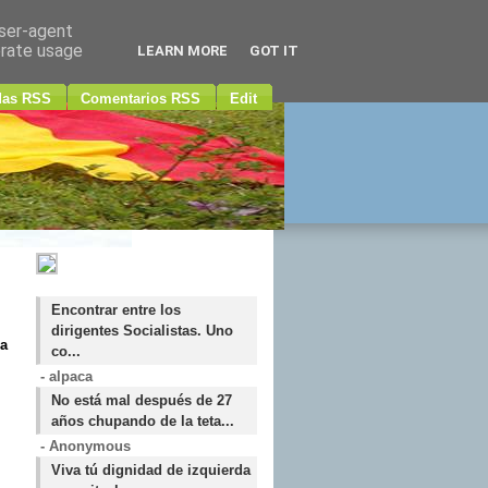
user-agent
erate usage
LEARN MORE
GOT IT
das RSS
Comentarios RSS
Edit
Encontrar entre los
dirigentes Socialistas. Uno
a
co...
- alpaca
No está mal después de 27
años chupando de la teta...
- Anonymous
Viva tú dignidad de izquierda