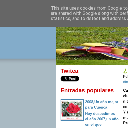
This site uses cookies from Google to 
izquierda 
are shared with Google along with per
statistics, and to detect and address 
Desde Cuenca para el mu
¿
Twitea
Pu
dim
Entradas populares
Cu
ci
ni
2008,Un año mejor
co
para Cuenca
Y 
Hoy despedimos
ma
el año 2007,un año
Pe
en el que