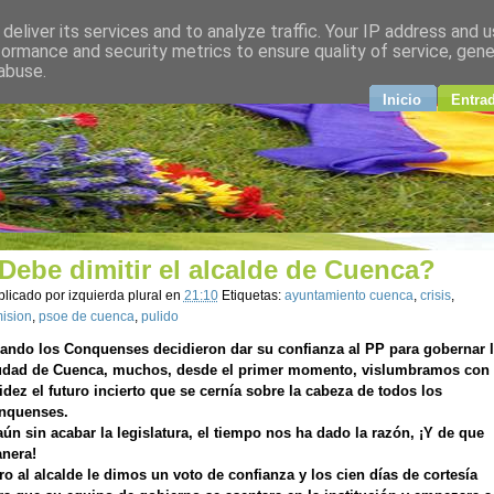
deliver its services and to analyze traffic. Your IP address and 
plural
formance and security metrics to ensure quality of service, gen
abuse.
ndo
Inicio
Entra
Debe dimitir el alcalde de Cuenca?
blicado por
izquierda plural
en
21:10
Etiquetas:
ayuntamiento cuenca
,
crisis
,
ision
,
psoe de cuenca
,
pulido
ando los Conquenses decidieron dar su confianza al PP para gobernar l
udad de Cuenca, muchos, desde el primer momento, vislumbramos con
tidez el futuro incierto que se cernía sobre la cabeza de todos los
nquenses.
aún sin acabar la legislatura, el tiempo nos ha dado la razón, ¡Y de que
nera!
ro al alcalde le dimos un voto de confianza y los cien días de cortesía