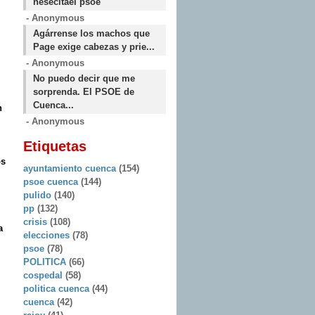
nesecitael psoe
- Anonymous
Agárrense los machos que
Page exige cabezas y prie...
- Anonymous
No puedo decir que me
sorprenda. El PSOE de
Cuenca...
n
- Anonymous
Etiquetas
os
ayuntamiento cuenca
(154)
psoe cuenca
(144)
pulido
(140)
pp
(132)
crisis
(108)
a
elecciones
(78)
psoe
(78)
POLITICA
(66)
cospedal
(58)
politica cuenca
(44)
cuenca
(42)