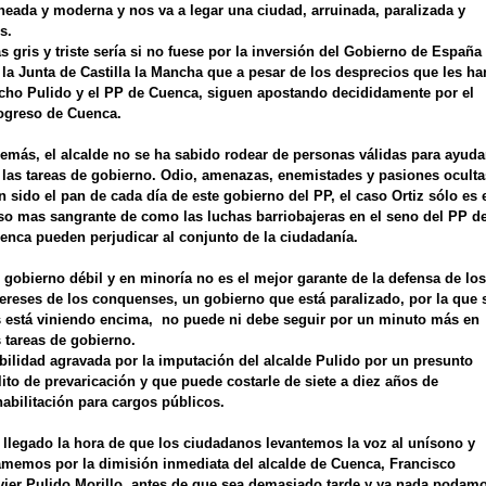
neada y moderna y nos va a legar una ciudad, arruinada, paralizada y
s.
s gris y triste sería si no fuese por la inversión del Gobierno de España
 la Junta de Castilla la Mancha que a pesar de los desprecios que les ha
cho Pulido y el PP de Cuenca, siguen apostando decididamente por el
ogreso de Cuenca.
emás, el alcalde no se ha sabido rodear de personas válidas para ayuda
 las tareas de gobierno. Odio, amenazas, enemistades y pasiones oculta
n sido el pan de cada día de este gobierno del PP, el caso Ortiz sólo es 
so mas sangrante de como las luchas barriobajeras en el seno del PP d
enca pueden perjudicar al conjunto de la ciudadanía.
 gobierno débil y en minoría no es el mejor garante de la defensa de los
tereses de los conquenses, un gobierno que está paralizado, por la que 
s está viniendo encima, no puede ni debe seguir por un minuto más en
s tareas de gobierno.
bilidad agravada por la imputación del alcalde Pulido por un presunto
lito de prevaricación y que puede costarle de siete a diez años de
habilitación para cargos públicos.
 llegado la hora de que los ciudadanos levantemos la voz al unísono y
amemos por la dimisión inmediata del alcalde de Cuenca, Francisco
vier Pulido Morillo, antes de que sea demasiado tarde y ya nada podam