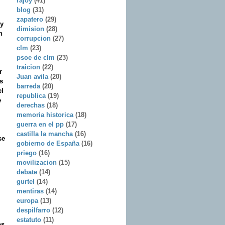
rajoy
(41)
blog
(31)
zapatero
(29)
 y
dimision
(28)
n
corrupcion
(27)
clm
(23)
psoe de clm
(23)
traicion
(22)
r
Juan avila
(20)
s
barreda
(20)
el
republica
(19)
e
derechas
(18)
memoria historica
(18)
guerra en el pp
(17)
castilla la mancha
(16)
se
gobierno de España
(16)
priego
(16)
movilizacion
(15)
debate
(14)
gurtel
(14)
mentiras
(14)
europa
(13)
despilfarro
(12)
estatuto
(11)
os