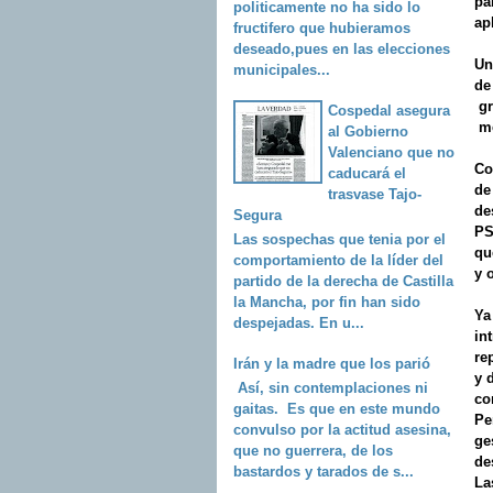
pa
politicamente no ha sido lo
ap
fructifero que hubieramos
deseado,pues en las elecciones
Un
municipales...
de
gr
Cospedal asegura
me
al Gobierno
Valenciano que no
Co
caducará el
de
trasvase Tajo-
de
Segura
PS
Las sospechas que tenia por el
qu
comportamiento de la líder del
y 
partido de la derecha de Castilla
la Mancha, por fin han sido
Ya
despejadas. En u...
in
re
Irán y la madre que los parió
y 
Así, sin contemplaciones ni
co
gaitas. Es que en este mundo
Pe
convulso por la actitud asesina,
ge
que no guerrera, de los
de
bastardos y tarados de s...
La