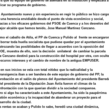
ra que su equipo de gobierno se asentara en la institución y empezara a
licar su programa de gobierno.
 Ayuntamiento nuevo y sin experiencia en regir lo público se hizo cargo
 una herencia envidiable desde el punto de vista económico y social,
acias a los eficaces gobiernos del PSOE de Cuenca y a los desvelos del
jor alcalde que hemos tenido, Jose Manuel Martinez Cenzano.
mo el caballo de Atila, el PP de Cuenca y Pulido al frente se encargaro
 borrar toda huella socialista que pudiese quedar por el ayuntamiento
strozando las posiblidades de llegar a acuerdos con la oposición del
OE, muestra de ello, son la decisión unilateral de cambiar la parcela
e Cenzano destinó para la construcción del hospital por otra, con ocult
oscuros intereses y el cambio de nombre de la antigua EMPUSER.
 en sus inicios se veía con total nitidez que la radicalidad y la
transigencia iban a ser bandera de este equipo de gobierno del PP, la
probación en el salón de plenos del Ayuntamiento del presidente Barred
del presidente de la Diputación Juan Ávila fueron el climax de la
nfrontación con la que querian dividir a la sociedad conquense.
ro si algo ha caracterizado a este Ayuntamiento, ha sido la paupérrima
stión económica y la incapacidad de abanderar un proyecto para el
sarrollo de la ciudad.
s rentas se acaban y Pulido lo sabe, heredó una ciudad dinámica,