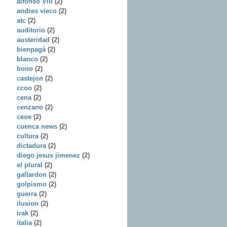
alfonso VIII
(2)
andres vieco
(2)
atc
(2)
auditorio
(2)
austeridad
(2)
bienpagá
(2)
blanco
(2)
bono
(2)
castejon
(2)
ccoo
(2)
cena
(2)
cenzano
(2)
ceoe
(2)
cuenca news
(2)
cultura
(2)
dictadura
(2)
diego jesus jimenez
(2)
el plural
(2)
gallardon
(2)
golpismo
(2)
guerra
(2)
ilusion
(2)
irak
(2)
italia
(2)