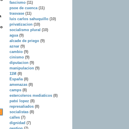
fascismo
(11)
psoe de cuenca
(11)
trasvase
(11)
a
luis carlos sahuquillo
(10)
privatizacion
(10)
do
socialismo plural
(10)
agua
(9)
alcade de priego
(9)
aznar
(9)
cambio
(9)
cinismo
(9)
diputacion
(9)
manipulacion
(9)
11M
(8)
España
(8)
amenazas
(8)
camps
(8)
estercoleros mediaticos
(8)
patxi lopez
(8)
represaliados
(8)
socialistas
(8)
calles
(7)
dignidad
(7)
gestion
(7)