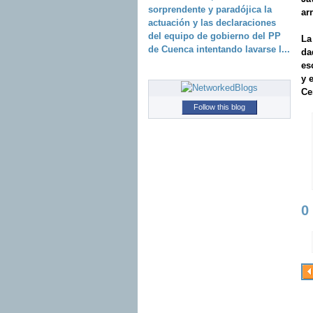
sorprendente y paradójica la
arr
actuación y las declaraciones
del equipo de gobierno del PP
La
de Cuenca intentando lavarse l...
da
es
y 
Ce
Follow this blog
0