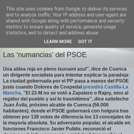
This site uses cookies from Google to deliver its services
Izquierda Plural
and to analyze traffic. Your IP address and user-agent are
shared with Google along with performance and security
metrics to ensure quality of service, generate usage
Desde Cuenca para el mundo
statistics, and to detect and address abuse.
LEARN MORE
GOT IT
MIÉRCOLES, 25 DE MAYO DE 2011
Las ‘numancias’ del PSOE
Una aldea roja en pleno tsunami azul”, dice de Cuenca
un dirigente socialista para intentar explicar la paradoja:
La ciudad gobernada por el PP pasa a manos del PSOE
justo cuando Dolores de Cospedal
presidirá Castilla-La
Mancha
. “El 22-M no se votó a Zapatero o Rajoy, sino al
regidor del pueblo y así lo trasmitimos”, dice satisfecho
Juan Ávila, próximo alcalde de Cuenca (56.000
habitantes), donde el PSOE gobernará con holgura tras
obtener por 138 votos de diferencia los 13 concejales de
la mayoría absoluta. Su adversario popular, el alcalde en
funciones Francisco Javier Pulido, reconoció el