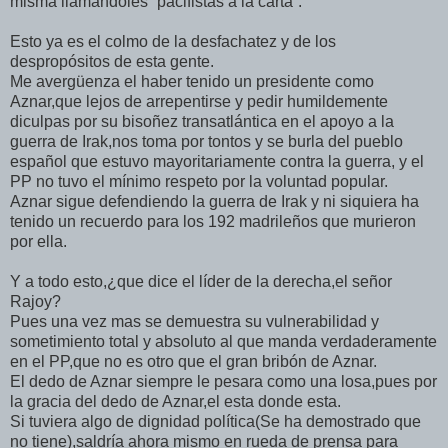
misma llamándoles “pacifistas a la carta”.
Esto ya es el colmo de la desfachatez y de los
despropósitos de esta gente.
Me avergüenza el haber tenido un presidente como
Aznar,que lejos de arrepentirse y pedir humildemente
diculpas por su bisoñez transatlántica en el apoyo a la
guerra de Irak,nos toma por tontos y se burla del pueblo
español que estuvo mayoritariamente contra la guerra, y el
PP no tuvo el mínimo respeto por la voluntad popular.
Aznar sigue defendiendo la guerra de Irak y ni siquiera ha
tenido un recuerdo para los 192 madrileños que murieron
por ella.
Y a todo esto,¿que dice el líder de la derecha,el señor
Rajoy?
Pues una vez mas se demuestra su vulnerabilidad y
sometimiento total y absoluto al que manda verdaderamente
en el PP,que no es otro que el gran bribón de Aznar.
El dedo de Aznar siempre le pesara como una losa,pues por
la gracia del dedo de Aznar,el esta donde esta.
Si tuviera algo de dignidad política(Se ha demostrado que
no tiene),saldría ahora mismo en rueda de prensa para