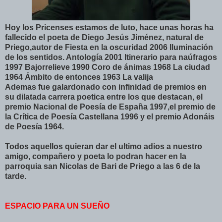
Hoy los
Pricenses
estamos de luto, hace unas horas ha
fallecido el poeta de Diego
Jesús
Jiménez
, natural de
Priego,autor de Fiesta en la oscuridad 2006 Iluminación
de los sentidos. Antología 2001 Itinerario para
naúfragos
1997 Bajorrelieve 1990 Coro de ánimas 1968 La ciudad
1964 Ámbito de entonces 1963 La valija
Ademas
fue galardonado con infinidad de premios en
su dilatada carrera
poetica
entre los que destacan, el
premio Nacional de Poesía de España 1997,el premio de
la Crítica de Poesía Castellana 1996 y el premio
Adonáis
de Poesía 1964.
Todos
aquellos
quieran dar el ultimo
adios
a nuestro
amigo, compañero y poeta lo
podran
hacer en la
parroquia san
Nicolas
de
Bari
de Priego a las 6 de la
tarde.
ESPACIO PARA UN SUEÑO