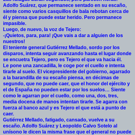
Adolfo Suárez, que permanece sentado en su escaño,
siente como varios casquillos de bala rebotan cerca de
él y piensa que puede estar herido. Pero permanece
impasible.
Luego, de nuevo, la voz de Tejero:
-¡Quietos, para, para! ¡Que vais a dar a alguien de los
nuestros!
El teniente general Gutiérrez Mellado, sordo por los
disparos, intenta seguir avanzando hasta el lugar donde
se encuetra Tejero, pero es Tejero el que va hacia él.
Le pone una zancadilla, le coge por el cuello e intenta
tirarle al suelo. El vicepresidente del gobierno, agarrado
a la barandilla de su escaño piensa, en décimas de
segundo, que no puede caer, que el honor del ejército y
el de España no pueden estar por los suelos… Siente
como le agarran por el cuello, como una, dos, tres,
media docena de manos intentan tirarle. Se agarra con
fuerza al banco azul y es Tejero el que está a punto de
caer.
Gutiérrez Mellado, fatigado, cansado, vuelve a su
escaño. Adolfo Suárez y Leopoldo Calvo Sotelo al
unísono le dicen la misma frase que el general no puede