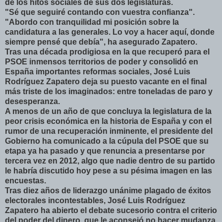
de los hitos sociales de sus dos legislaturas.
"Sé que seguiré contando con vuestra confianza".
"Abordo con tranquilidad mi posición sobre la
candidatura a las generales. Lo voy a hacer aquí, donde
siempre pensé que debía", ha asegurado Zapatero.
Tras una década prodigiosa en la que recuperó para el
PSOE inmensos territorios de poder y consolidó en
España importantes reformas sociales, José Luis
Rodríguez Zapatero deja su puesto vacante en el final
más triste de los imaginados: entre toneladas de paro y
desesperanza.
A menos de un año de que concluya la legislatura de la
peor crisis económica en la historia de España y con el
rumor de una recuperación inminente, el presidente del
Gobierno ha comunicado a la cúpula del PSOE que su
etapa ya ha pasado y que renuncia a presentarse por
tercera vez en 2012, algo que nadie dentro de su partido
le habría discutido hoy pese a su pésima imagen en las
encuestas.
Tras diez años de liderazgo unánime plagado de éxitos
electorales incontestables, José Luis Rodríguez
Zapatero ha abierto el debate sucesorio contra el criterio
del poder del dinero, que le aconsejó no hacer mudanza