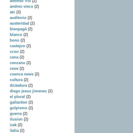
alfonso VIII
(2)
andres vieco
(2)
atc
(2)
auditorio
(2)
austeridad
(2)
bienpagá
(2)
blanco
(2)
bono
(2)
castejon
(2)
ccoo
(2)
cena
(2)
cenzano
(2)
ceoe
(2)
cuenca news
(2)
cultura
(2)
dictadura
(2)
diego jesus jimenez
(2)
el plural
(2)
gallardon
(2)
golpismo
(2)
guerra
(2)
ilusion
(2)
irak
(2)
italia
(2)