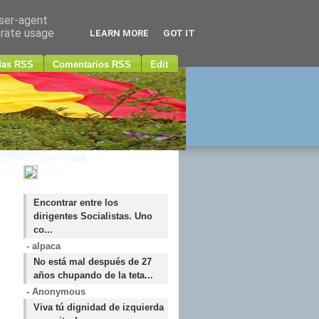
user-agent
erate usage
LEARN MORE
GOT IT
das RSS
Comentarios RSS
Edit
Encontrar entre los
dirigentes Socialistas. Uno
co...
- alpaca
No está mal después de 27
años chupando de la teta...
- Anonymous
Viva tú dignidad de izquierda