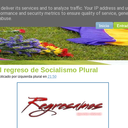
deliver its services and to analyze traffic. Your IP address and 
plural
formance and security metrics to ensure quality of service, gen
abuse.
ndo
Inicio
Entra
l regreso de Socialismo Plural
blicado por
izquierda plural
en
21:50