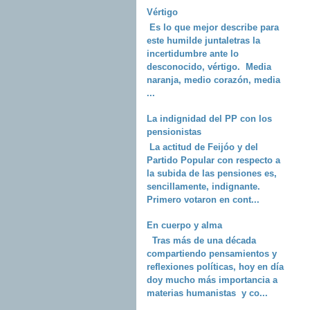
Vértigo
Es lo que mejor describe para
este humilde juntaletras la
incertidumbre ante lo
desconocido, vértigo. Media
naranja, medio corazón, media
...
La indignidad del PP con los
pensionistas
La actitud de Feijóo y del
Partido Popular con respecto a
la subida de las pensiones es,
sencillamente, indignante.
Primero votaron en cont...
En cuerpo y alma
Tras más de una década
compartiendo pensamientos y
reflexiones políticas, hoy en día
doy mucho más importancia a
materias humanistas y co...