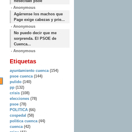
nesecitael psoe
- Anonymous
Agárrense los machos que
Page exige cabezas y prie...
- Anonymous
No puedo decir que me
sorprenda. El PSOE de
Cuenca...
- Anonymous
Etiquetas
ayuntamiento cuenca
(154)
psoe cuenca
(144)
pulido
(140)
pp
(132)
crisis
(108)
elecciones
(78)
psoe
(78)
POLITICA
(66)
cospedal
(58)
politica cuenca
(44)
cuenca
(42)