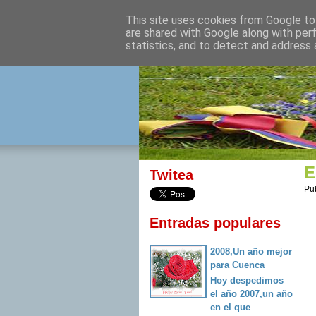
This site uses cookies from Google to 
izquierda 
are shared with Google along with per
statistics, and to detect and address 
Desde Cuenca para el mu
E
Twitea
Pu
Entradas populares
2008,Un año mejor
para Cuenca
Hoy despedimos
el año 2007,un año
en el que