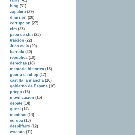
rajoy
(41)
blog
(31)
zapatero
(29)
dimision
(28)
corrupcion
(27)
clm
(23)
psoe de clm
(23)
traicion
(22)
Juan avila
(20)
barreda
(20)
republica
(19)
derechas
(18)
memoria historica
(18)
guerra en el pp
(17)
castilla la mancha
(16)
gobierno de España
(16)
priego
(16)
movilizacion
(15)
debate
(14)
gurtel
(14)
mentiras
(14)
europa
(13)
despilfarro
(12)
estatuto
(11)