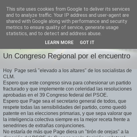
This site uses cookies from Google to deliver its services
Izquierda Plural
and to analyze traffic. Your IP address and user-agent are
shared with Google along with performance and security
metrics to ensure quality of service, generate usage
Desde Cuenca para el mundo
statistics, and to detect and address abuse.
LEARN MORE
GOT IT
SÁBADO, 28 DE OCTUBRE DE 2017
Un Congreso Regional por el encuentro
Hoy Page será "elevado a los altares" de los socialistas de
CLM.
Espero que este congreso sirva para cohesionar un partido
fracturado y que implemente con celeridad las resoluciones
aprobadas en el 39 Congreso federal del PSOE.
Espero que Page sea el secretario general de todos, que
respete todas las sensibilidades del partido, como quedó
patente en las elecciones primarias, y que sepa valorar que
la inteligencia colectiva siempre es la mejor receta frente a
senedrines de extrañas conjunciones.
No estaría de más que Page diera un "tirón de orejas" a la