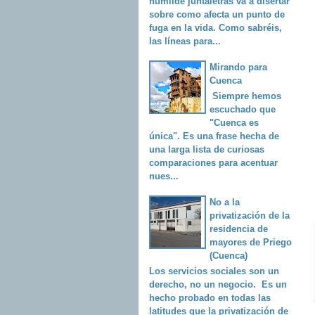
humilde juntaletras va a disertar
sobre como afecta un punto de
fuga en la vida. Como sabréis,
las líneas para...
Mirando para
Cuenca
Siempre hemos
escuchado que
"Cuenca es
única". Es una frase hecha de
una larga lista de curiosas
comparaciones para acentuar
nues...
No a la
privatización de la
residencia de
mayores de Priego
(Cuenca)
Los servicios sociales son un
derecho, no un negocio. Es un
hecho probado en todas las
latitudes que la privatización de