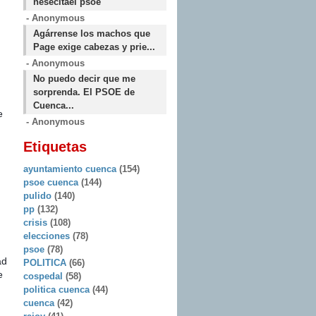
nesecitael psoe
- Anonymous
Agárrense los machos que
Page exige cabezas y prie...
- Anonymous
No puedo decir que me
sorprenda. El PSOE de
Cuenca...
e
- Anonymous
Etiquetas
ayuntamiento cuenca
(154)
psoe cuenca
(144)
pulido
(140)
pp
(132)
crisis
(108)
elecciones
(78)
psoe
(78)
ad
POLITICA
(66)
e
cospedal
(58)
politica cuenca
(44)
cuenca
(42)