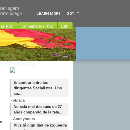
user-agent
erate usage
LEARN MORE
GOT IT
das RSS
Comentarios RSS
Edit
Encontrar entre los
dirigentes Socialistas. Uno
co...
- alpaca
No está mal después de 27
años chupando de la teta...
- Anonymous
s
Viva tú dignidad de izquierda