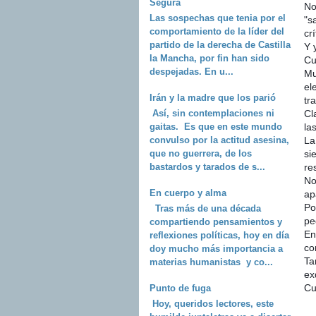
Segura
No
Las sospechas que tenia por el
"sa
comportamiento de la líder del
crí
partido de la derecha de Castilla
Y 
la Mancha, por fin han sido
Cu
despejadas. En u...
Mu
el
Irán y la madre que los parió
tr
Así, sin contemplaciones ni
Cl
gaitas. Es que en este mundo
la
convulso por la actitud asesina,
La
que no guerrera, de los
si
bastardos y tarados de s...
re
No
En cuerpo y alma
ap
Po
Tras más de una década
pe
compartiendo pensamientos y
En
reflexiones políticas, hoy en día
co
doy mucho más importancia a
Ta
materias humanistas y co...
ex
Cu
Punto de fuga
Hoy, queridos lectores, este