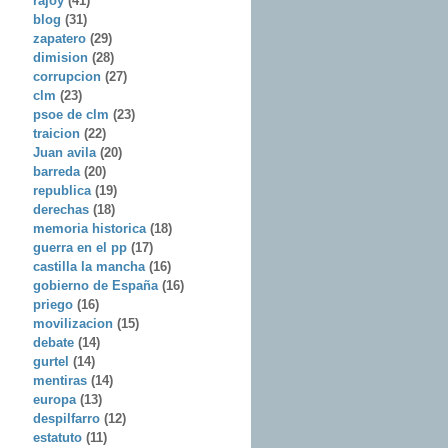
rajoy
(41)
blog
(31)
zapatero
(29)
dimision
(28)
corrupcion
(27)
clm
(23)
psoe de clm
(23)
traicion
(22)
Juan avila
(20)
barreda
(20)
republica
(19)
derechas
(18)
memoria historica
(18)
guerra en el pp
(17)
castilla la mancha
(16)
gobierno de España
(16)
priego
(16)
movilizacion
(15)
debate
(14)
gurtel
(14)
mentiras
(14)
europa
(13)
despilfarro
(12)
estatuto
(11)