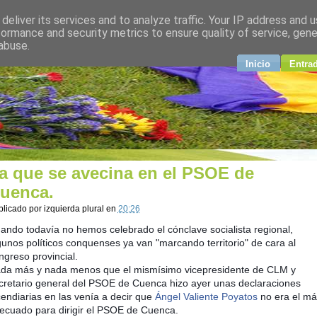
deliver its services and to analyze traffic. Your IP address and 
plural
formance and security metrics to ensure quality of service, gen
abuse.
ndo
Inicio
Entra
a que se avecina en el PSOE de
uenca.
blicado por
izquierda plural
en
20:26
ando todavía no hemos celebrado el cónclave socialista regional,
gunos políticos conquenses ya van "marcando territorio" de cara al
ngreso provincial.
da más y nada menos que el mismísimo vicepresidente de CLM y
cretario general del PSOE de Cuenca hizo ayer unas declaraciones
cendiarias en las venía a decir que
Ángel Valiente Poyatos
no era el má
ecuado para dirigir el PSOE de Cuenca.