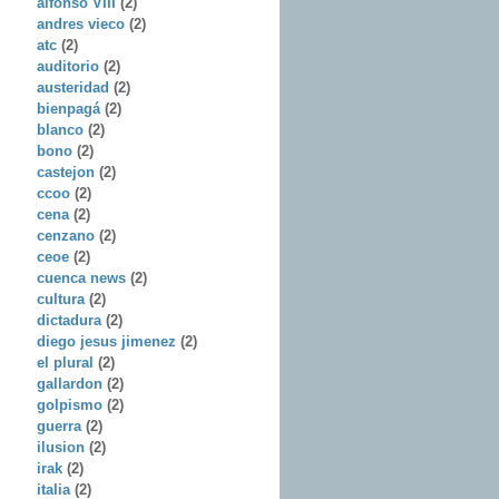
alfonso VIII
(2)
andres vieco
(2)
atc
(2)
auditorio
(2)
austeridad
(2)
bienpagá
(2)
blanco
(2)
bono
(2)
castejon
(2)
ccoo
(2)
cena
(2)
cenzano
(2)
ceoe
(2)
cuenca news
(2)
cultura
(2)
dictadura
(2)
diego jesus jimenez
(2)
el plural
(2)
gallardon
(2)
golpismo
(2)
guerra
(2)
ilusion
(2)
irak
(2)
italia
(2)