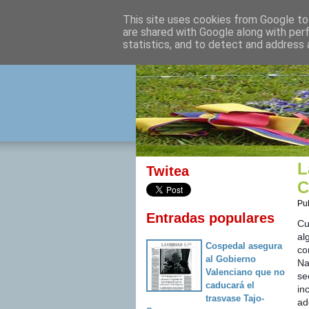
This site uses cookies from Google to 
izquierda 
are shared with Google along with per
statistics, and to detect and address 
Desde Cuenca para el mu
L
Twitea
C
Pu
Entradas populares
Cu
al
Cospedal asegura
co
al Gobierno
Na
Valenciano que no
se
caducará el
in
trasvase Tajo-
ad