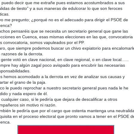
 puedo decir que me extrañe pues estamos acostumbrados a sus
l
idas de tiesto" y a sus maneras de edulcorar lo que son feroces
ticas.
yo me pregunto; ¿porqué no es el adecuado para dirigir el PSOE de
enca?
chos pensaréis que se necesita un secretario general que gane las
ecciones en Cuenca, esas mismas elecciones en las que, convocatoria
as convocatoria, somos vapuleados por el PP.
aro, que siempre podemos buscar un chivo expiatorio para encalomarl
s razones de la derrota.
 gente votó en clave nacional, en clave regional, o en clave local......
empre hay algún zagal poco avispado para encubrir las necesarias
sponsabilidades.
s hemos acomodado a la derrota en vez de analizar sus causas y
artar el grano de la paja.
co le puedo reprochar a nuestro secretario general pues nada le he
dido y nada espero de él.
 cualquier caso, si le pediría que dejara de descalificar a otros
mpañeros sin motivo ni razón.
mbién le pediría que por el cargo que ostenta mantenga una neutralid
quisita en el proceso electoral que pronto vamos a tener en el PSOE d
enca.