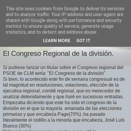
This site uses cookies from Google to deliver its services
Izquierda Plural
and to analyze traffic. Your IP address and user-agent are
shared with Google along with performance and security
metrics to ensure quality of service, generate usage
Desde Cuenca para el mundo
statistics, and to detect and address abuse.
LEARN MORE
GOT IT
DOMINGO, 29 DE OCTUBRE DE 2017
El Congreso Regional de la división.
Si pudiese lanzar un titular sobre el Congreso regional del
PSOE de CLM sería: "El Congreso de la división"
Si bien, lo acontecido este fin de semana congresual es de
tal magnitud en resoluciones, votaciones, elección de la
ejecutiva regional, comité regional, que es merecedor de
analizar detenidamente y que haré en sucesivas entradas.
Empezaba diciendo que este ha sido el congreso de la
división en el que la mayoría emanada de las elecciones
primarias y que encabeza Page(70%) ,ha pasado
literalmente el rodillo a la minoría que encabeza, José Luís
Blanco (30%)