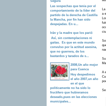
ll
Segura
Las sospechas que tenia por el
La
comportamiento de la líder del
a 
partido de la derecha de Castilla
Lo
la Mancha, por fin han sido
fu
despejadas. En u...
oc
ci
Irán y la madre que los parió
Así, sin contemplaciones ni
Sol
gaitas. Es que en este mundo
qu
convulso por la actitud asesina,
na
que no guerrera, de los
bastardos y tarados de s...
Su
Ma
2008,Un año mejor
para Cuenca
A e
Hoy despedimos
Cu
el año 2007,un año
poc
en el que
politicamente no ha sido lo
Se
fructifero que hubieramos
deseado,pues en las elecciones
municipales...