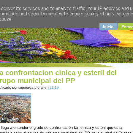
deliver its services and to analyze traffic. Your IP address and 
plural
formance and security metrics to ensure quality of service, gen
abuse.
ndo
Inicio
Entra
a confrontacion cinica y esteril del
rupo municipal del PP
blicado por
izquierda plural
en
21:19
llego a entender el grado de confrontación tan cínica y estéril que esta