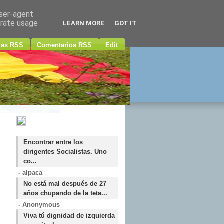
user-agent
erate usage
LEARN MORE
GOT IT
das RSS
Comentarios RSS
Edit
Encontrar entre los
dirigentes Socialistas. Uno
co...
- alpaca
No está mal después de 27
años chupando de la teta...
- Anonymous
Viva tú dignidad de izquierda