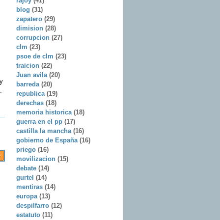
rajoy
(41)
blog
(31)
zapatero
(29)
dimision
(28)
corrupcion
(27)
clm
(23)
psoe de clm
(23)
traicion
(22)
Juan avila
(20)
y
barreda
(20)
.
republica
(19)
derechas
(18)
memoria historica
(18)
guerra en el pp
(17)
castilla la mancha
(16)
gobierno de España
(16)
priego
(16)
movilizacion
(15)
debate
(14)
gurtel
(14)
mentiras
(14)
europa
(13)
despilfarro
(12)
estatuto
(11)