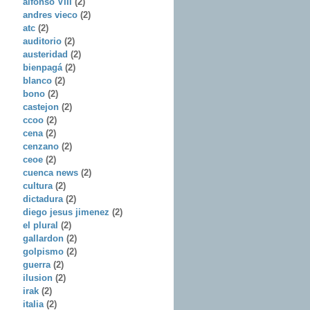
alfonso VIII
(2)
andres vieco
(2)
atc
(2)
auditorio
(2)
austeridad
(2)
bienpagá
(2)
blanco
(2)
bono
(2)
castejon
(2)
ccoo
(2)
cena
(2)
cenzano
(2)
ceoe
(2)
cuenca news
(2)
cultura
(2)
dictadura
(2)
diego jesus jimenez
(2)
el plural
(2)
gallardon
(2)
golpismo
(2)
guerra
(2)
ilusion
(2)
irak
(2)
italia
(2)