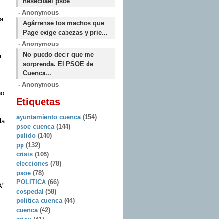
nesecitael psoe
- Anonymous
va
Agárrense los machos que
Page exige cabezas y prie...
- Anonymous
No puedo decir que me
a
sorprenda. El PSOE de
Cuenca...
- Anonymous
ho
Etiquetas
ayuntamiento cuenca
(154)
la
psoe cuenca
(144)
pulido
(140)
pp
(132)
crisis
(108)
elecciones
(78)
psoe
(78)
POLITICA
(66)
A"
cospedal
(58)
politica cuenca
(44)
cuenca
(42)