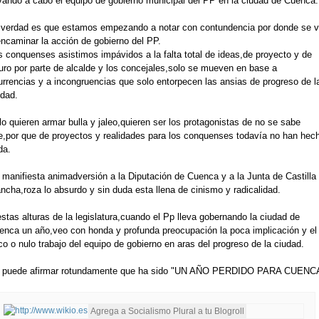
evando a cabo el equipo de gobierno municipal del PP en la ciudad de Cuenca.
 verdad es que estamos empezando a notar con contundencia por donde se 
encaminar la acción de gobierno del PP.
s conquenses asistimos impávidos a la falta total de ideas,de proyecto y de
turo por parte de alcalde y los concejales,solo se mueven en base a
urrencias y a incongruencias que solo entorpecen las ansias de progreso de l
udad.
o quieren armar bulla y jaleo,quieren ser los protagonistas de no se sabe
e,por que de proyectos y realidades para los conquenses todavía no han hec
da.
 manifiesta animadversión a la Diputación de Cuenca y a la Junta de Castilla 
ncha,roza lo absurdo y sin duda esta llena de cinismo y radicalidad.
stas alturas de la legislatura,cuando el Pp lleva gobernando la ciudad de
enca un año,veo con honda y profunda preocupación la poca implicación y el
o o nulo trabajo del equipo de gobierno en aras del progreso de la ciudad.
 puede afirmar rotundamente que ha sido "UN AÑO PERDIDO PARA CUENC