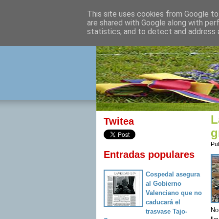
This site uses cookies from Google to 
izquierda 
are shared with Google along with per
statistics, and to detect and address 
Desde Cuenca para el mu
L
Twitea
g
Pu
Entradas populares
Cospedal asegura
al Gobierno
Valenciano que no
caducará el
No 
trasvase Tajo-