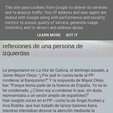
This site uses cookies from Google to deliver its services
Izquierda Plural
and to analyze traffic. Your IP address and user-agent are
shared with Google along with performance and security
metrics to ensure quality of service, generate usage
Desde Cuenca para el mundo
statistics, and to detect and address abuse.
LEARN MORE
GOT IT
MIÉRCOLES, 17 DE OCTUBRE DE 2007
reflexiones de una persona de
izquierdas
Le preguntaron en La Voz de Galicia, el domingo pasado, a
Jaime Mayor Oreja: “¿Por qué le cuesta tanto al PP
condenar al franquismo?” Y la respuesta de Mayor Oreja
fue: “Porque forma parte de la historia de España. Yo no lo
he condenado, ¿Cómo voy a condenar lo que, sin duda,
representaba a un sector amplio de españoles?”
Han surgido voces en el PP –como la de Ángel Acebes y
Ana Botella- que han tratado de lanzar balones fuera,
mientras intentaban desviar la atención mediante la