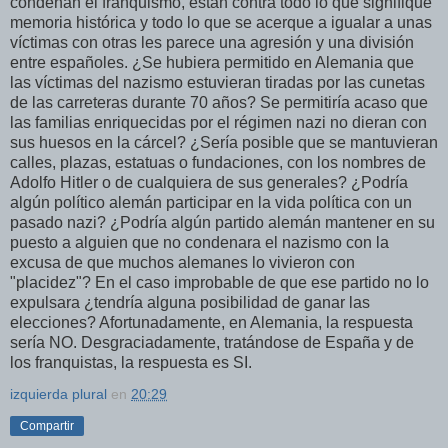
condenan el franquismo, están contra todo lo que signifique
memoria histórica y todo lo que se acerque a igualar a unas
víctimas con otras les parece una agresión y una división
entre españoles. ¿Se hubiera permitido en Alemania que
las víctimas del nazismo estuvieran tiradas por las cunetas
de las carreteras durante 70 años? Se permitiría acaso que
las familias enriquecidas por el régimen nazi no dieran con
sus huesos en la cárcel? ¿Sería posible que se mantuvieran
calles, plazas, estatuas o fundaciones, con los nombres de
Adolfo Hitler o de cualquiera de sus generales? ¿Podría
algún político alemán participar en la vida política con un
pasado nazi? ¿Podría algún partido alemán mantener en su
puesto a alguien que no condenara el nazismo con la
excusa de que muchos alemanes lo vivieron con
"placidez"? En el caso improbable de que ese partido no lo
expulsara ¿tendría alguna posibilidad de ganar las
elecciones? Afortunadamente, en Alemania, la respuesta
sería NO. Desgraciadamente, tratándose de España y de
los franquistas, la respuesta es SI.
izquierda plural
en
20:29
Compartir