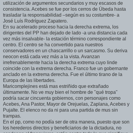
utilización de argumentos secundarios y muy escasos de
consistencia. Acebes se fue por los cerros de Úbeda hasta
trasladar la responsabilidad –según es su costumbre- a
José Luís Rodríguez Zapatero.
En su acelerado proceso hacia la derecha extrema, los
dirigentes del PP han dejado de lado -a una distancia cada
vez más insalvable- la estación término correspondiente al
centro. El centro se ha convertido para nuestros
conservadores en un chascarrillo o un sarcasmo. Su deriva
neocon está cada vez más a la vista. Avanzan
irrefrenablemente hacia la derecha extrema cuyo linde
coincide con la extrema derecha. Franco fue un gobernante
anclado en la extrema derecha. Fue el último tirano de la
Europa de las libertades.
Maricomplejines está mas estriñido que extrañado
últimamente. No ve muy bien el hombre de "qué tropa"
podría sacar cincuenta gobiernos, con personajes como
Acebes, Ana Pastor, Mayor de Orejuelas, Zaplana, Acebes y
Pujalte. El elenco no da ni para una partida de mus sin
trampas.
En el pp, como no podía ser de otra manera, puesto que son
los herederos directos y beneficiarios de la dictadura, no