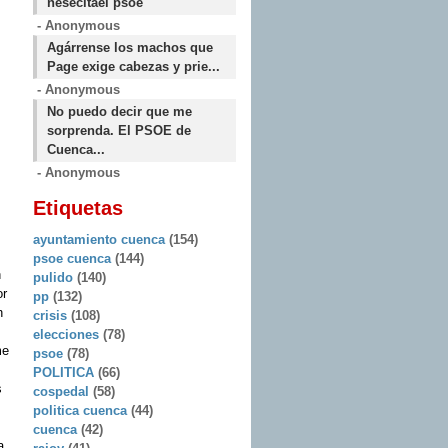
nesecitael psoe
- Anonymous
Agárrense los machos que
Page exige cabezas y prie...
- Anonymous
No puedo decir que me
sorprenda. El PSOE de
Cuenca...
- Anonymous
Etiquetas
ayuntamiento cuenca
(154)
psoe cuenca
(144)
n
pulido
(140)
or
pp
(132)
n
crisis
(108)
elecciones
(78)
me
psoe
(78)
POLITICA
(66)
s
cospedal
(58)
politica cuenca
(44)
cuenca
(42)
a