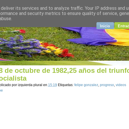
deliver its services and to analyze traffic. Your IP address and 
plural
formance and security metrics to ensure quality of service, gen
abuse.
ndo
Inicio
Entra
8 de octubre de 1982,25 años del triunf
ocialista
blicado por
izquierda plural
en
15:19
Etiquetas:
felipe gonzalez
,
progreso
,
videos
oe