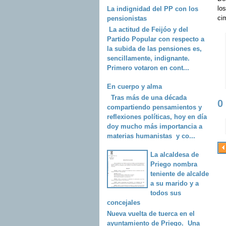
lo
La indignidad del PP con los
ci
pensionistas
La actitud de Feijóo y del
Partido Popular con respecto a
la subida de las pensiones es,
sencillamente, indignante.
Primero votaron en cont...
En cuerpo y alma
Tras más de una década
0
compartiendo pensamientos y
reflexiones políticas, hoy en día
doy mucho más importancia a
materias humanistas y co...
La alcaldesa de
Priego nombra
teniente de alcalde
a su marido y a
todos sus
concejales
Nueva vuelta de tuerca en el
ayuntamiento de Priego. Una