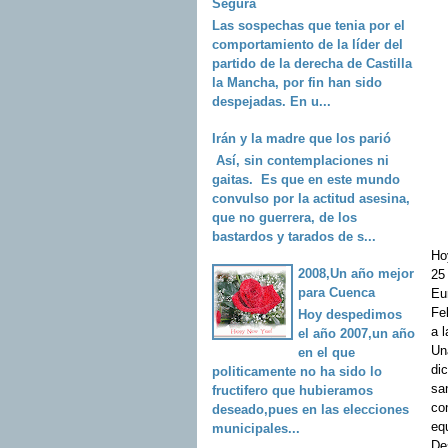
Segura
Las sospechas que tenia por el
comportamiento de la líder del
partido de la derecha de Castilla
la Mancha, por fin han sido
despejadas. En u...
Irán y la madre que los parió
Así, sin contemplaciones ni
gaitas. Es que en este mundo
convulso por la actitud asesina,
que no guerrera, de los
bastardos y tarados de s...
Ho
2008,Un año mejor
25
para Cuenca
Eu
Fe
Hoy despedimos
a l
el año 2007,un año
Un
en el que
di
politicamente no ha sido lo
sa
fructifero que hubieramos
co
deseado,pues en las elecciones
eq
municipales...
De