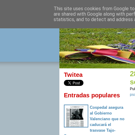
This site uses cookies from Google to 
izquierda 
are shared with Google along with per
statistics, and to detect and address 
Desde Cuenca para el mu
2
Twitea
s
Pu
Entradas populares
ps
Cospedal asegura
al Gobierno
Valenciano que no
caducará el
trasvase Tajo-