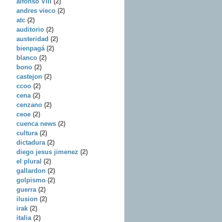
alfonso VIII
(2)
andres vieco
(2)
atc
(2)
auditorio
(2)
austeridad
(2)
bienpagá
(2)
blanco
(2)
bono
(2)
castejon
(2)
ccoo
(2)
cena
(2)
cenzano
(2)
ceoe
(2)
cuenca news
(2)
cultura
(2)
dictadura
(2)
diego jesus jimenez
(2)
el plural
(2)
gallardon
(2)
golpismo
(2)
guerra
(2)
ilusion
(2)
irak
(2)
italia
(2)