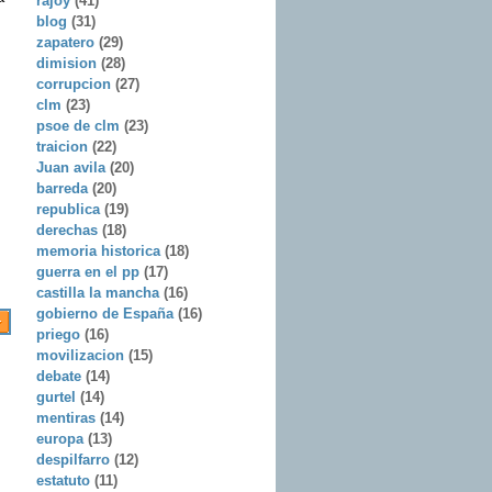
rajoy
(41)
blog
(31)
zapatero
(29)
dimision
(28)
corrupcion
(27)
clm
(23)
psoe de clm
(23)
traicion
(22)
Juan avila
(20)
barreda
(20)
republica
(19)
derechas
(18)
memoria historica
(18)
guerra en el pp
(17)
castilla la mancha
(16)
gobierno de España
(16)
priego
(16)
movilizacion
(15)
debate
(14)
gurtel
(14)
mentiras
(14)
europa
(13)
despilfarro
(12)
estatuto
(11)