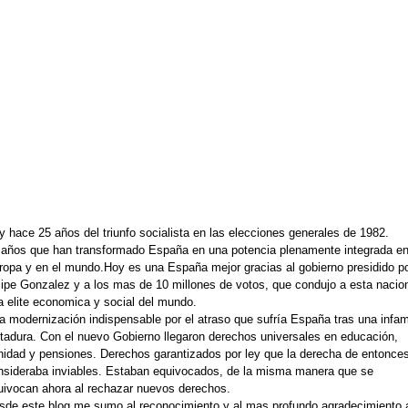
y hace 25 años del triunfo socialista en las elecciones generales de 1982.
 años que han transformado España en una potencia plenamente integrada e
ropa y en el mundo.Hoy es una España mejor gracias al gobierno presidido p
lipe Gonzalez y a los mas de 10 millones de votos, que condujo a esta nacio
a elite economica y social del mundo.
a modernización indispensable por el atraso que sufría España tras una infa
ctadura. Con el nuevo Gobierno llegaron derechos universales en educación,
nidad y pensiones. Derechos garantizados por ley que la derecha de entonce
nsideraba inviables. Estaban equivocados, de la misma manera que se
uivocan ahora al rechazar nuevos derechos.
sde este blog,me sumo al reconocimiento y al mas profundo agradecimiento 