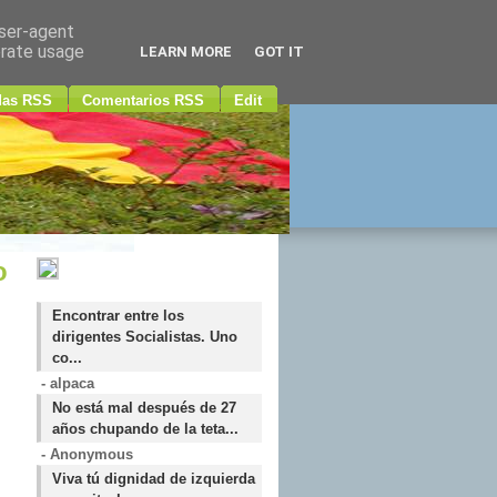
user-agent
erate usage
LEARN MORE
GOT IT
das RSS
Comentarios RSS
Edit
o
Encontrar entre los
dirigentes Socialistas. Uno
co...
- alpaca
No está mal después de 27
años chupando de la teta...
- Anonymous
Viva tú dignidad de izquierda