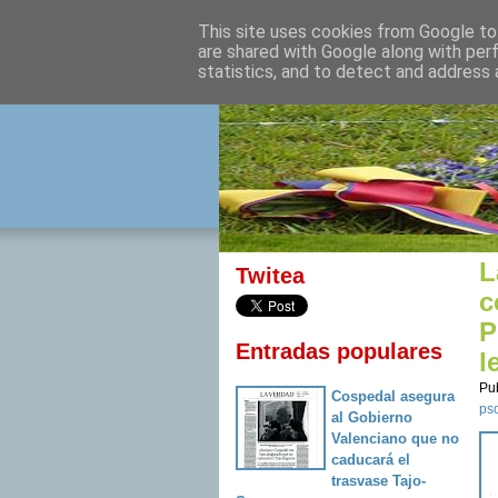
This site uses cookies from Google to 
izquierda 
are shared with Google along with per
statistics, and to detect and address 
Desde Cuenca para el mu
L
Twitea
c
P
Entradas populares
l
Pu
Cospedal asegura
ps
al Gobierno
Valenciano que no
caducará el
trasvase Tajo-