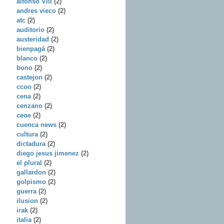
alfonso VIII
(2)
andres vieco
(2)
atc
(2)
auditorio
(2)
austeridad
(2)
bienpagá
(2)
blanco
(2)
bono
(2)
castejon
(2)
ccoo
(2)
cena
(2)
cenzano
(2)
ceoe
(2)
cuenca news
(2)
cultura
(2)
dictadura
(2)
diego jesus jimenez
(2)
el plural
(2)
gallardon
(2)
golpismo
(2)
guerra
(2)
ilusion
(2)
irak
(2)
italia
(2)