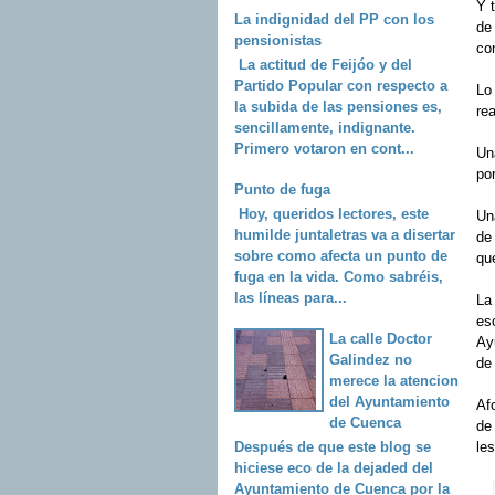
Y t
La indignidad del PP con los
de 
pensionistas
con
La actitud de Feijóo y del
Partido Popular con respecto a
Lo
la subida de las pensiones es,
re
sencillamente, indignante.
Primero votaron en cont...
Un
po
Punto de fuga
Hoy, queridos lectores, este
Un
humilde juntaletras va a disertar
de
sobre como afecta un punto de
qu
fuga en la vida. Como sabréis,
las líneas para...
La
es
La calle Doctor
Ay
Galindez no
de
merece la atencion
del Ayuntamiento
Af
de Cuenca
de 
Después de que este blog se
le
hiciese eco de la dejaded del
Ayuntamiento de Cuenca por la