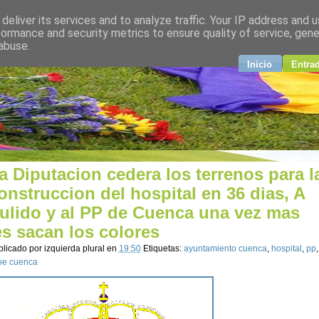
deliver its services and to analyze traffic. Your IP address and 
plural
formance and security metrics to ensure quality of service, gen
abuse.
ndo
Inicio
Entra
a Diputacion cedera los terrenos para l
onstruccion del hospital en 36 dias, A
ulido y al PP de Cuenca una vez mas
es sacan los colores
blicado por
izquierda plural
en
19:50
Etiquetas:
ayuntamiento cuenca
,
hospital
,
pp
,
oe cuenca