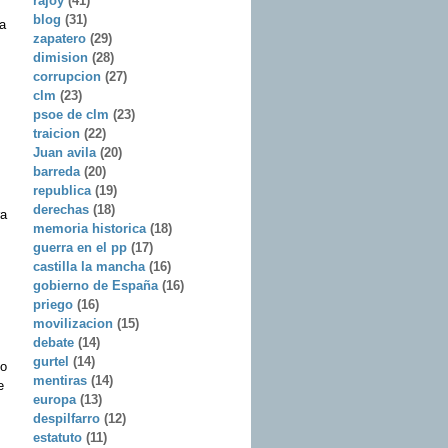
rajoy
(41)
blog
(31)
a
zapatero
(29)
dimision
(28)
corrupcion
(27)
clm
(23)
psoe de clm
(23)
traicion
(22)
Juan avila
(20)
barreda
(20)
republica
(19)
derechas
(18)
ra
memoria historica
(18)
guerra en el pp
(17)
castilla la mancha
(16)
gobierno de España
(16)
priego
(16)
movilizacion
(15)
debate
(14)
gurtel
(14)
so
mentiras
(14)
e
europa
(13)
despilfarro
(12)
estatuto
(11)