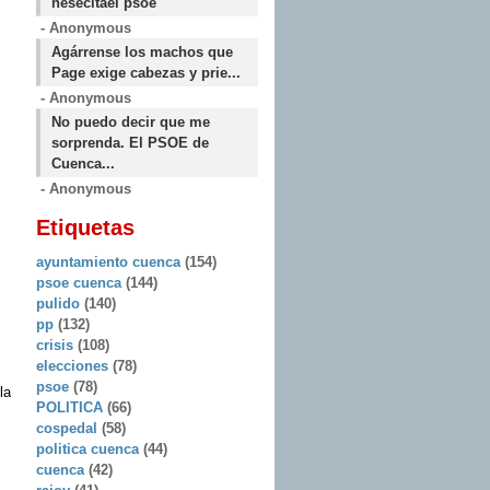
nesecitael psoe
- Anonymous
Agárrense los machos que
Page exige cabezas y prie...
- Anonymous
No puedo decir que me
sorprenda. El PSOE de
Cuenca...
- Anonymous
Etiquetas
ayuntamiento cuenca
(154)
psoe cuenca
(144)
pulido
(140)
pp
(132)
crisis
(108)
elecciones
(78)
psoe
(78)
la
POLITICA
(66)
cospedal
(58)
politica cuenca
(44)
cuenca
(42)