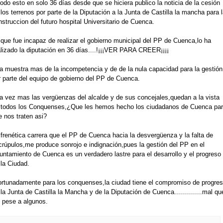
odo esto en solo 36 días desde que se hiciera publico la noticia de la cesión
los terrenos por parte de la Diputación a la Junta de Castilla la mancha para l
struccion del futuro hospital Universitario de Cuenca.
 que fue incapaz de realizar el gobierno municipal del PP de Cuenca,lo ha
alizado la diputación en 36 días....!¡¡¡VER PARA CREER¡¡¡¡
a muestra mas de la incompetencia y de de la nula capacidad para la gestión
r parte del equipo de gobierno del PP de Cuenca.
a vez mas las vergüenzas del alcalde y de sus concejales,quedan a la vista
 todos los Conquenses,¿Que les hemos hecho los ciudadanos de Cuenca pa
e nos traten asi?
 frenética carrera que el PP de Cuenca hacia la desvergüenza y la falta de
crúpulos,me produce sonrojo e indignación,pues la gestión del PP en el
untamiento de Cuenca es un verdadero lastre para el desarrollo y el progreso
 la Ciudad.
ortunadamente para los conquenses,la ciudad tiene el compromiso de progre
la Junta de Castilla la Mancha y de la Diputación de Cuenca..............mal qu
s pese a algunos.