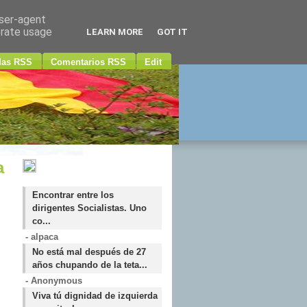
user-agent
erate usage
LEARN MORE
GOT IT
das RSS
Comentarios RSS
Edit
a
Encontrar entre los
dirigentes Socialistas. Uno
co...
- alpaca
No está mal después de 27
años chupando de la teta...
- Anonymous
Viva tú dignidad de izquierda