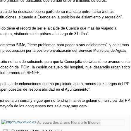
atro préstamos bancarios que suman otros 8 millones de euros.
 alcalde ha dedicado buena parte de su mandato enfrentarse a otras
tituciones, situando a Cuenca en la posición de aislamiento y regresión”.
ido tiene el récord de ser el alcalde de Cuenca que más ha viajado al
ranjero, visitando siete países a lo largo de 31 días”.
 empresa SIMc, “tiene problemas para pagar a sus colaborares”. y asistimos
 preocupación por la posible privatización del Servicio Municipal de Aguas.
 año no ha sido suficiente para que la Concejalía de Urbanismo avance en la
obación del POM, la cesión de suelo del hospital, ni el desarrollo urbanístico
 los terrenos de RENFE.
 “política de colocaciones que ha propiciado que al menos diez cargos del PP
upen puestos de responsabilidad en el Ayuntamiento”.
sí seria un suma y sigue que no tendría final,este gobierno municipal del PP,
 mayoría de los conquenses nos sale muy,muy caro.