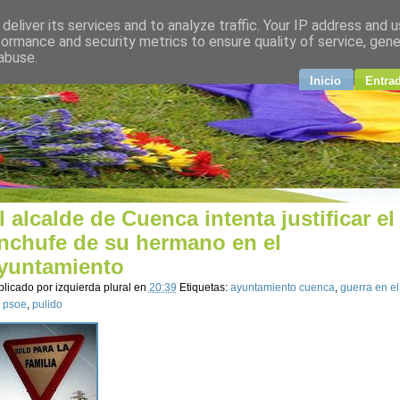
deliver its services and to analyze traffic. Your IP address and 
plural
formance and security metrics to ensure quality of service, gen
abuse.
ndo
Inicio
Entra
l alcalde de Cuenca intenta justificar el
nchufe de su hermano en el
yuntamiento
blicado por
izquierda plural
en
20:39
Etiquetas:
ayuntamiento cuenca
,
guerra en el
,
psoe
,
pulido