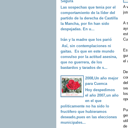
Segura
A 
Las sospechas que tenia por el
jus
comportamiento de la líder del
partido de la derecha de Castilla
A 
la Mancha, por fin han sido
ayu
despejadas. En u...
est
Cu
Irán y la madre que los parió
Así, sin contemplaciones ni
Es
gaitas. Es que en este mundo
gu
convulso por la actitud asesina,
el
que no guerrera, de los
bastardos y tarados de s...
De
co
2008,Un año mejor
de
para Cuenca
se
Hoy despedimos
los
el año 2007,un año
op
en el que
politicamente no ha sido lo
Pue
fructifero que hubieramos
ge
deseado,pues en las elecciones
ut
municipales...
de