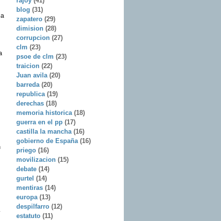
rajoy
(41)
blog
(31)
ca
zapatero
(29)
dimision
(28)
corrupcion
(27)
clm
(23)
a
psoe de clm
(23)
traicion
(22)
Juan avila
(20)
barreda
(20)
republica
(19)
derechas
(18)
memoria historica
(18)
guerra en el pp
(17)
castilla la mancha
(16)
gobierno de España
(16)
n
priego
(16)
movilizacion
(15)
debate
(14)
gurtel
(14)
mentiras
(14)
europa
(13)
despilfarro
(12)
y
estatuto
(11)