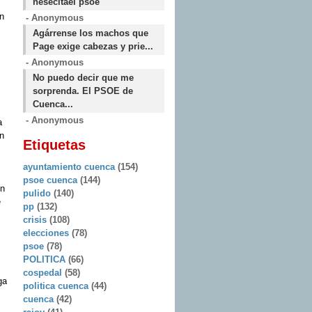
nesecitael psoe
n
- Anonymous
Agárrense los machos que
Page exige cabezas y prie...
- Anonymous
No puedo decir que me
sorprenda. El PSOE de
Cuenca...
- Anonymous
a
n
Etiquetas
ayuntamiento cuenca
(154)
psoe cuenca
(144)
ón
pulido
(140)
e
pp
(132)
crisis
(108)
elecciones
(78)
psoe
(78)
POLITICA
(66)
cospedal
(58)
ga
politica cuenca
(44)
cuenca
(42)