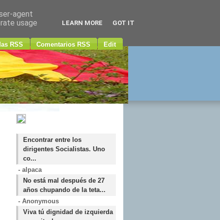
user-agent
erate usage
LEARN MORE
GOT IT
das RSS
Comentarios RSS
Edit
Encontrar entre los
dirigentes Socialistas. Uno
co...
- alpaca
No está mal después de 27
años chupando de la teta...
- Anonymous
Viva tú dignidad de izquierda