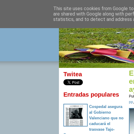
This site uses cookies from Google to 
izquierda 
are shared with Google along with per
statistics, and to detect and address 
Desde Cuenca para el mu
E
Twitea
e
a
Entradas populares
Pu
pp
Cospedal asegura
al Gobierno
Valenciano que no
caducará el
trasvase Tajo-