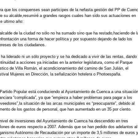
ra que los conquenses sean participes de la nefasta gestión del PP de Cuen
de su alcalde,resumiré a grandes rasgos cuales han sido sus actuaciones en
e ultimo año:
 alcalde de la ciudad no sólo no ha sumado sino que ha restado,haciendo de l
nfrontación una forma de hacer política y por supuesto dejando de lado los
tereses de los ciudadanos.
ha liderado ni un sólo proyecto y se ha dedicado a vivir de las rentas, dando
tinuidad a acciones ya iniciadas en la anterior legislatura, como el Parque
stico de Villa Román, el acondicionamiento del camino de San Julián, el
stival Mujeres en Dirección, la señalización hotelera o Photoespaña.
 Partido Popular está conduciendo al Ayuntamiento de Cuenca a una situació
nanciara “complicada”, ya que “empieza a haber problemas para pagar a los
veedores”,la situación de las arcas municipales es “preocupante”, debido al
mento de los gastos de personal, que han aumentado en un 35 por ciento.
 nivel de inversiones del Ayuntamiento de Cuenca ha descendido en tres
llones de euros respecto a 2007. Además que se han pedido dos adelantos al
ganismo Autónomo de Recaudación por un importe de 3,5 millones de euros 