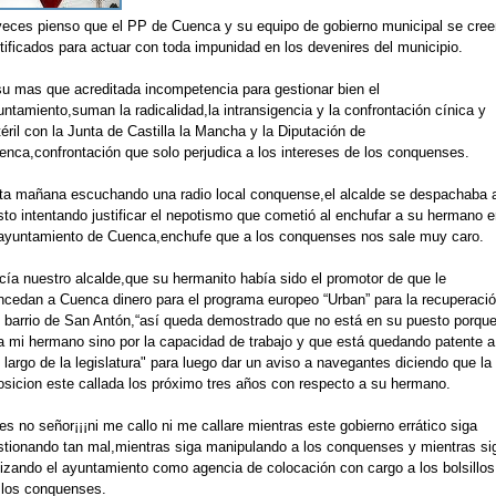
veces pienso que el PP de Cuenca y su equipo de gobierno municipal se cree
tificados para actuar con toda impunidad en los devenires del municipio.
su mas que acreditada incompetencia para gestionar bien el
ntamiento,suman la radicalidad,la intransigencia y la confrontación cínica y
éril con la Junta de Castilla la Mancha y la Diputación de
enca,confrontación que solo perjudica a los intereses de los conquenses.
ta mañana escuchando una radio local conquense,el alcalde se despachaba 
sto intentando justificar el nepotismo que cometió al enchufar a su hermano e
 ayuntamiento de Cuenca,enchufe que a los conquenses nos sale muy caro.
cía nuestro alcalde,que su hermanito había sido el promotor de que le
ncedan a Cuenca dinero para el programa europeo “Urban” para la recuperaci
l barrio de San Antón,“así queda demostrado que no está en su puesto porqu
a mi hermano sino por la capacidad de trabajo y que está quedando patente a
 largo de la legislatura" para luego dar un aviso a navegantes diciendo que la
osicion este callada los próximo tres años con respecto a su hermano.
s no señor¡¡¡ni me callo ni me callare mientras este gobierno errático siga
stionando tan mal,mientras siga manipulando a los conquenses y mientras si
ilizando el ayuntamiento como agencia de colocación con cargo a los bolsillos
 los conquenses.