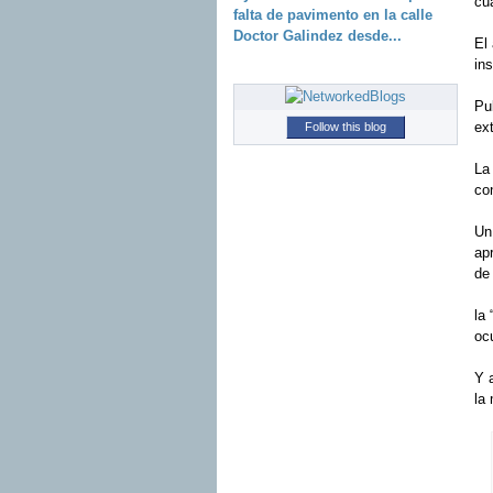
cu
falta de pavimento en la calle
Doctor Galindez desde...
El
ins
Pul
ext
Follow this blog
La
con
Un
apr
de
la
oc
Y a
la