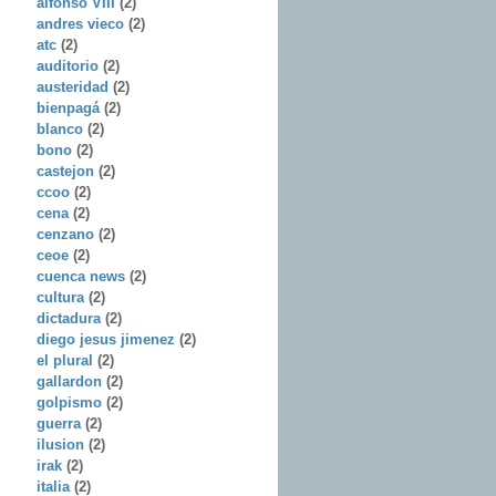
alfonso VIII
(2)
andres vieco
(2)
atc
(2)
auditorio
(2)
austeridad
(2)
bienpagá
(2)
blanco
(2)
bono
(2)
castejon
(2)
ccoo
(2)
cena
(2)
cenzano
(2)
ceoe
(2)
cuenca news
(2)
cultura
(2)
dictadura
(2)
diego jesus jimenez
(2)
el plural
(2)
gallardon
(2)
golpismo
(2)
guerra
(2)
ilusion
(2)
irak
(2)
italia
(2)