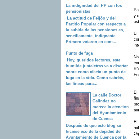
La indignidad del PP con los
Pa
pensionistas
y 
La actitud de Feijóo y del
est
Partido Popular con respecto a
la subida de las pensiones es,
El
sencillamente, indignante.
co
Primero votaron en cont...
in
Punto de fuga
No 
Hoy, queridos lectores, este
con
humilde juntaletras va a disertar
Rú
sobre como afecta un punto de
Fe
fuga en la vida. Como sabréis,
las líneas para...
El
La calle Doctor
fi
Galindez no
pro
merece la atencion
au
del Ayuntamiento
de Cuenca
El
Después de que este blog se
mi
hiciese eco de la dejaded del
Or
Ayuntamiento de Cuenca por la