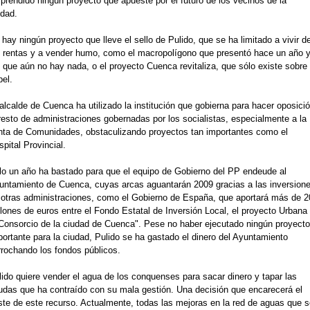
prendido ningún proyecto que apueste por el futuro de los vecinos de la
udad.
hay ningún proyecto que lleve el sello de Pulido, que se ha limitado a vivir d
s rentas y a vender humo, como el macropolígono que presentó hace un año 
 que aún no hay nada, o el proyecto Cuenca revitaliza, que sólo existe sobre 
el.
alcalde de Cuenca ha utilizado la institución que gobierna para hacer oposici
resto de administraciones gobernadas por los socialistas, especialmente a la
nta de Comunidades, obstaculizando proyectos tan importantes como el
pital Provincial.
lo un año ha bastado para que el equipo de Gobierno del PP endeude al
untamiento de Cuenca, cuyas arcas aguantarán 2009 gracias a las inversion
 otras administraciones, como el Gobierno de España, que aportará más de 2
lones de euros entre el Fondo Estatal de Inversión Local, el proyecto Urbana
 Consorcio de la ciudad de Cuenca". Pese no haber ejecutado ningún proyecto
portante para la ciudad, Pulido se ha gastado el dinero del Ayuntamiento
rrochando los fondos públicos.
lido quiere vender el agua de los conquenses para sacar dinero y tapar las
udas que ha contraído con su mala gestión. Una decisión que encarecerá el
ste de este recurso. Actualmente, todas las mejoras en la red de aguas que s