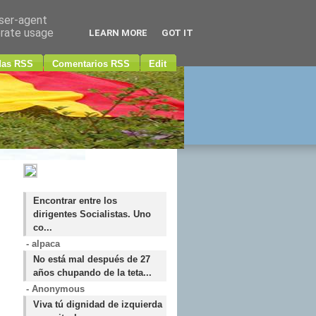
user-agent
erate usage
LEARN MORE
GOT IT
das RSS
Comentarios RSS
Edit
Encontrar entre los
dirigentes Socialistas. Uno
co...
- alpaca
No está mal después de 27
años chupando de la teta...
- Anonymous
Viva tú dignidad de izquierda