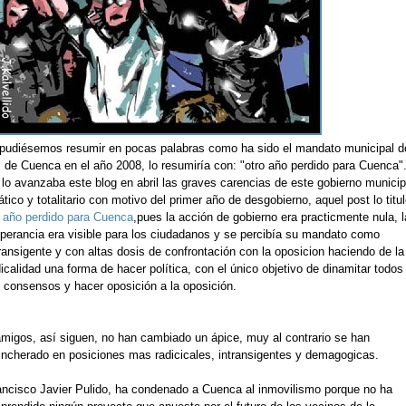
 pudiésemos resumir en pocas palabras como ha sido el mandato municipal d
 de Cuenca en el año 2008, lo resumiría con: "otro año perdido para Cuenca"
 lo avanzaba este blog en abril las graves carencias de este gobierno municip
ático y totalitario con motivo del primer año de desgobierno, aquel post lo titul
 año perdido para Cuenca
,pues la acción de gobierno era practicmente nula, l
operancia era visible para los ciudadanos y se percibía su mandato como
ransigente y con altas dosis de confrontación con la oposicion haciendo de la
icalidad una forma de hacer política, con el único objetivo de dinamitar todos
s consensos y hacer oposición a la oposición.
amigos, así siguen, no han cambiado un ápice, muy al contrario se han
rincherado en posiciones mas radicicales, intransigentes y demagogicas.
ancisco Javier Pulido, ha condenado a Cuenca al inmovilismo porque no ha