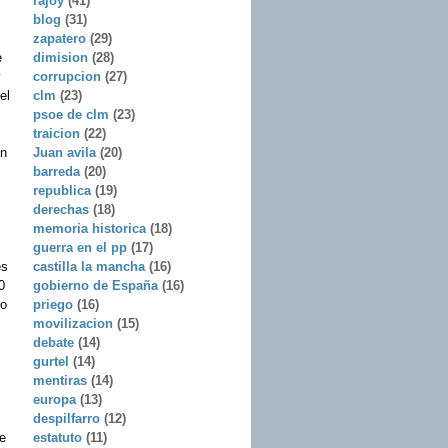
rajoy
(41)
blog
(31)
zapatero
(29)
e
dimision
(28)
y
corrupcion
(27)
el
clm
(23)
psoe de clm
(23)
traicion
(22)
ón
Juan avila
(20)
barreda
(20)
republica
(19)
derechas
(18)
memoria historica
(18)
guerra en el pp
(17)
es
castilla la mancha
(16)
0
gobierno de España
(16)
 o
priego
(16)
movilizacion
(15)
debate
(14)
gurtel
(14)
mentiras
(14)
europa
(13)
despilfarro
(12)
e
estatuto
(11)