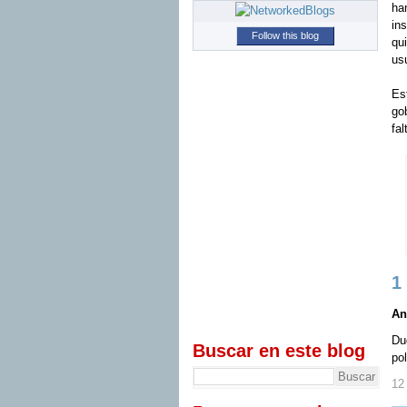
ha
in
Follow this blog
qu
usu
Es
go
fa
1
An
Du
Buscar en este blog
pol
12