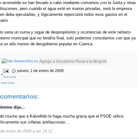
n acometido se han llevado a cabo mediante convenios con la Junta y otras
stituciones, pero cuando el agua esté en manos privadas, será la empresa
ien deba ejecutarlas, y lógicamente repercutirá todos esos gastos en el
ario.
to seria un suma y sigue de despropósitos y ocurrencias de este nefasto
bierno municipal que no tendría final, solo podemos consolarnos con que ya
lta un año menos de desgobierno popular en Cuenca
jueves, 1 de enero de 2009
Escucha
este post
 comentarios:
ónimo dijo...
do mucho que a Kalvellido le haga mucha gracia que el PSOE utilice
íticamente sus viñetas antifascistas...
 de enero de 2009 a las 15:12