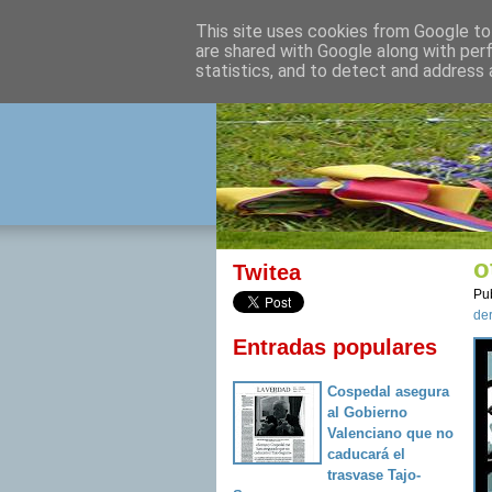
This site uses cookies from Google to 
izquierda 
are shared with Google along with per
statistics, and to detect and address 
Desde Cuenca para el mu
o
Twitea
Pu
de
Entradas populares
Cospedal asegura
al Gobierno
Valenciano que no
caducará el
trasvase Tajo-