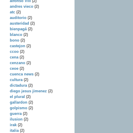
alfonso VIII
(2)
andres vieco
(2)
atc
(2)
auditorio
(2)
austeridad
(2)
bienpagá
(2)
blanco
(2)
bono
(2)
castejon
(2)
ccoo
(2)
cena
(2)
cenzano
(2)
ceoe
(2)
cuenca news
(2)
cultura
(2)
dictadura
(2)
diego jesus jimenez
(2)
el plural
(2)
gallardon
(2)
golpismo
(2)
guerra
(2)
ilusion
(2)
irak
(2)
italia
(2)