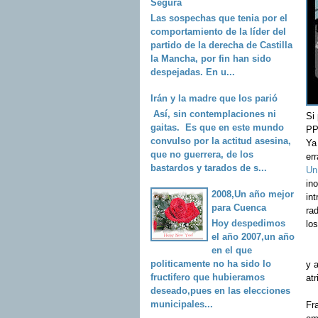
Segura
Las sospechas que tenia por el
comportamiento de la líder del
partido de la derecha de Castilla
la Mancha, por fin han sido
despejadas. En u...
Irán y la madre que los parió
Así, sin contemplaciones ni
Si
gaitas. Es que en este mundo
PP
convulso por la actitud asesina,
Ya
que no guerrera, de los
err
bastardos y tarados de s...
Un
in
2008,Un año mejor
int
para Cuenca
rad
Hoy despedimos
lo
el año 2007,un año
en el que
politicamente no ha sido lo
y 
fructifero que hubieramos
at
deseado,pues en las elecciones
municipales...
Fr