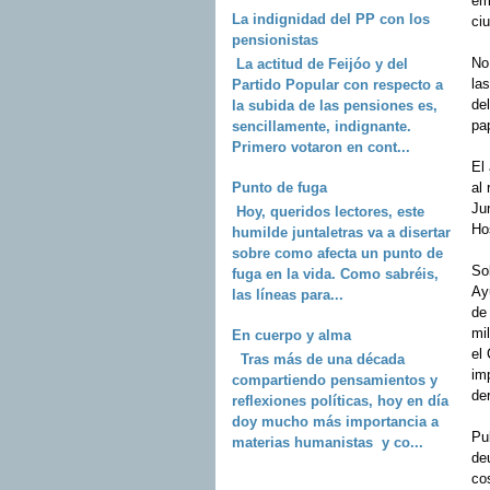
em
La indignidad del PP con los
ci
pensionistas
No 
La actitud de Feijóo y del
la
Partido Popular con respecto a
del
la subida de las pensiones es,
pap
sencillamente, indignante.
Primero votaron en cont...
El 
Punto de fuga
al 
Ju
Hoy, queridos lectores, este
Hos
humilde juntaletras va a disertar
sobre como afecta un punto de
So
fuga en la vida. Como sabréis,
Ay
las líneas para...
de
mil
En cuerpo y alma
el
Tras más de una década
im
compartiendo pensamientos y
de
reflexiones políticas, hoy en día
doy mucho más importancia a
Pu
materias humanistas y co...
de
co