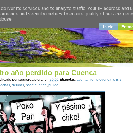
deliver its services and to analyze traffic. Your IP address and 
plural
formance and security metrics to ensure quality of service, gen
abuse.
ndo
Inicio
Entra
tro año perdido para Cuenca
blicado por
izquierda plural
en
20:02
Etiquetas:
ayuntamiento cuenca
,
crisis
,
rechas
,
deudas
,
psoe cuenca
,
pulido