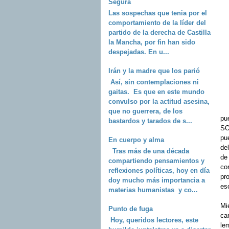
Segura
Las sospechas que tenia por el
comportamiento de la líder del
partido de la derecha de Castilla
la Mancha, por fin han sido
despejadas. En u...
Irán y la madre que los parió
Así, sin contemplaciones ni
gaitas. Es que en este mundo
convulso por la actitud asesina,
que no guerrera, de los
pu
bastardos y tarados de s...
SO
pue
En cuerpo y alma
de
Tras más de una década
de
compartiendo pensamientos y
co
reflexiones políticas, hoy en día
pr
doy mucho más importancia a
es
materias humanistas y co...
Mie
Punto de fuga
ca
Hoy, queridos lectores, este
lem