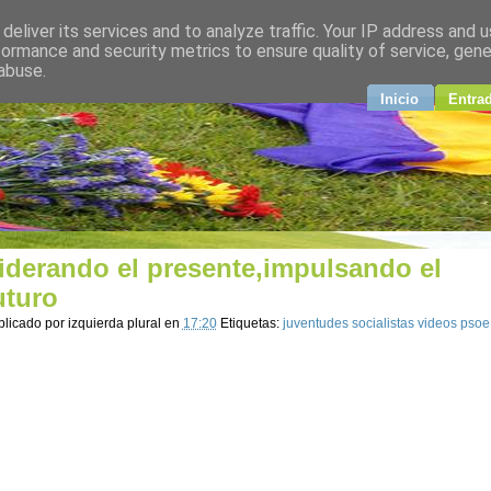
deliver its services and to analyze traffic. Your IP address and 
plural
formance and security metrics to ensure quality of service, gen
abuse.
ndo
Inicio
Entra
iderando el presente,impulsando el
uturo
blicado por
izquierda plural
en
17:20
Etiquetas:
juventudes socialistas videos psoe