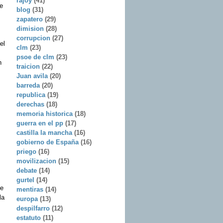
rajoy
(41)
e
blog
(31)
zapatero
(29)
dimision
(28)
corrupcion
(27)
el
clm
(23)
psoe de clm
(23)
n
traicion
(22)
Juan avila
(20)
barreda
(20)
republica
(19)
derechas
(18)
memoria historica
(18)
guerra en el pp
(17)
castilla la mancha
(16)
gobierno de España
(16)
priego
(16)
movilizacion
(15)
debate
(14)
gurtel
(14)
ue
mentiras
(14)
la
europa
(13)
despilfarro
(12)
estatuto
(11)