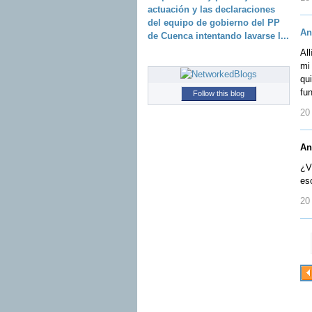
actuación y las declaraciones
del equipo de gobierno del PP
An
de Cuenca intentando lavarse l...
Al
mi 
qu
fu
Follow this blog
20 
An
¿Vi
es
20 