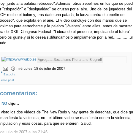
joy, junto a la palabra retroceso".Además, otros zepelines en los que se pued
r "crispación" o "desigualdad" se cruzan por el aire. Uno de los jugadores del
E recibe el balón y, tras darle una patada, lo lanza contra el zepelín de
etroceso", que explota en el aire. El vídeo concluye con dos manos que se
oximan para estrecharse y la palabra "jóvenes" entre ellas, antes de mostrar 
a del XXIII Congreso Federal: "Liderando el presente, impulsando el futuro".
ero os guste,y si lo deseais,difundamoslo ampliamente por la red..............u
ludo
miércoles, 18 de julio de 2007
Escucha
este post
 comentarios:
 NO
dijo...
 visto los dos videos de The New Reds y hay gente de derechas, que dice q
manifiesta la violencia, no.. el último video se manifiesta contra la violencia, 
nipulación y esas cosas, para que se enteren. Salud.
de julio de 2007 a las 21:46