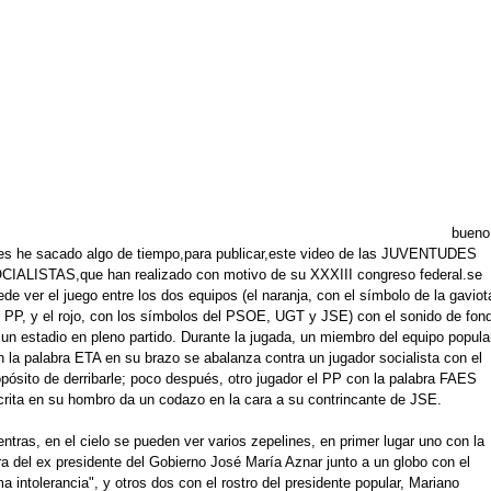
bueno
es he sacado algo de tiempo,para publicar,este video de las JUVENTUDES
CIALISTAS,que han realizado con motivo de su XXXIII congreso federal.se
de ver el juego entre los dos equipos (el naranja, con el símbolo de la gaviot
l PP, y el rojo, con los símbolos del PSOE, UGT y JSE) con el sonido de fon
 un estadio en pleno partido. Durante la jugada, un miembro del equipo popula
n la palabra ETA en su brazo se abalanza contra un jugador socialista con el
opósito de derribarle; poco después, otro jugador el PP con la palabra FAES
crita en su hombro da un codazo en la cara a su contrincante de JSE.
ntras, en el cielo se pueden ver varios zepelines, en primer lugar uno con la
ra del ex presidente del Gobierno José María Aznar junto a un globo con el
a intolerancia", y otros dos con el rostro del presidente popular, Mariano