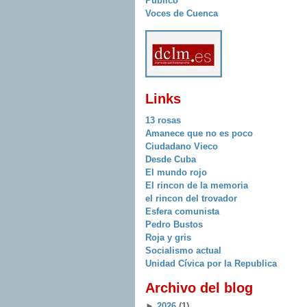
Publico
Voces de Cuenca
Links
13 rosas
Amanece que no es poco
Ciudadano Vieco
Desde Cuba
El mundo rojo
El rincon de la memoria
el rincon del trovador
Esfera comunista
Pedro Bustos
Roja y gris
Socialismo actual
Unidad Cívica por la Republica
Archivo del blog
►
2026
(1)