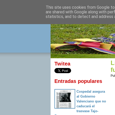
This site uses cookies from Google to 
izquierda 
are shared with Google along with per
statistics, and to detect and address 
Desde Cuenca para el mu
L
Twitea
f
Pu
Entradas populares
Cospedal asegura
al Gobierno
Valenciano que no
caducará el
trasvase Tajo-