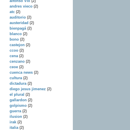
alfonso VIII
(2)
andres vieco
(2)
atc
(2)
auditorio
(2)
austeridad
(2)
bienpagá
(2)
blanco
(2)
bono
(2)
castejon
(2)
ccoo
(2)
cena
(2)
cenzano
(2)
ceoe
(2)
cuenca news
(2)
cultura
(2)
dictadura
(2)
diego jesus jimenez
(2)
el plural
(2)
gallardon
(2)
golpismo
(2)
guerra
(2)
ilusion
(2)
irak
(2)
italia
(2)