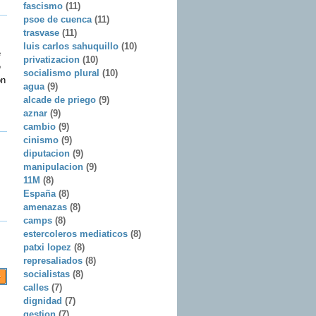
fascismo
(11)
psoe de cuenca
(11)
trasvase
(11)
luis carlos sahuquillo
(10)
e
privatizacion
(10)
e
socialismo plural
(10)
ón
agua
(9)
alcade de priego
(9)
aznar
(9)
cambio
(9)
cinismo
(9)
diputacion
(9)
manipulacion
(9)
11M
(8)
España
(8)
amenazas
(8)
camps
(8)
estercoleros mediaticos
(8)
patxi lopez
(8)
represaliados
(8)
socialistas
(8)
calles
(7)
dignidad
(7)
gestion
(7)