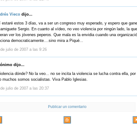
drés Vieco
dijo...
lí estaré estos 3 días, va a ser un congreso muy esperado, y espero que gan
amiguete Sergio. En cuanto al vídeo, no veo violencia por ningún lado, la qu
ieran ver los jóvenes peperos. Que mala es la envidia cuando una organizaci
nciona democraticamente....sino mira a Piqué...
de julio de 2007 a las 9:26
ónimo dijo...
olencia dónde? No la veo... no se incita la violencia se lucha contra ella, por
o muchos somos socialistas. Viva Pablo Iglesias.
de julio de 2007 a las 20:37
Publicar un comentario