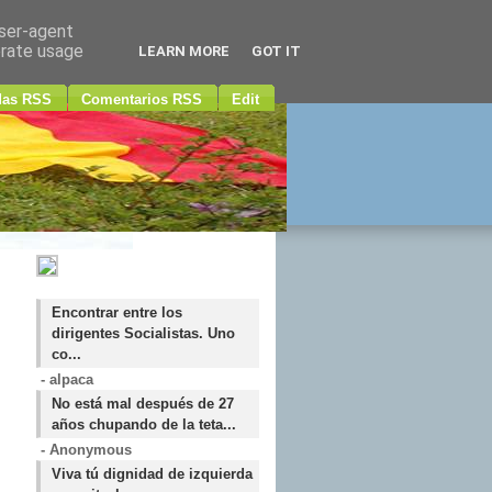
user-agent
erate usage
LEARN MORE
GOT IT
das RSS
Comentarios RSS
Edit
Encontrar entre los
dirigentes Socialistas. Uno
co...
- alpaca
No está mal después de 27
años chupando de la teta...
- Anonymous
Viva tú dignidad de izquierda