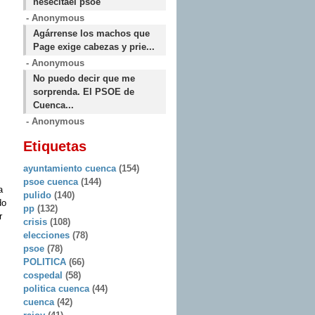
nesecitael psoe
- Anonymous
Agárrense los machos que
Page exige cabezas y prie...
- Anonymous
No puedo decir que me
sorprenda. El PSOE de
Cuenca...
- Anonymous
Etiquetas
ayuntamiento cuenca
(154)
psoe cuenca
(144)
a
pulido
(140)
do
pp
(132)
r
crisis
(108)
elecciones
(78)
psoe
(78)
POLITICA
(66)
cospedal
(58)
politica cuenca
(44)
cuenca
(42)