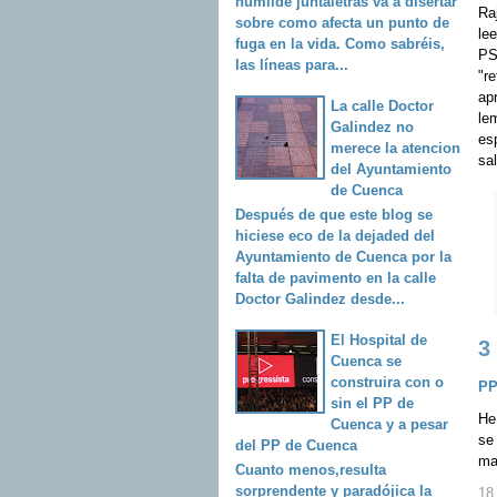
humilde juntaletras va a disertar
Ra
sobre como afecta un punto de
lee
fuga en la vida. Como sabréis,
PSO
las líneas para...
"r
apr
La calle Doctor
lem
Galindez no
esp
merece la atencion
sa
del Ayuntamiento
de Cuenca
Después de que este blog se
hiciese eco de la dejaded del
Ayuntamiento de Cuenca por la
falta de pavimento en la calle
Doctor Galindez desde...
El Hospital de
3
Cuenca se
construira con o
PP
sin el PP de
He
Cuenca y a pesar
se 
del PP de Cuenca
ma
Cuanto menos,resulta
sorprendente y paradójica la
18 