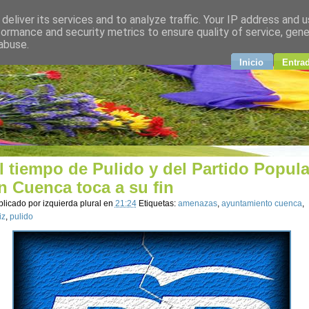
deliver its services and to analyze traffic. Your IP address and 
plural
formance and security metrics to ensure quality of service, gen
abuse.
ndo
Inicio
Entra
l tiempo de Pulido y del Partido Popula
n Cuenca toca a su fin
blicado por
izquierda plural
en
21:24
Etiquetas:
amenazas
,
ayuntamiento cuenca
,
iz
,
pulido