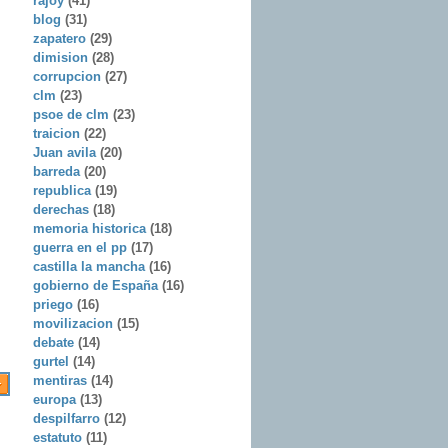
rajoy
(41)
blog
(31)
zapatero
(29)
dimision
(28)
corrupcion
(27)
clm
(23)
psoe de clm
(23)
traicion
(22)
Juan avila
(20)
barreda
(20)
republica
(19)
derechas
(18)
memoria historica
(18)
guerra en el pp
(17)
castilla la mancha
(16)
gobierno de España
(16)
priego
(16)
movilizacion
(15)
debate
(14)
gurtel
(14)
mentiras
(14)
europa
(13)
despilfarro
(12)
estatuto
(11)