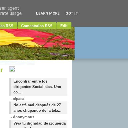
user-agent
erate usage
LEARN MORE
GOT IT
das RSS
Comentarios RSS
Edit
r
Encontrar entre los
dirigentes Socialistas. Uno
co...
- alpaca
No está mal después de 27
años chupando de la teta...
- Anonymous
Viva tú dignidad de izquierda