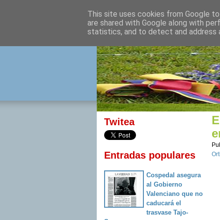
This site uses cookies from Google to 
izquierda 
are shared with Google along with per
statistics, and to detect and address 
Desde Cuenca para el mu
E
Twitea
e
Pu
Entradas populares
Ort
Cospedal asegura
al Gobierno
Valenciano que no
caducará el
trasvase Tajo-