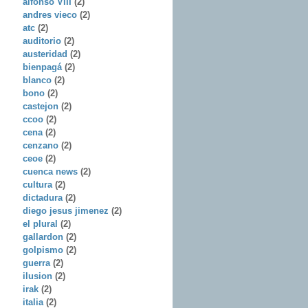
alfonso VIII
(2)
andres vieco
(2)
atc
(2)
auditorio
(2)
austeridad
(2)
bienpagá
(2)
blanco
(2)
bono
(2)
castejon
(2)
ccoo
(2)
cena
(2)
cenzano
(2)
ceoe
(2)
cuenca news
(2)
cultura
(2)
dictadura
(2)
diego jesus jimenez
(2)
el plural
(2)
gallardon
(2)
golpismo
(2)
guerra
(2)
ilusion
(2)
irak
(2)
italia
(2)