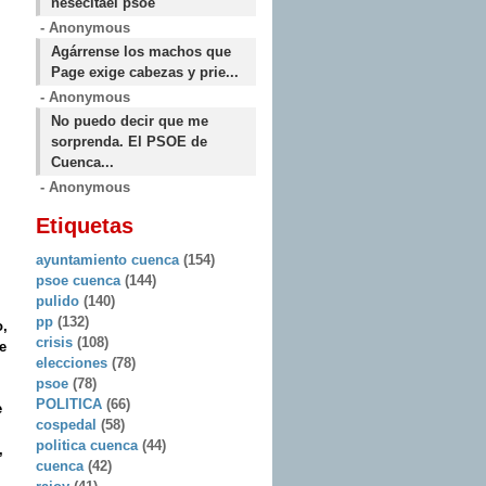
nesecitael psoe
- Anonymous
Agárrense los machos que
Page exige cabezas y prie...
- Anonymous
No puedo decir que me
sorprenda. El PSOE de
Cuenca...
- Anonymous
Etiquetas
ayuntamiento cuenca
(154)
psoe cuenca
(144)
pulido
(140)
pp
(132)
o
,
crisis
(108)
e
elecciones
(78)
psoe
(78)
POLITICA
(66)
e
cospedal
(58)
politica cuenca
(44)
,
cuenca
(42)