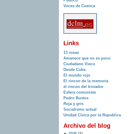
Publico
Voces de Cuenca
Links
13 rosas
Amanece que no es poco
Ciudadano Vieco
Desde Cuba
El mundo rojo
El rincon de la memoria
el rincon del trovador
Esfera comunista
Pedro Bustos
Roja y gris
Socialismo actual
Unidad Cívica por la Republica
Archivo del blog
►
2026
(1)