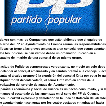
da vez son mas los Conquenses que
están
pidiendo que el equipo de
bierno
del
PP
en Ayuntamiento de Cuenca asuma las
responsabilidades
líticas
en torno a las graves amenazas a un concejal que según apuntan
dos los indicios, se han vertido desde un ordenador ubicado en el
spacho del marido de una concejal de su mismo grupo.
a
acitud
de Pulido es
vengonzosa
y vergonzante, no
movió
un solo dedo
 defender al concejal amenazado y en cambio premió a la concejal
Viec
emás
el alcalde promovió la
expulsión
del concejal
Ortiz
por votar lo qu
alquier moral decente votaría, el señor
Ortiz
votó en contra de la
ivatizacion
del servicio de aguas del Ayuntamiento.
a
parálisis
económica
y social de Cuenca es un hecho consumado, y si l
mamos el escandalo de las amenazas en el seno del
PP
de Cuenca,
cen un
coktail
explosivo y demoledor en la linea de
flotación
del alcalde
te ayuntamiento hace aguas por los cuatro costados y naufragará hasta