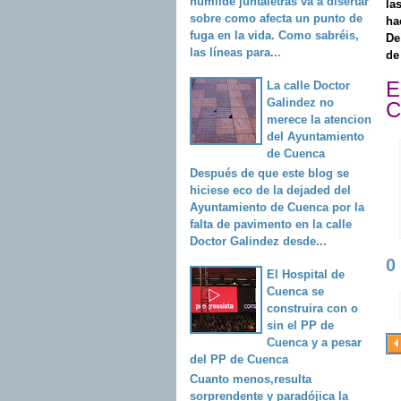
humilde juntaletras va a disertar
la
sobre como afecta un punto de
ha
fuga en la vida. Como sabréis,
De
las líneas para...
de
E
La calle Doctor
Galindez no
C
merece la atencion
del Ayuntamiento
de Cuenca
Después de que este blog se
hiciese eco de la dejaded del
Ayuntamiento de Cuenca por la
falta de pavimento en la calle
Doctor Galindez desde...
0
El Hospital de
Cuenca se
construira con o
sin el PP de
Cuenca y a pesar
del PP de Cuenca
Cuanto menos,resulta
sorprendente y paradójica la