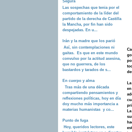
Segura
Las sospechas que tenia por el
comportamiento de la líder del
partido de la derecha de Castilla
la Mancha, por fin han sido
despejadas. En u...
Irán y la madre que los parió
Así, sin contemplaciones ni
Ca
gaitas. Es que en este mundo
go
convulso por la actitud asesina,
po
que no guerrera, de los
to
bastardos y tarados de s...
de
En cuerpo y alma
L
Tras más de una década
en
compartiendo pensamientos y
ad
reflexiones políticas, hoy en día
cu
doy mucho más importancia a
pr
materias humanistas y co...
L
su
Punto de fuga
ha
Hoy, queridos lectores, este
es